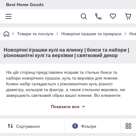
Best Home Goods
Товари та послуги
Новорічні іграшки та прикраси
Нов
Новорічні іграшки кулі на ялинку | бокси та набори |
різноманітні кулі та верхівки | святковий декор
На цій сторінці представлені яскраві та стильні бокси та
набори новорічних іграшок, куль та верхівок для ялинки.
Кожен набір складається з різноманітних куль різного
діаметру, кольорів та фактур, а також стильних верхівок, які
завершують святковий образ вашої ялинки. Всі елементи
виготовлені з якісних матеріалів та пакуються для зручного
Показати все
зберігання. Ідеально підходять як для домашнього декору,
так і для подарунка на новий рік
Сортування
0
Фільтри