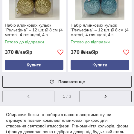
Набір ялинкових кульок
Набір ялинкових кульок
"Рельєфна" – 12 шт. Ø 8 см (4
"Рельєфна" – 12 шт. Ø 8 см (4
матові, 4 глянцеві, 4 з
матові, 4 глянцеві, 4 з
блискітками), пластик,
блискітками), пластик,
Готово до відправки
Готово до відправки
рельєф, тубус Золотий
рельєф, тубус Бірюза
370
370
₴/набір
₴/набір
Купити
Купити
Показати ще
1
/ 3
Обираючи бокси та набори з нашого асортименту, ви
отримуєте повний комплект ялинкових прикрас для
створення святкової атмосфери. Різноманіття кольорів, форм
і фактур дозволяє легко підібрати декор під будь-який стиль