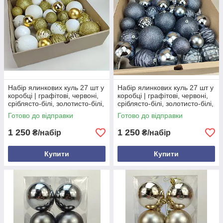
Набір ялинкових куль 27 шт у
Набір ялинкових куль 27 шт у
коробці | графітові, червоні,
коробці | графітові, червоні,
сріблясто-білі, золотисто-білі,
сріблясто-білі, золотисто-білі,
шампань | 6/8/10 см Золотий
шампань | 6/8/10 см
Готово до відправки
Готово до відправки
та Білий
1 250
1 250
₴/набір
₴/набір
Купити
Купити