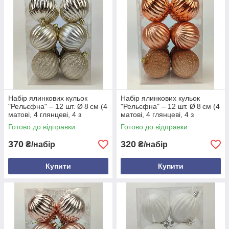
Набір ялинкових кульок
Набір ялинкових кульок
"Рельєфна" – 12 шт. Ø 8 см (4
"Рельєфна" – 12 шт. Ø 8 см (4
матові, 4 глянцеві, 4 з
матові, 4 глянцеві, 4 з
блискітками), пластик,
блискітками), пластик,
Готово до відправки
Готово до відправки
рельєф, тубус Айворі
рельєф, тубус Мідь
370
320
₴/набір
₴/набір
Купити
Купити