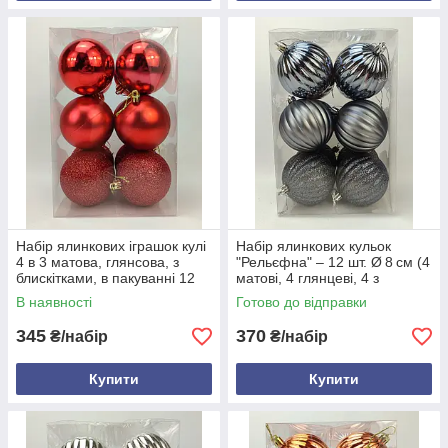
Набір ялинкових іграшок кулі
Набір ялинкових кульок
4 в 3 матова, глянсова, з
"Рельєфна" – 12 шт. Ø 8 см (4
блискітками, в пакуванні 12
матові, 4 глянцеві, 4 з
штук, d 8 см, пластик
блискітками), пластик,
В наявності
Готово до відправки
рельєф, тубус Графітовий
345
370
₴/набір
₴/набір
Купити
Купити