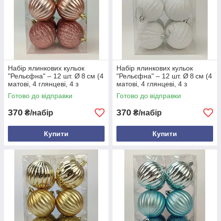
Набір ялинкових кульок
Набір ялинкових кульок
"Рельєфна" – 12 шт. Ø 8 см (4
"Рельєфна" – 12 шт. Ø 8 см (4
матові, 4 глянцеві, 4 з
матові, 4 глянцеві, 4 з
блискітками), пластик,
блискітками), пластик,
Готово до відправки
Готово до відправки
рельєф, тубус Пудра
рельєф, тубус Білий
370
370
₴/набір
₴/набір
Купити
Купити