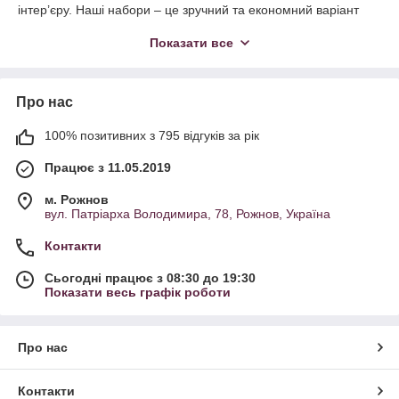
інтер’єру. Наші набори – це зручний та економний варіант
для оформлення ялинки, який гарантує стильний та
Показати все
яскравий результат кожного року.
Новорічні іграшки, ялинкові кулі, новорічні кулі, бокси з
іграшками, набори куль, ялинкові верхівки, святкові прикраси,
Про нас
різнокольорові кулі, круглі кулі, ялинкові набори, декоративні
кулі, святковий декор, подарункові набори, набори куль та
іграшок, ялинковий комплект, новорічні набори для ялинки,
100% позитивних з 795 відгуків за рік
великі кулі на ялинку, маленькі кулі на ялинку, оксамитові
Працює з 11.05.2019
кулі, блискучі кулі, матові кулі, новорічний стиль, різні форми
куль, яскравий декор, стильні ялинкові прикраси, набори з
м. Рожнов
верхівками, святковий настрій, ялинкові кулі набором,
вул. Патріарха Володимира, 78, Рожнов, Україна
новорічні іграшки поштучно, набори різнокольорових іграшок
Контакти
Сьогодні працює з 08:30 до 19:30
Показати весь графік роботи
Про нас
Контакти