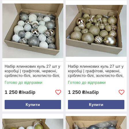
Набір ялинкових куль 27 шт у
Набір ялинкових куль 27 шт у
коробці | графітові, червоні,
коробці | графітові, червоні,
сріблясто-білі, золотисто-білі,
сріблясто-білі, золотисто-білі,
шампань | 6/8/10 см Срібний
шампань | 6/8/10 см
Готово до відправки
Готово до відправки
та білий
Шампань
1 250
1 250
₴/набір
₴/набір
Купити
Купити