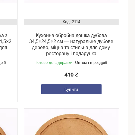
2114
а з
Кухонна обробна дошка дубова
4,5×2
34,5×24,5×2 см — натуральне дубове
для
дерево, міцна та стильна для дому,
ресторану і подарунка
дріб
Готово до відправки
Оптом і в роздріб
410 ₴
Купити