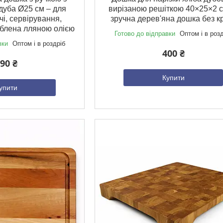
дуба Ø25 см – для
вирізаною решіткою 40×25×2 
чі, сервірування,
зручна дерев'яна дошка без к
облена лляною олією
Готово до відправки
Оптом і в роз
вки
Оптом і в роздріб
400 ₴
90 ₴
Купити
упити