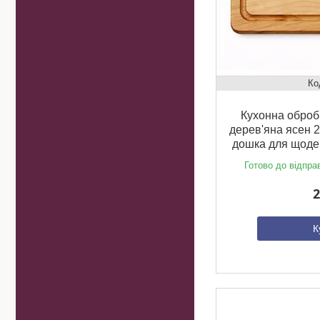
Кухонна оброб
дерев'яна ясен 
дошка для щоде
Готово до відпра
2
К