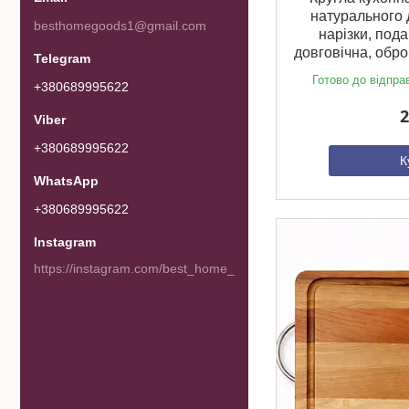
натурального 
besthomegoods1@gmail.com
нарізки, пода
довговічна, обр
Готово до відпра
+380689995622
2
+380689995622
К
+380689995622
Instagram
https://instagram.com/best_home_goods