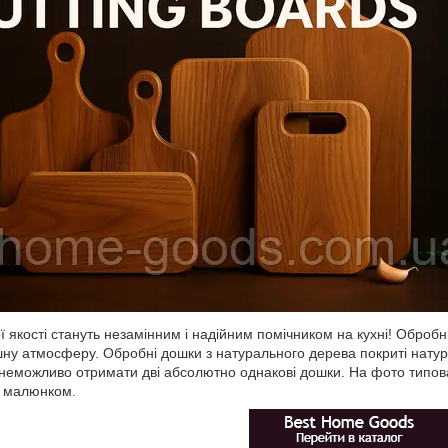
 якості стануть незамінним і надійним помічником на кухні! Обробн
шну атмосферу. Обробні дошки з натурального дерева покриті нат
 неможливо отримати дві абсолютно однакові дошки. На фото типова
і малюнком.