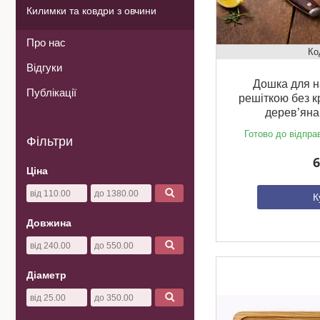
Килимки та ковдри з овчини
Про нас
Відгуки
Дошка для н
Публікації
решіткою без к
дерев’яна
Готово до відпра
Фільтри
6
Ціна
К
Довжина
Діаметр