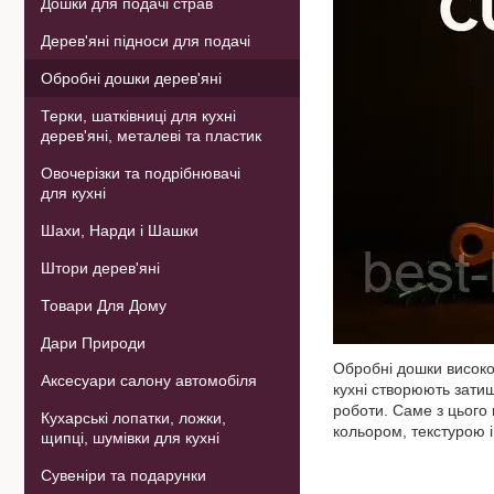
Дошки для подачі страв
Дерев'яні підноси для подачі
Обробні дошки дерев'яні
Терки, шатківниці для кухні
дерев'яні, металеві та пластик
Овочерізки та подрібнювачі
для кухні
Шахи, Нарди і Шашки
Штори дерев'яні
Товари Для Дому
Дари Природи
Обробні дошки високої
Аксесуари салону автомобіля
кухні створюють зати
роботи. Саме з цього
Кухарські лопатки, ложки,
кольором, текстурою 
щипці, шумівки для кухні
Сувеніри та подарунки