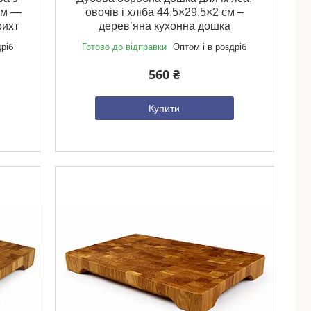
см —
овочів і хліба 44,5×29,5×2 см –
рихт
дерев’яна кухонна дошка
дріб
Готово до відправки
Оптом і в роздріб
560 ₴
Купити