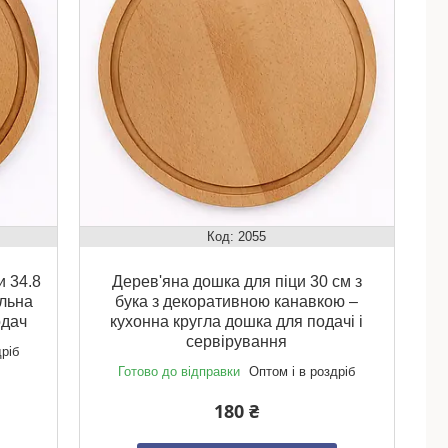
2055
и 34.8
Дерев'яна дошка для піци 30 см з
альна
бука з декоративною канавкою –
одач
кухонна кругла дошка для подачі і
сервірування
дріб
Готово до відправки
Оптом і в роздріб
180 ₴