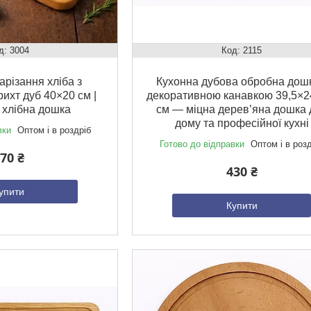
3004
2115
арізання хліба з
Кухонна дубова обробна дошк
рихт дуб 40×20 см |
декоративною канавкою 39,5×2
 хлібна дошка
см — міцна дерев’яна дошка 
дому та професійної кухні
вки
Оптом і в роздріб
Готово до відправки
Оптом і в роз
70 ₴
430 ₴
упити
Купити