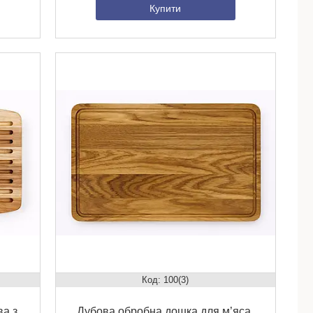
Купити
100(3)
ва з
Дубова обробна дошка для м’яса,