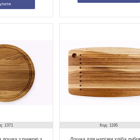
упити
1371
1195
а дошка з ручкою з
Дошка для нарізки хліба дубо