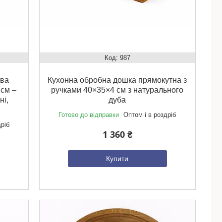
987
ова
Кухонна обробна дошка прямокутна з
 см –
ручками 40×35×4 см з натурального
ні,
дуба
Готово до відправки
Оптом і в роздріб
дріб
1 360 ₴
Купити