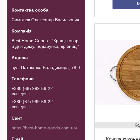
К
Симотюк Олександр Васильович
Best Home Goods - "Кращі товар
и для дому, подарунки, дрібниці"
вул. Патріарха Володимира, 78, Рожнов, Україна
+380 (68) 999-56-22
менеджер
+380 (67) 999-56-22
менеджер
https://best-home-goods.com.ua/
Кругла кухонн