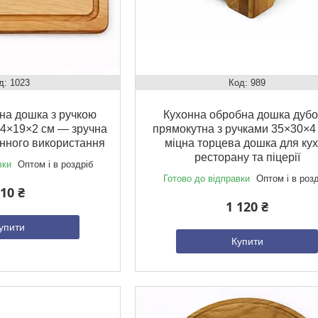
1023
989
на дошка з ручкою
Кухонна обробна дошка дуб
24×19×2 см — зручна
прямокутна з ручками 35×30×4
нного використання
міцна торцева дошка для кух
ресторану та піцерії
вки
Оптом і в роздріб
Готово до відправки
Оптом і в роз
10 ₴
1 120 ₴
упити
Купити