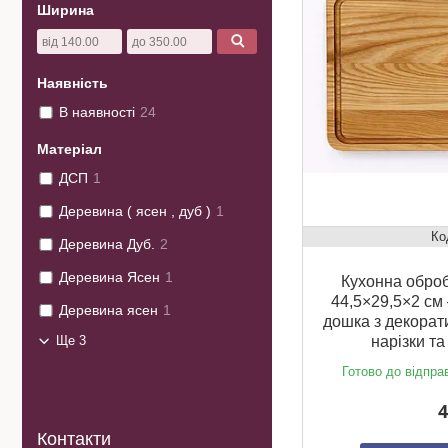
Ширина
Наявність
В наявності
24
Матеріал
ДСП
1
Деревина ( ясен , дуб )
1
Деревина Дуб.
2
Деревина Ясен
1
Кухонна оброб
44,5×29,5×2 см
Деревина ясен
1
дошка з декорат
Ще 3
нарізки т
Готово до відпра
4
Контакти