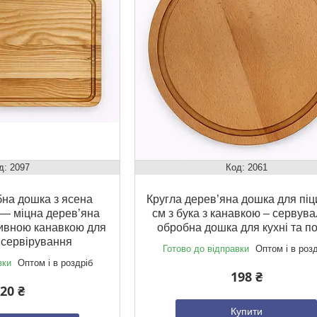
2097
2061
на дошка з ясена
Кругла дерев’яна дошка для піц
 — міцна дерев’яна
см з бука з канавкою – сервув
ивною канавкою для
обробна дошка для кухні та п
а сервірування
Готово до відправки
Оптом і в роз
вки
Оптом і в роздріб
198 ₴
20 ₴
Купити