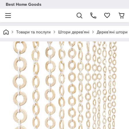
Best Home Goods
Товари та послуги
Штори дерев'яні
Дерев’яні штори 