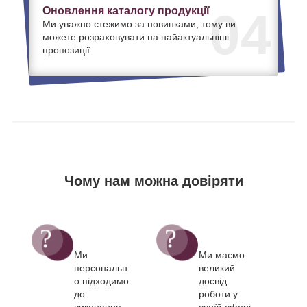
Оновлення каталогу продукції
04
Ми уважно стежимо за новинками, тому ви
можете розраховувати на найактуальніші
пропозиції.
Чому нам можна довіряти
Ми
Ми маємо
персональн
великий
о підходимо
досвід
до
роботи у
виконання
своїй сфері