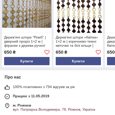
Дерев’яні штори “Ромб” |
Дерев’яні штори «Квітка»
Дере
дверний проріз 1×2 м |
1×2 м | коричнево-темні
двер
фіранки з дерева ручної
квіточки та білі кільця |
Квіт
роботи | натуральний
декоративна штора на
висо
650
650
650
₴
₴
колір
дверний отвір
ручн
Купити
Купити
Про нас
100% позитивних з 794 відгуків за рік
Працює з 11.05.2019
м. Рожнов
вул. Патріарха Володимира, 78, Рожнов, Україна