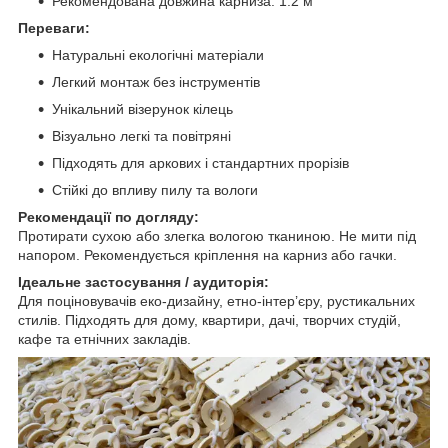
Рекомендована довжина карниза: 1.2 м
Переваги:
Натуральні екологічні матеріали
Легкий монтаж без інструментів
Унікальний візерунок кілець
Візуально легкі та повітряні
Підходять для аркових і стандартних прорізів
Стійкі до впливу пилу та вологи
Рекомендації по догляду:
Протирати сухою або злегка вологою тканиною. Не мити під
напором. Рекомендується кріплення на карниз або гачки.
Ідеальне застосування / аудиторія:
Для поціновувачів еко-дизайну, етно-інтер’єру, рустикальних
стилів. Підходять для дому, квартири, дачі, творчих студій,
кафе та етнічних закладів.