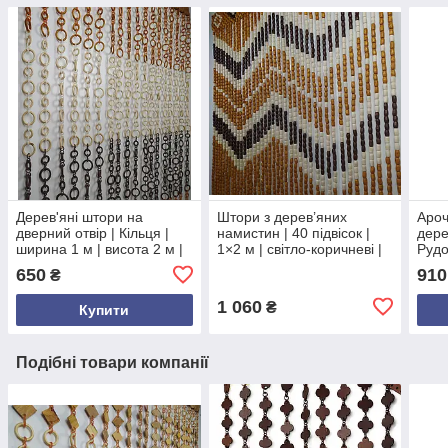
Дерев'яні штори на
Штори з дерев’яних
Ароч
дверний отвір | Кільця |
намистин | 40 підвісок |
дере
ширина 1 м | висота 2 м |
1×2 м | світло-коричневі |
Рудо
круглі кільця
на нитках | для дверного
100×
650
910
₴
різнокольорові
отвору
дере
1 060
₴
Купити
Подібні товари компанії