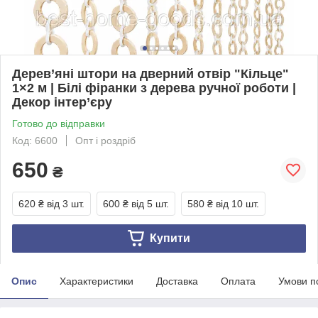
Дерев’яні штори на дверний отвір "Кільце"
1×2 м | Білі фіранки з дерева ручної роботи |
Декор інтер’єру
Готово до відправки
Код: 6600
Опт і роздріб
650
₴
620 ₴
від 3 шт.
600 ₴
від 5 шт.
580 ₴
від 10 шт.
Купити
Опис
Характеристики
Доставка
Оплата
Умови п