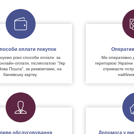
 способи оплати покупок
Оператив
уємо різні способи оплати: за
Ми оперативно 
нлайн-оплати, післяплатою "Укр
територією України
Нова Пошта", за реквізитами, на
отримаєте потр
банківську картку.
найближ
чливе обслуговування
Допомога у виб