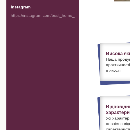
Instagram
https://instagram.com/best_home_goods
Висока як
Наша продук
практичності
її якості.
Відповідн
характери
Усі характер
повністю ві
характерист