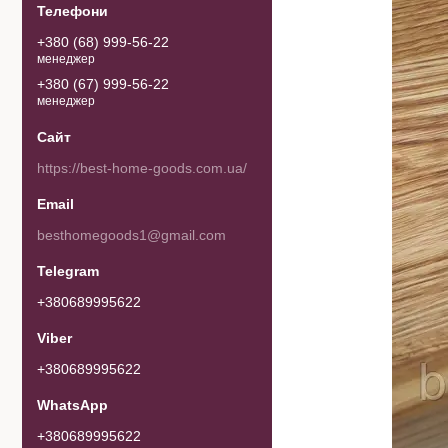
+380 (68) 999-56-22
менеджер
+380 (67) 999-56-22
менеджер
https://best-home-goods.com.ua/
besthomegoods1@gmail.com
+380689995622
+380689995622
+380689995622