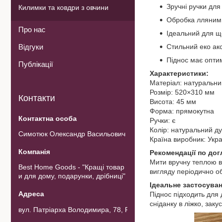
Зручні ручки дл
Килимки та ковдри з овчини
Обробка лляним 
Про нас
Ідеальний для щ
Відгуки
Стильний еко акс
Піднос має опти
Публікації
Характеристики:
Матеріал: натуральни
Розмір: 520×310 мм
Контакти
Висота: 45 мм
Форма: прямокутна
Ручки: є
Колір: натуральний ду
Симотюк Олександр Васильович
Країна виробник: Укр
Рекомендації по дог
Мити вручну теплою в
Best Home Goods - "Кращі товар
вигляду періодично о
и для дому, подарунки, дрібниці"
Ідеальне застосуван
Піднос підходить для
сніданку в ліжко, закус
вул. Патріарха Володимира, 78, Рожнов, Україна