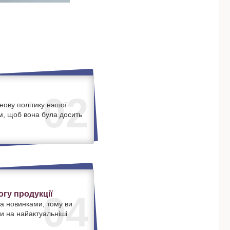
02
нову політику нашої
м, щоб вона була досить
.
гу продукції
04
а новинками, тому ви
и на найактуальніші