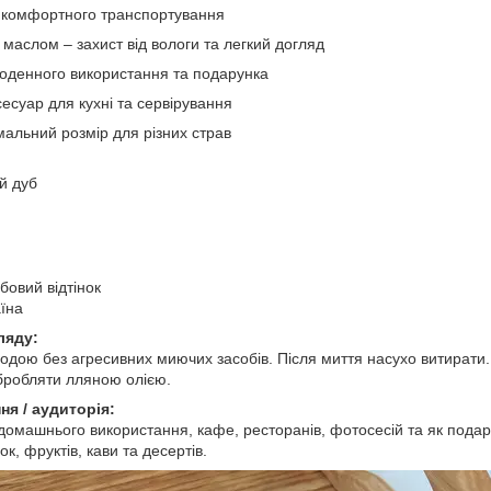
я комфортного транспортування
маслом – захист від вологи та легкий догляд
оденного використання та подарунка
есуар для кухні та сервірування
мальний розмір для різних страв
й дуб
бовий відтінок
аїна
ляду:
одою без агресивних миючих засобів. Після миття насухо витирати
бробляти лляною олією.
ня / аудиторія:
 домашнього використання, кафе, ресторанів, фотосесій та як подар
ок, фруктів, кави та десертів.