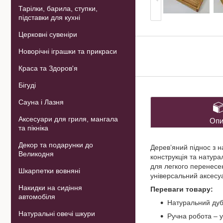
Тарілки, барила, ступки,
підставки для кухні
Церковні сувеніри
Новорічні іграшки та прикраси
Краса та Здоров'я
Бігуді
Сауна і Лазня
Аксесуари для гриля, мангала
Опи
та пікніка
Декор та подарунки до
Дерев’яний піднос з н
Великодня
конструкція та натура
для легкого перенесе
Шкарпетки вовняні
універсальний аксесуа
Накидки на сидіння
Переваги товару:
автомобіля
Натуральний дуб 
Натуральні овечі шкури
Ручна робота – 