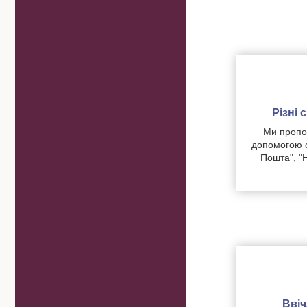
Різні
Ми пропон
допомогою о
Пошта", "
Вві