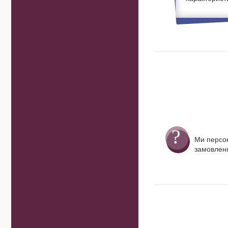
Ми персо
замовленн