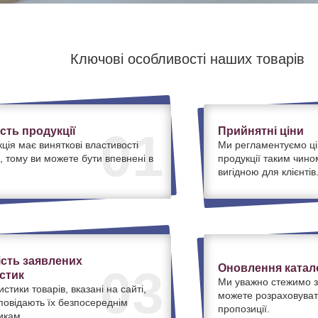
Ключові особливості наших товарів
ість продукції
Прийнятні ціни
01
ція має виняткові властивості
Ми регламентуємо ці
, тому ви можете бути впевнені в
продукції таким чино
вигідною для клієнтів
ість заявлених
Оновлення катало
03
стик
Ми уважно стежимо з
истики товарів, вказані на сайті,
можете розраховуват
дповідають їх безпосереднім
пропозиції.
икам.