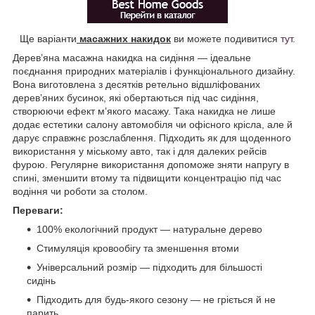
Ще варіанти
масажних накидок
ви можете подивитися
тут
.
Дерев’яна масажна накидка на сидіння — ідеальне
поєднання природних матеріалів і функціонального дизайну.
Вона виготовлена з десятків ретельно відшліфованих
дерев’яних бусинок, які обертаються під час сидіння,
створюючи ефект м’якого масажу. Така накидка не лише
додає естетики салону автомобіля чи офісного крісла, але й
дарує справжнє розслаблення. Підходить як для щоденного
використання у міському авто, так і для далеких рейсів
фурою. Регулярне використання допоможе зняти напругу в
спині, зменшити втому та підвищити концентрацію під час
водіння чи роботи за столом.
Переваги:
100% екологічний продукт — натуральне дерево
Стимуляція кровообігу та зменшення втоми
Універсальний розмір — підходить для більшості
сидінь
Підходить для будь-якого сезону — не гріється й не
парить