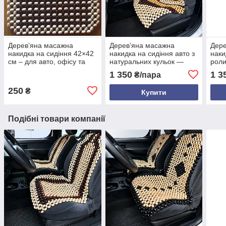
Дерев’яна масажна
Дерев’яна масажна
Дере
накидка на сидіння 42×42
накидка на сидіння авто з
наки
см – для авто, офісу та
натуральних кульок —
рол
дому з вентиляцією і
автомобільна роликова
нату
1 350
1 3
₴/пара
охолодженням
накидка для спини та
маса
сідниць, універсальна
сідн
250
₴
Купити
Подібні товари компанії