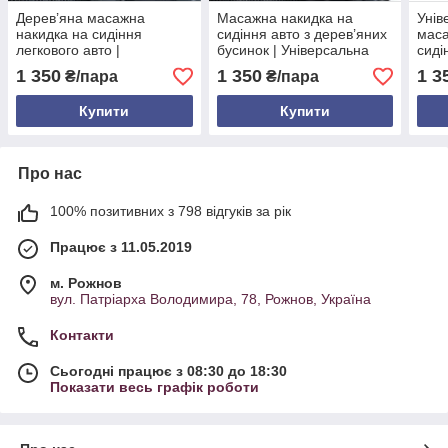
Дерев’яна масажна
Масажна накидка на
Унів
накидка на сидіння
сидіння авто з дерев’яних
маса
легкового авто |
бусинок | Універсальна
сиді
Роликовий масажер з
дерев’яна накидка
нату
1 350
1 350
1 3
₴/пара
₴/пара
дерев’яних бусинок для
130×48×37 см
маса
автомобіля та офісного
офіс
Купити
Купити
крісла
Про нас
100% позитивних з 798 відгуків за рік
Працює з 11.05.2019
м. Рожнов
вул. Патріарха Володимира, 78, Рожнов, Україна
Контакти
Сьогодні працює з 08:30 до 18:30
Показати весь графік роботи