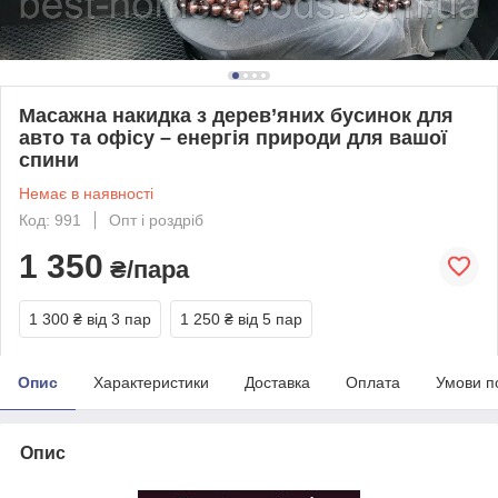
Масажна накидка з дерев’яних бусинок для
авто та офісу – енергія природи для вашої
спини
Немає в наявності
Код: 991
Опт і роздріб
1 350
₴/пара
1 300 ₴
від 3 пар
1 250 ₴
від 5 пар
Опис
Характеристики
Доставка
Оплата
Умови п
Опис