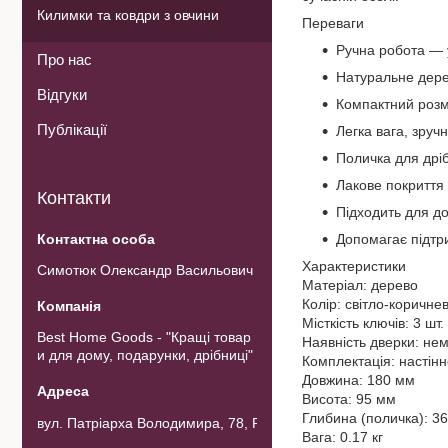
Килимки та ковдри з овчини
Переваги
Ручна робота — 
Про нас
Натуральне дерев
Відгуки
Компактний розм
Публікації
Легка вага, зруч
Поличка для дрі
Лакове покриття 
Контакти
Підходить для до
Допомагає підтр
Характеристики
Симотюк Олександр Васильович
Матеріал: дерево
Колір: світло-коричне
Місткість ключів: 3 шт.
Best Home Goods - "Кращі товар
Наявність дверки: не
и для дому, подарунки, дрібниці"
Комплектація: настінн
Довжина: 180 мм
Висота: 95 мм
Глибина (поличка): 3
вул. Патріарха Володимира, 78, Рожнов, Україна
Вага: 0.17 кг