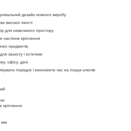
унікальний дизайн кожного виробу
о високої якості
ір для невеликого простору
не настінне кріплення
бних предметів
для захисту і естетики
му, офісу, дачі
имувати порядок і економити час на пошук ключів
вий
має
е кріплення
6 мм