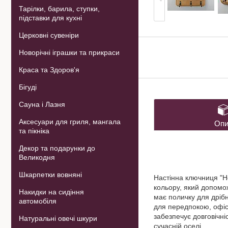
Тарілки, барила, ступки,
підставки для кухні
Церковні сувеніри
Новорічні іграшки та прикраси
Краса та Здоров'я
Бігуді
Сауна і Лазня
Аксесуари для гриля, мангала
Опи
та пікніка
Декор та подарунки до
Великодня
Шкарпетки вовняні
Настінна ключниця "H
кольору, який допомож
Накидки на сидіння
має поличку для дрібн
автомобіля
для передпокою, офісу
забезпечує довговічні
Натуральні овечі шкури
сучасній оселі.