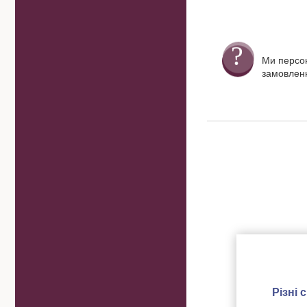
Ми персо
замовленн
Різні