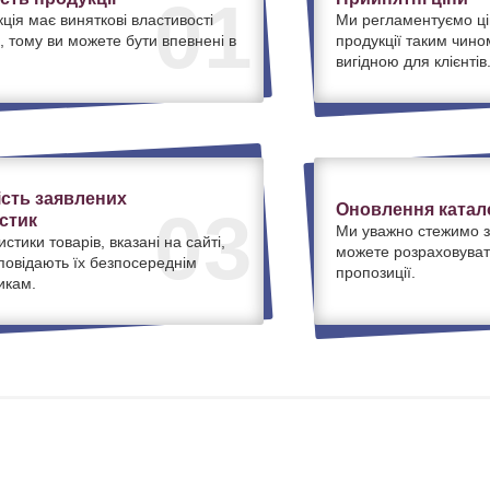
01
ція має виняткові властивості
Ми регламентуємо ці
, тому ви можете бути впевнені в
продукції таким чино
вигідною для клієнтів
ість заявлених
Оновлення катало
03
стик
Ми уважно стежимо з
истики товарів, вказані на сайті,
можете розраховуват
дповідають їх безпосереднім
пропозиції.
икам.