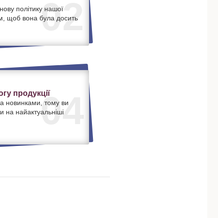
02
нову політику нашої
м, щоб вона була досить
.
гу продукції
04
а новинками, тому ви
и на найактуальніші