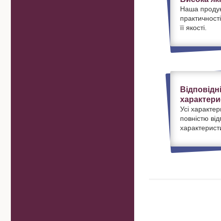
Наша продук
практичності
її якості.
Відповідн
характери
Усі характер
повністю ві
характерист