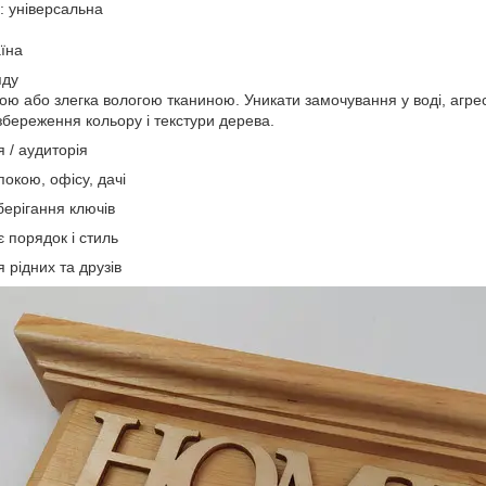
: універсальна
аїна
яду
ою або злегка вологою тканиною. Уникати замочування у воді, агре
збереження кольору і текстури дерева.
 / аудиторія
окою, офісу, дачі
зберігання ключів
є порядок і стиль
 рідних та друзів