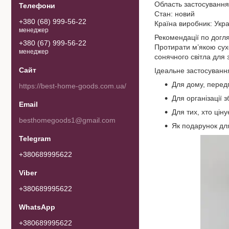
Область застосування
Стан: новий
+380 (68) 999-56-22
Країна виробник: Укр
менеджер
Рекомендації по догл
+380 (67) 999-56-22
Протирати м’якою сух
менеджер
сонячного світла для 
Ідеальне застосування
Для дому, передп
https://best-home-goods.com.ua/
Для організації 
Для тих, хто ціну
besthomegoods1@gmail.com
Як подарунок для
+380689995622
+380689995622
+380689995622