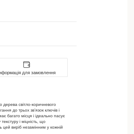
нформація для замовлення
о дерева світло-коричневого
ння до трьох зв’язок ключів і
має багато місця і ідеально пасує
текстуру і міцність, що
ь цей виріб незамінним у кожній