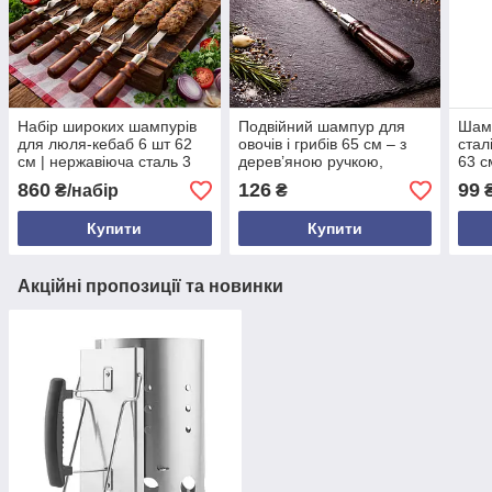
Набір широких шампурів
Подвійний шампур для
Шамп
для люля-кебаб 6 шт 62
овочів і грибів 65 см – з
стал
см | нержавіюча сталь 3
дерев’яною ручкою,
63 с
мм | дерев’яна ручка |
нержавіюча сталь,
манг
860
126
99
₴/набір
₴
шампури для мангалу
преміум
Купити
Купити
Акційні пропозиції та новинки