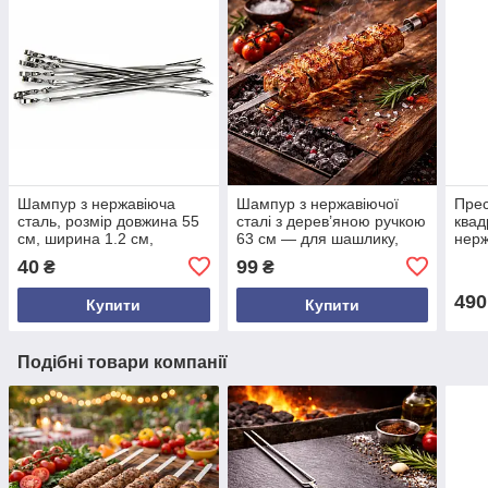
Шампур з нержавіюча
Шампур з нержавіючої
Прес
сталь, розмір довжина 55
сталі з дерев’яною ручкою
квад
см, ширина 1.2 см,
63 см — для шашлику,
нерж
товщина 1.2 мм
мангалу, гриля
прес
40
99
₴
₴
беко
490
Купити
Купити
Подібні товари компанії