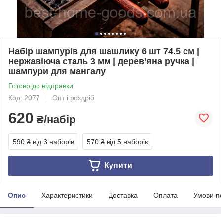
Набір шампурів для шашлику 6 шт 74.5 см |
нержавіюча сталь 3 мм | дерев’яна ручка |
шампури для мангалу
Готово до відправки
Код: 2077
Опт і роздріб
620
₴/набір
590 ₴
від 3 наборів
570 ₴
від 5 наборів
Купити
Опис
Характеристики
Доставка
Оплата
Умови п