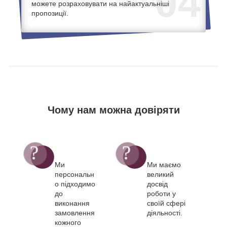
04
можете розраховувати на найактуальніші
пропозиції.
Чому нам можна довіряти
Ми
Ми маємо
персональн
великий
о підходимо
досвід
до
роботи у
виконання
своїй сфері
замовлення
діяльності.
кожного