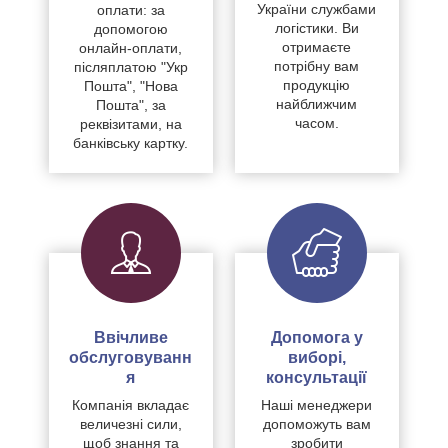
України службами
оплати: за
логістики. Ви
допомогою
отримаєте
онлайн-оплати,
потрібну вам
післяплатою "Укр
продукцію
Пошта", "Нова
найближчим
Пошта", за
часом.
реквізитами, на
банківську картку.
Ввічливе
Допомога у
обслуговуванн
виборі,
я
консультації
Компанія вкладає
Наші менеджери
величезні сили,
допоможуть вам
щоб знання та
зробити