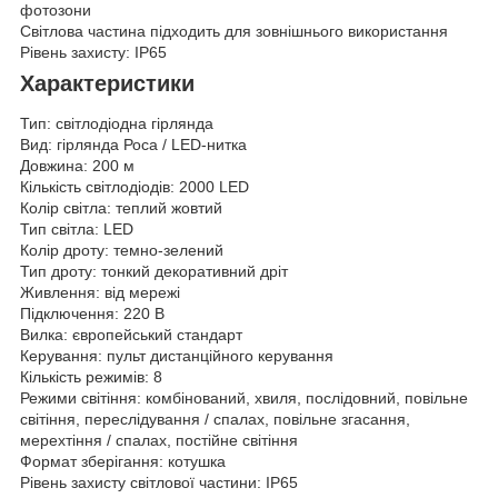
фотозони
Світлова частина підходить для зовнішнього використання
Рівень захисту: IP65
Характеристики
Тип: світлодіодна гірлянда
Вид: гірлянда Роса / LED-нитка
Довжина: 200 м
Кількість світлодіодів: 2000 LED
Колір світла: теплий жовтий
Тип світла: LED
Колір дроту: темно-зелений
Тип дроту: тонкий декоративний дріт
Живлення: від мережі
Підключення: 220 В
Вилка: європейський стандарт
Керування: пульт дистанційного керування
Кількість режимів: 8
Режими світіння: комбінований, хвиля, послідовний, повільне
світіння, переслідування / спалах, повільне згасання,
мерехтіння / спалах, постійне світіння
Формат зберігання: котушка
Рівень захисту світлової частини: IP65