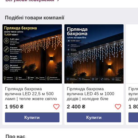
Подібні товари компанії
Гірлянда бахрома
Гірлянда бахрома
Гірл
вулична LED 22,5 м 500
вулична LED 45 м 1000
вули
ламп | тепле жовте світло
діодів | холодне біле
діод
з Flash ефектом | білий
світло FLASH | IP65 | білий
світ
1 950
2 400
1 8
₴
₴
провід | 220 В
провід
пров
Купити
Купити
Про нас