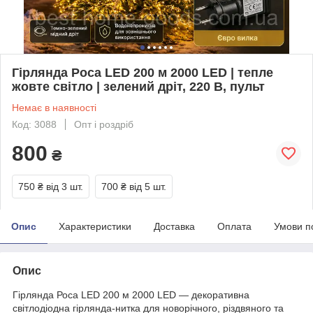
Гірлянда Роса LED 200 м 2000 LED | тепле
жовте світло | зелений дріт, 220 В, пульт
Немає в наявності
Код: 3088
Опт і роздріб
800
₴
750 ₴
від 3 шт.
700 ₴
від 5 шт.
Опис
Характеристики
Доставка
Оплата
Умови п
Опис
Гірлянда Роса LED 200 м 2000 LED — декоративна
світлодіодна гірлянда-нитка для новорічного, різдвяного та