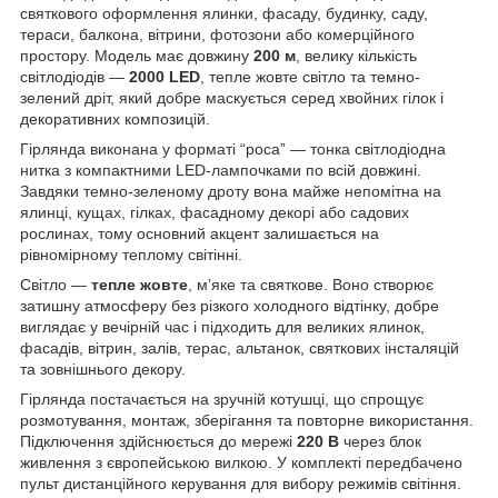
святкового оформлення ялинки, фасаду, будинку, саду,
тераси, балкона, вітрини, фотозони або комерційного
простору. Модель має довжину
200 м
, велику кількість
світлодіодів —
2000 LED
, тепле жовте світло та темно-
зелений дріт, який добре маскується серед хвойних гілок і
декоративних композицій.
Гірлянда виконана у форматі “роса” — тонка світлодіодна
нитка з компактними LED-лампочками по всій довжині.
Завдяки темно-зеленому дроту вона майже непомітна на
ялинці, кущах, гілках, фасадному декорі або садових
рослинах, тому основний акцент залишається на
рівномірному теплому світінні.
Світло —
тепле жовте
, м’яке та святкове. Воно створює
затишну атмосферу без різкого холодного відтінку, добре
виглядає у вечірній час і підходить для великих ялинок,
фасадів, вітрин, залів, терас, альтанок, святкових інсталяцій
та зовнішнього декору.
Гірлянда постачається на зручній котушці, що спрощує
розмотування, монтаж, зберігання та повторне використання.
Підключення здійснюється до мережі
220 В
через блок
живлення з європейською вилкою. У комплекті передбачено
пульт дистанційного керування для вибору режимів світіння.