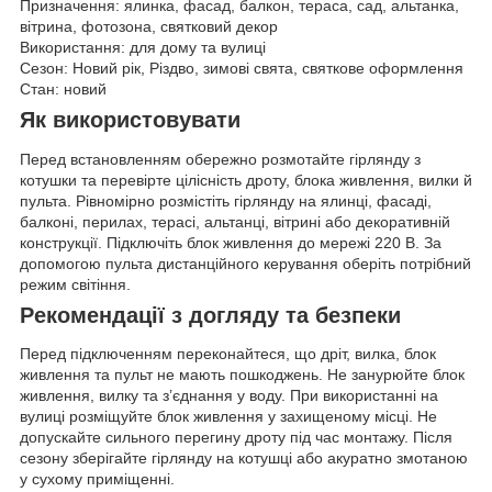
Призначення: ялинка, фасад, балкон, тераса, сад, альтанка,
вітрина, фотозона, святковий декор
Використання: для дому та вулиці
Сезон: Новий рік, Різдво, зимові свята, святкове оформлення
Стан: новий
Як використовувати
Перед встановленням обережно розмотайте гірлянду з
котушки та перевірте цілісність дроту, блока живлення, вилки й
пульта. Рівномірно розмістіть гірлянду на ялинці, фасаді,
балконі, перилах, терасі, альтанці, вітрині або декоративній
конструкції. Підключіть блок живлення до мережі 220 В. За
допомогою пульта дистанційного керування оберіть потрібний
режим світіння.
Рекомендації з догляду та безпеки
Перед підключенням переконайтеся, що дріт, вилка, блок
живлення та пульт не мають пошкоджень. Не занурюйте блок
живлення, вилку та з’єднання у воду. При використанні на
вулиці розміщуйте блок живлення у захищеному місці. Не
допускайте сильного перегину дроту під час монтажу. Після
сезону зберігайте гірлянду на котушці або акуратно змотаною
у сухому приміщенні.