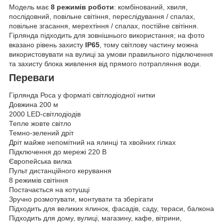
Модель має
8 режимів роботи
: комбінований, хвиля,
послідовний, повільне світіння, переслідування / спалах,
повільне згасання, мерехтіння / спалах, постійне світіння.
Гірлянда підходить для зовнішнього використання; на фото
вказано рівень захисту
IP65
, тому світлову частину можна
використовувати на вулиці за умови правильного підключення
та захисту блока живлення від прямого потрапляння води.
Переваги
Гірлянда Роса у форматі світлодіодної нитки
Довжина 200 м
2000 LED-світлодіодів
Тепле жовте світло
Темно-зелений дріт
Дріт майже непомітний на ялинці та хвойних гілках
Підключення до мережі 220 В
Європейська вилка
Пульт дистанційного керування
8 режимів світіння
Постачається на котушці
Зручно розмотувати, монтувати та зберігати
Підходить для великих ялинок, фасадів, саду, тераси, балкона
Підходить для дому, вулиці, магазину, кафе, вітрини,