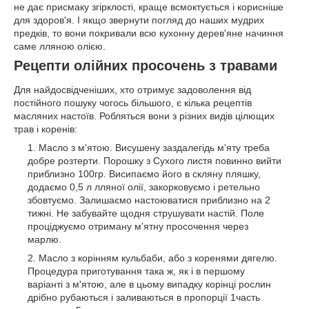
не дає присмаку згірклості, краще всмоктується і корисніше
для здоров'я. І якщо звернути погляд до наших мудрих
предків, то вони покривали всю кухонну дерев'яне начиння
саме лляною олією.
Рецепти олійних просочень з травами
Для найдосвідченіших, хто отримує задоволення від
постійного пошуку чогось більшого, є кілька рецептів
масляних настоїв. Робляться вони з різних видів цілющих
трав і коренів:
Масло з м'ятою. Висушену заздалегідь м'яту треба
добре розтерти. Порошку з Сухого листя повинно вийти
приблизно 100гр. Висипаємо його в скляну пляшку,
додаємо 0,5 л лляної олії, закорковуємо і ретельно
збовтуємо. Залишаємо настоюватися приблизно на 2
тижні. Не забувайте щодня струшувати настій. Поле
проціджуємо отриману м'ятну просочення через
марлю.
Масло з корінням кульбаби, або з коренями дягелю.
Процедура приготування така ж, як і в першому
варіанті з м'ятою, але в цьому випадку корінці рослин
дрібно рубаються і заливаються в пропорції 1часть