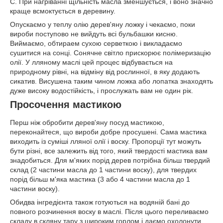
С. При нагріванні щільність масла зменшується, і воно значно
краще всмоктується в деревину.
Опускаємо у теплу олію дерев'яну ложку і чекаємо, поки
вироби поступово не вийдуть всі бульбашки кисню.
Виймаємо, обтираем сухою серветкою і викладаємо
сушитися на сонці. Сонячне світло прискорює полімеризацію
олії. У лляному маслі цей процес відбувається на
природному рівні, на відміну від рослинної, в яку додають
сикатив. Висушена таким чином ложка або лопатка знаходять
дуже високу водостійкість, і прослужать вам не один рік.
Просочення мастикою
Перш ніж обробити дерев'яну посуд мастикою,
переконайтеся, що вироби добре просушені. Сама мастика
виходить із суміші лляної олії і воску. Пропорції тут можуть
бути різні, все залежить від того, який твердості мастика вам
знадобиться. Для м'яких порід дерев потрібна більш твердий
склад (2 частини масла до 1 частини воску), для твердих
порід більш м'яка мастика (3 або 4 частини масла до 1
частини воску).
Обидва інгредієнта також готуються на водяній бані до
повного розчинення воску в маслі. Після цього переливаємо
складу в скляну тару з широким горлом і даємо охолонути.