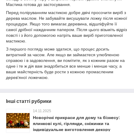
Мастика готова до застосування.
Перед поліруванням мастикою добре двічі просочити виріб з
дерева маслом. Не забувайте висушувати ложку після кожної
процедури. Якщо того вимагає деревина, відшліфуйте її
самої дрібної наждачним папером. Після цього візьміть відріз
повсті і з його допомогою натріть ваше виріб приготовленої
мастикою.
З першого погляду може здатися, що процес досить
витратний за часом. Але якщо ви займаєтеся улюбленою
справою і в задоволення, ви помітите, як з кожним разом на
одне і те ж дія вам знадобиться все менше і менше часу, а
ваше майстерність буде рости з кожною промасленим
дерев'яної ложечкою.
Інші статті рубрики
14.11.2025
Новорічні прикраси для дому та бізнесу:
ялинкові кулі, гірлянди, сніжинки та
індивідуальне виготовлення декору