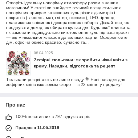
Створіть ідеальну новорічну атмосферу разом з нашим
магазином! У статті ви знайдете великий огляд стильних
новорічних прикрас: ялинкових куль різних діаметрів і
покриттів (глянець, мат, глітер, оксамит), LED-гірлянд,
пластикових сніжинок і декоративних наборів. Дізнайтеся, як
поєднувати декор, як обирати кульки для будь-якої ялинки та
як замовити індивідуальне виготовлення куль під ваш проєкт
— від мінімальної кількості до великих партій. Оформлюйте
дім, офіс чи бізнес красиво, сучасно та...
08.04.2025
Зефірні тюльпани: як зробити ніжні квіти з
крему. Насадки, підготовка та рецепт
Тюльпани розцвітають не лише в саду 💐 Нові насадки для
зефірних квітів вже зовсім скоро — з 22 квітня у продажу!
Про нас
100% позитивних з 797 відгуків за рік
Працює з 11.05.2019