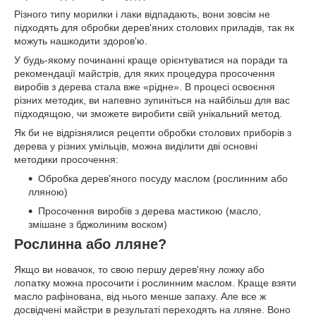
Різного типу морилки і лаки відпадають, вони зовсім не
підходять для обробки дерев'яних столових приладів, так як
можуть нашкодити здоров'ю.
У будь-якому починанні краще орієнтуватися на поради та
рекомендації майстрів, для яких процедура просочення
виробів з дерева стала вже «рідне». В процесі освоєння
різних методик, ви напевно зупиніться на найбільш для вас
підходящою, чи зможете виробити свій унікальний метод.
Як би не відрізнялися рецепти обробки столових приборів з
дерева у різних умільців, можна виділити дві основні
методики просочення:
Обробка дерев'яного посуду маслом (рослинним або
лляною)
Просочення виробів з дерева мастикою (масло,
змішане з бджолиним воском)
Рослинна або лляне?
Якщо ви новачок, то свою першу дерев'яну ложку або
лопатку можна просочити і рослинним маслом. Краще взяти
масло рафінована, від нього менше запаху. Але все ж
досвідчені майстри в результаті переходять на лляне. Воно