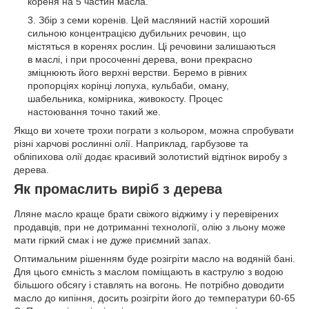
кореня на 5 частин масла.
Збір з семи коренів. Цей масляний настій хороший
сильною концентрацією дубильних речовин, що
містяться в коренях рослин. Ці речовини залишаються
в маслі, і при просоченні дерева, вони прекрасно
зміцнюють його верхні верстви. Беремо в рівних
пропорціях корінці лопуха, кульбаби, оману,
шабельника, комірника, живокосту. Процес
настоювання точно такий же.
Якщо ви хочете трохи пограти з кольором, можна спробувати
різні харчові рослинні олії. Наприклад, гарбузове та
обліпихова олії додає красивий золотистий відтінок виробу з
дерева.
Як промаслить виріб з дерева
Лляне масло краще брати свіжого віджиму і у перевірених
продавців, при не дотриманні технології, олію з льону може
мати гіркий смак і не дуже приємний запах.
Оптимальним рішенням буде розігріти масло на водяній бані.
Для цього ємність з маслом поміщають в каструлю з водою
більшого обсягу і ставлять на вогонь. Не потрібно доводити
масло до кипіння, досить розігріти його до температури 60-65