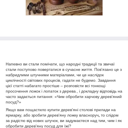
Напевно ви стали помічати, що народні традиції та звичаї
стали поступово повертатися в сучасне життя. Пов'язано це з
набридлими штучними матеріалами, чи це наслідок
циклічності світових процесів, гадати не будемо. Завдання
цієї статті набагато простіше – розповісти всі тонкощі
просочення ложок і лопаток з дерева., і докладну відповідь на
часто задається питання: «Чим обробити харчову дерев'яний
посуд?»
Якщо вам пощастило купити дерев'яні столові прилади на
ярмарку, або зробити дерев'яну ложку власноруч
,
то слідом
за радістю від нових штучок, ви задумаєтеся над тим, чим і як
обробити дерев'яну посуд для їжі?