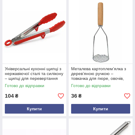
Універсальні кухонні щипці з
Металева картоплем’ялка з
нержавіючої сталі та силікону
дерев’яною ручкою –
– щипці для перевертання
товкачка для пюре, овочів,
м’яса, риби, овочів, 26.5 см
фруктів, кухонне приладдя
Готово до відправки
Готово до відправки
для зручного подрібнення
104
36
₴
₴
Купити
Купити