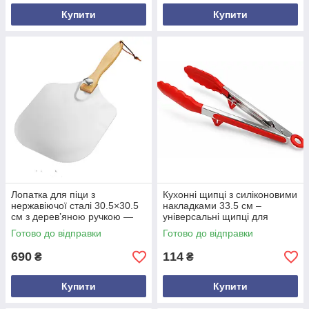
Купити
Купити
Лопатка для піци з
Кухонні щипці з силіконовими
нержавіючої сталі 30.5×30.5
накладками 33.5 см –
см з дерев’яною ручкою —
універсальні щипці для
універсальний інструмент
м’яса, риби, гриля, барбекю,
Готово до відправки
Готово до відправки
для духовки, гриля і печі
стейків – метал+силікон
690
114
₴
₴
Купити
Купити