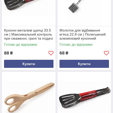
Кухонні металеві щипці 33.5
Молоток для відбивання
см | Максимальний контроль
м’яса 22.8 см | Полегшений
при смаженні, грилі та подачі
алюмінієвий кухонний
страв
інструмент з довгою ручкою
Готово до відправки
Готово до відправки
88
68
₴
₴
Купити
Купити