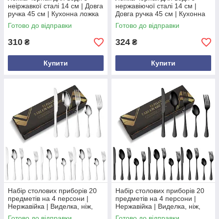
неіржавкої сталі 14 см | Довга
нержавіючої сталі 14 см |
ручка 45 см | Кухонна ложка
Довга ручка 45 см | Кухонна
12 см | Великий ополоник
ложка 12 см | Великий
Готово до відправки
Готово до відправки
300
ополоник
310
324
₴
₴
Купити
Купити
Набір столових приборів 20
Набір столових приборів 20
предметів на 4 персони |
предметів на 4 персони |
Нержавійка | Виделка, ніж,
Нержавійка | Виделка, ніж,
ложка, десертна, чайна
ложка, десертна, чайна
Готово до відправки
Готово до відправки