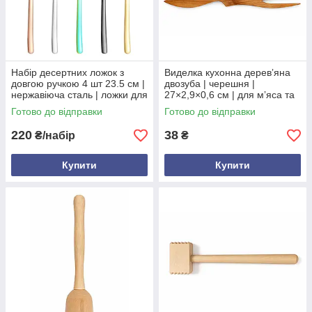
Набір десертних ложок з
Виделка кухонна деревʼяна
довгою ручкою 4 шт 23.5 см |
двозуба | черешня |
нержавіюча сталь | ложки для
27×2,9×0,6 см | для мʼяса та
кави, чаю, десертів (сріблясті
продуктів
Готово до відправки
Готово до відправки
/ золоті / чорні)
220
38
₴/набір
₴
Купити
Купити