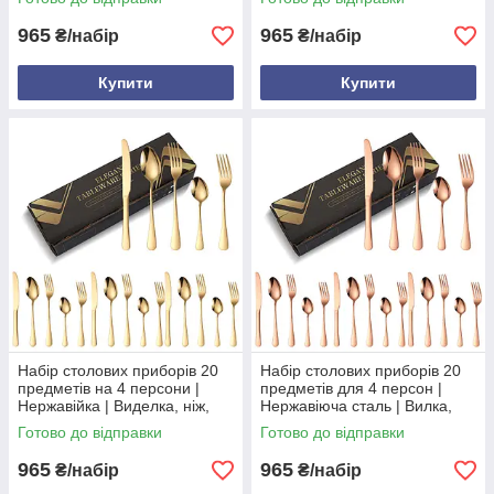
Стальній
Чорній
965
965
₴/набір
₴/набір
Купити
Купити
Набір столових приборів 20
Набір столових приборів 20
предметів на 4 персони |
предметів для 4 персон |
Нержавійка | Виделка, ніж,
Нержавіюча сталь | Вилка,
ложка, десертна, чайна
ніж, ложка, десертна, чайна
Готово до відправки
Готово до відправки
Золота
965
965
₴/набір
₴/набір