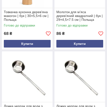
Товкачка кухонна деревʼяна
Молоток для мʼяса
макогон | бук | 30×5,5×6 см |
деревʼяний квадратний | бук |
Польща
29×4,5×7.5 см | Польща
Готово до відправки
Готово до відправки
68
86
₴
₴
Купити
Купити
Ложка черпак для води з
Ложка черпак для води з