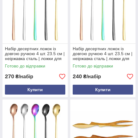
Набір десертних ложок із
Набір десертних ложок із
довгою ручкою 4 шт. 23.5 см |
довгою ручкою 4 шт. 23.5 см |
неіржавка сталь | ложки для
неіржавка сталь | ложки для
кави, чаю, десертів (срібло/
кави, чаю, десертів (срібло/
Готово до відправки
Готово до відправки
золото/чорні Чорни
золото/чорні Золот
270
240
₴/набір
₴/набір
Купити
Купити