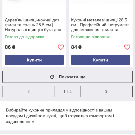
Дерев'яні щипці-ножиці для
Кухонні металеві щипці 28.5
гриля та солінь 28.5 см |
см | Професійний інструмент
Натуральні щипці з бука для
для смаження, гриля та
кухні та сервірування
сервірування
Готово до відправки
Готово до відправки
86
84
₴
₴
Купити
Купити
Показати ще
1
/ 4
Вибирайте кухонне приладдя у відповідності з вашим
посудом і дизайном кухні, щоб готувати з комфортом і
задоволенням.