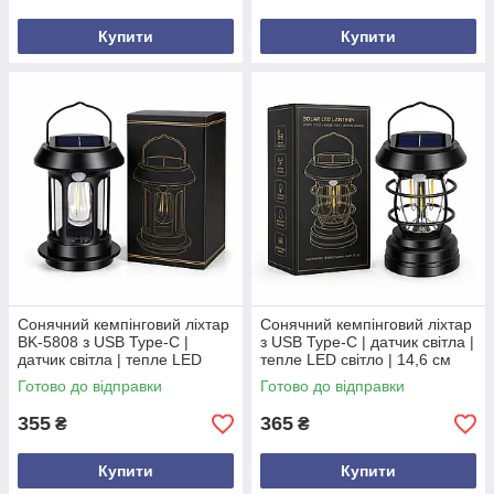
Купити
Купити
Сонячний кемпінговий ліхтар
Сонячний кемпінговий ліхтар
BK-5808 з USB Type-C |
з USB Type-C | датчик світла |
датчик світла | тепле LED
тепле LED світло | 14,6 см
світло | 14,6 см
Готово до відправки
Готово до відправки
355
365
₴
₴
Купити
Купити