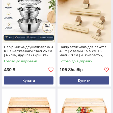
Набір миска-друшляк-терка 3
Набір затискачів для пакетів
в 1 з нержавіючої сталі 26 см
4 шт | 2 великі 15.5 см + 2
| миска, друшляк і кришка-
малі 7.8 см | ABS-пластик,
терка для овочів
для їжі, кухні, офісу
Готово до відправки
Готово до відправки
430
195
₴
₴/набір
Купити
Купити