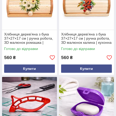
Хлібниця дерев’яна з бука
Хлібниця дерев’яна з бука
37×27×17 см | ручна робота,
37×27×17 см | ручна робота,
3D малюнок ромашка |
3D малюнок калина | кухонна
кухонна хлібниця для
хлібниця для зберігання
Готово до відправки
Готово до відправки
зберігання хліба
хліба
560
560
₴
₴
Купити
Купити