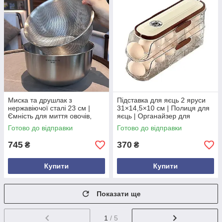
Миска та друшлак з
Підставка для яєць 2 яруси
нержавіючої сталі 23 см |
31×14,5×10 см | Полиця для
Ємність для миття овочів,
яєць | Органайзер для
фруктів, рису та пасти |
зберігання на кухні | Лоток
Готово до відправки
Готово до відправки
Кухонний посуд
для яєць
745
370
₴
₴
Купити
Купити
Показати ще
1
/ 5