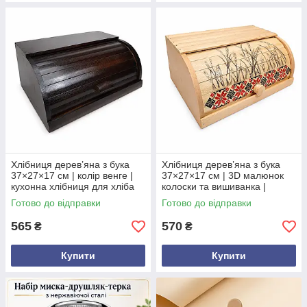
Хлібниця дерев’яна з бука
Хлібниця дерев’яна з бука
37×27×17 см | колір венге |
37×27×17 см | 3D малюнок
кухонна хлібниця для хліба
колоски та вишиванка |
кухонна хлібниця
Готово до відправки
Готово до відправки
565
570
₴
₴
Купити
Купити