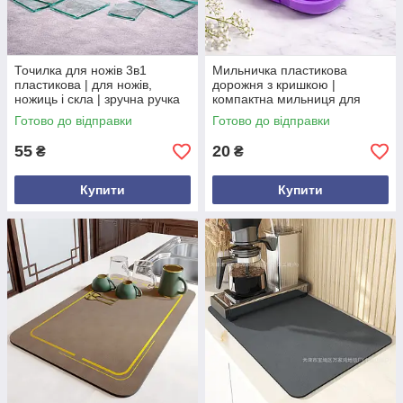
Точилка для ножів 3в1
Мильничка пластикова
пластикова | для ножів,
дорожня з кришкою |
ножиць і скла | зручна ручка
компактна мильниця для
подорожей та дому
Готово до відправки
Готово до відправки
55
20
₴
₴
Купити
Купити