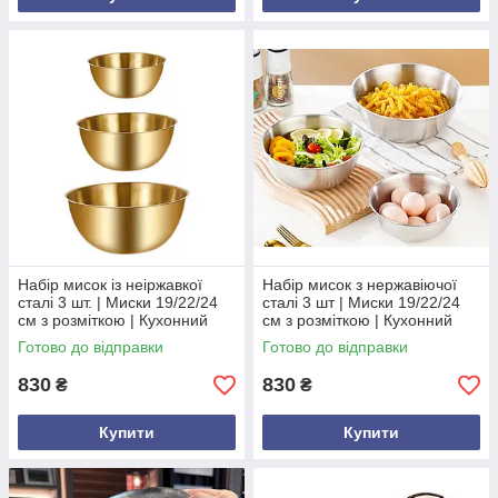
Набір мисок із неіржавкої
Набір мисок з нержавіючої
сталі 3 шт. | Миски 19/22/24
сталі 3 шт | Миски 19/22/24
см з розміткою | Кухонний
см з розміткою | Кухонний
посуд для приготування |
посуд для салатів і
Готово до відправки
Готово до відправки
Золотий і сріблястий Зол
приготування | Золота та
срібн
830
830
₴
₴
Купити
Купити