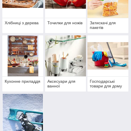
Best Home Goods - це онлайн магазин товарів для дому з
десятками корисних гаджетів, пристосувань та дрібниць для
Хлібниці з дерева
Точилки для ножів
Затискачі для
вашого комфорту та затишку. У каталозі зібрані корисні та
пакетів
просто гарні штучки для кухні, ванної кімнати, для зберігання,
прибирання та дозвілля.
Все, за чим зазвичай доводиться їхати в гіпермаркет за місто,
є онлайн на нашому сайті. Плюс – ціни у нас нижчі.
Замовляйте товари для дому дешево в Best Home Goods!
Кухонне приладдя
Аксесуари для
Господарські
ванної
товари для дому