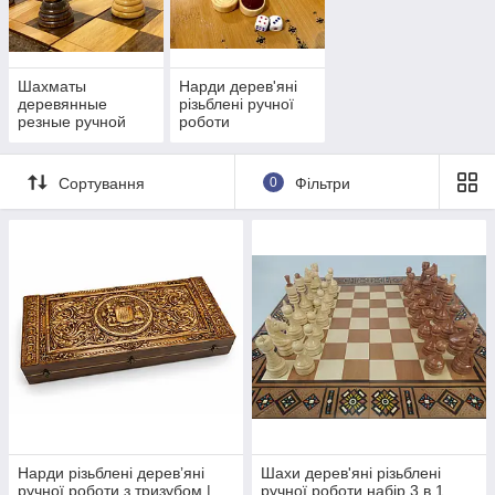
Шахматы
Нарди дерев'яні
деревянные
різьблені ручної
резные ручной
роботи
работы
Сортування
0
Фільтри
Нарди різьблені деревʼяні
Шахи дерев'яні різьблені
ручної роботи з тризубом |
ручної роботи набір 3 в 1