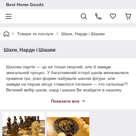
Best Home Goods
Товари та послуги
Шахи, Нарди і Шашки
Шахи, Нарди і Шашки
Шахова партія — це не тільки творчий, але й завжди
змагальний процес. У багатовіковій історії шахів змінювалися
правила гри, різні форми набували шахові фігури, але
завжди на перше місце ставилося питання — хто сильніше?!
Великий
вибір шахів, нард і шашок Ви знайдете в нашому
магазині. Дерев'яні шахи ручної роботи це кращий вибір для
Показати все
друзів і знайомих.