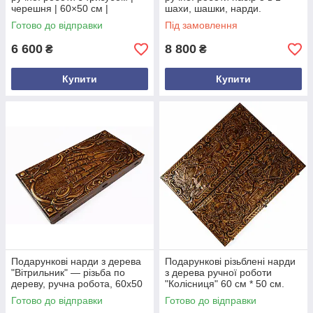
черешня | 60×50 см |
шахи, шашки, нарди.
Українська символіка
Готово до відправки
Під замовлення
6 600
8 800
₴
₴
Купити
Купити
Подарункові нарди з дерева
Подарункові різьблені нарди
"Вітрильник" — різьба по
з дерева ручної роботи
дереву, ручна робота, 60x50
"Колісниця" 60 см * 50 см.
см
Готово до відправки
Готово до відправки