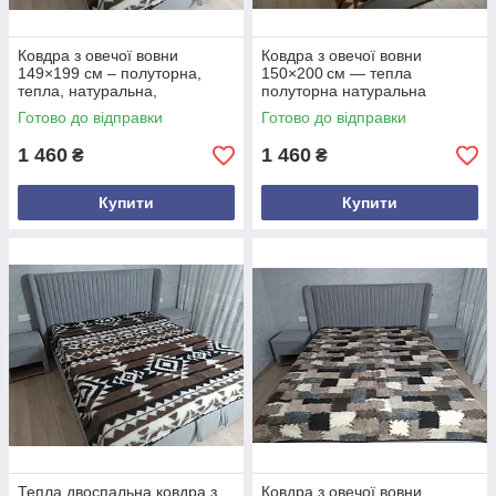
Ковдра з овечої вовни
Ковдра з овечої вовни
149×199 см – полуторна,
150×200 см — тепла
тепла, натуральна,
полуторна натуральна
карпатський візерунок
ковдра з гуцульським
Готово до відправки
Готово до відправки
орнаментом, екологічний
аксесуар для здорового
1 460
1 460
₴
₴
Купити
Купити
Тепла двоспальна ковдра з
Ковдра з овечої вовни