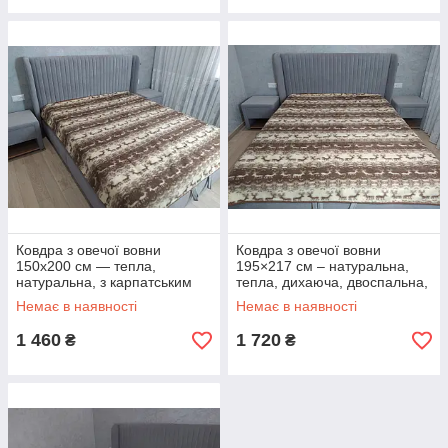
Ковдра з овечої вовни
Ковдра з овечої вовни
150x200 см — тепла,
195×217 см – натуральна,
натуральна, з карпатським
тепла, дихаюча, двоспальна,
узором, полуторна
екологічна, зимова, з
Немає в наявності
Немає в наявності
малюнком оленів
1 460
1 720
₴
₴