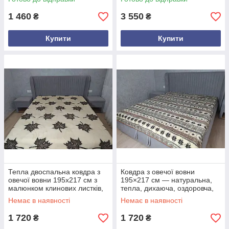
ковдра для здорового сну
1 460
3 550
₴
₴
Купити
Купити
Тепла двоспальна ковдра з
Ковдра з овечої вовни
овечої вовни 195х217 см з
195×217 см — натуральна,
малюнком клинових листків,
тепла, дихаюча, оздоровча,
двостороння, натуральна
двоспальна, з трикотажною
Немає в наявності
Немає в наявності
вовняна ковдра
основою
1 720
1 720
₴
₴