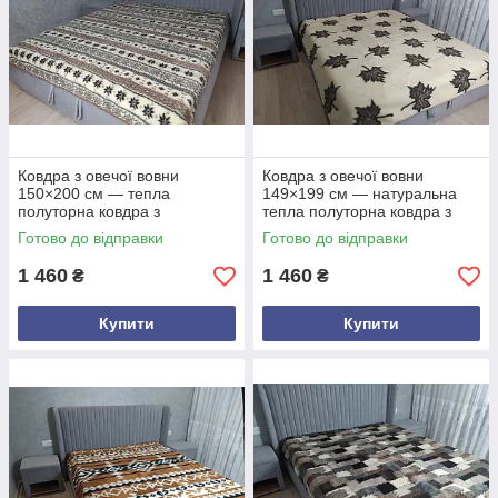
Ковдра з овечої вовни
Ковдра з овечої вовни
150×200 см — тепла
149×199 см — натуральна
полуторна ковдра з
тепла полуторна ковдра з
гуцульським візерунком
клиновим візерунком,
Готово до відправки
Готово до відправки
"зірочки", натуральна,
двостороння, екологічна
екологічна, двостороння
1 460
1 460
₴
₴
Купити
Купити