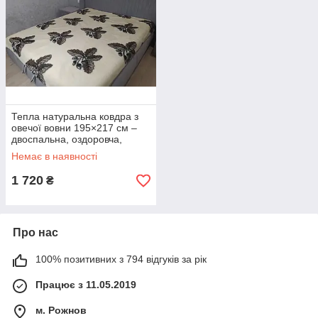
Тепла натуральна ковдра з
овечої вовни 195×217 см –
двоспальна, оздоровча,
дихаюча, антисептична
Немає в наявності
1 720
₴
Про нас
100% позитивних з 794 відгуків за рік
Працює з 11.05.2019
м. Рожнов