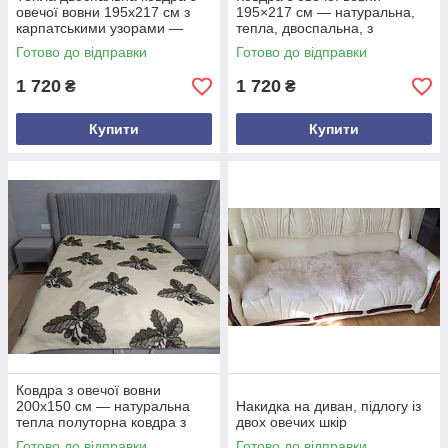
овечої вовни 195х217 см з
195×217 см — натуральна,
карпатськими узорами —
тепла, двоспальна, з
натуральна, дихаюча,
візерунком «лоскутки»
Готово до відправки
Готово до відправки
зворотня молочно-біла
коричневих, сірих, чорних і
сторона
білих
1 720
1 720
₴
₴
Купити
Купити
Ковдра з овечої вовни
200x150 см — натуральна
Накидка на диван, підлогу із
тепла полуторна ковдра з
двох овечих шкір
дубовим листком, екологічна
Готово до відправки
Готово до відправки