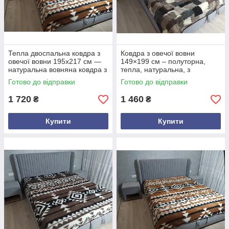
Тепла двоспальна ковдра з
Ковдра з овечої вовни
овечої вовни 195х217 см —
149×199 см – полуторна,
натуральна вовняна ковдра з
тепла, натуральна, з
карпатським орнаментом,
візерунком «лоскуток»
Готово до відправки
Готово до відправки
екологічна ковдра
1 720
1 460
₴
₴
Купити
Купити