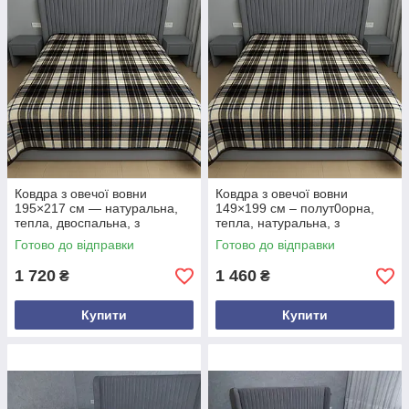
Ковдра з овечої вовни
Ковдра з овечої вовни
195×217 см — натуральна,
149×199 см – полут0орна,
тепла, двоспальна, з
тепла, натуральна, з
візерунком «квадратик»
візерунком «квадратик»
Готово до відправки
Готово до відправки
коричневих, сірих, чорних і
білих
1 720
1 460
₴
₴
Купити
Купити