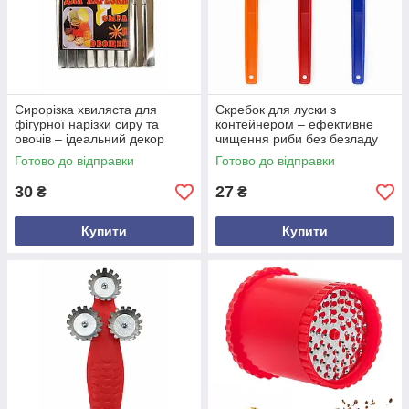
Сирорізка хвиляста для
Скребок для луски з
фігурної нарізки сиру та
контейнером – ефективне
овочів – ідеальний декор
чищення риби без безладу
страв
Готово до відправки
Готово до відправки
30
27
₴
₴
Купити
Купити