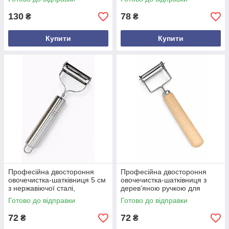
пластиковою ручкою
130
78
₴
₴
Купити
Купити
Професійна двостороння
Професійна двостороння
овочечистка-шатківниця 5 см
овочечистка-шатківниця з
з нержавіючої сталі,
дерев’яною ручкою для
полегшений корпус
овочів та фруктів
Готово до відправки
Готово до відправки
72
72
₴
₴