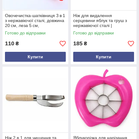
Овочечистка‑шатківниця 3 в 1
Ніж для видалення
з нержавіючої сталі, довжина
серцевини яблук та груш з
20 см, леза 5 см,
нержавіючої сталі |
універсальний ніж для
Ергономічна ручка, 22.5 см
Готово до відправки
Готово до відправки
нарізки та чищення овочів
110
185
₴
₴
Купити
Купити
Ніж 2 в 1 для чищення та
Яблукорізка для нарізання