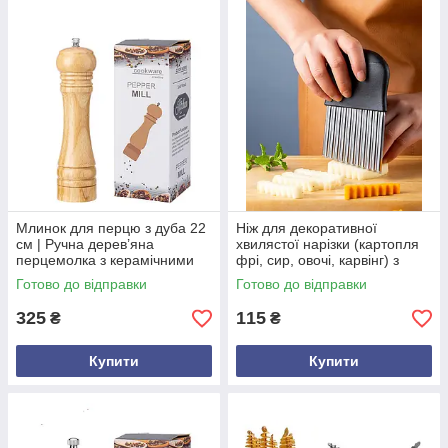
Млинок для перцю з дуба 22
Ніж для декоративної
см | Ручна дерев’яна
хвилястої нарізки (картопля
перцемолка з керамічними
фрі, сир, овочі, карвінг) з
жорнами
нержавіючої сталі, 14 см
Готово до відправки
Готово до відправки
325
115
₴
₴
Купити
Купити