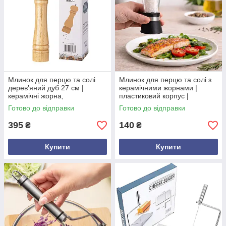
Млинок для перцю та солі
Млинок для перцю та солі з
дерев’яний дуб 27 см |
керамічними жорнами |
керамічні жорна,
пластиковий корпус |
регулювання помелу | ручна
регулювання помолу
Готово до відправки
Готово до відправки
перцемолка
395
140
₴
₴
Купити
Купити