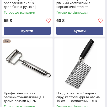
оброблення риби з
рівними часточками з
дерев’яною ручкою |
нержавіючої сталі та
Рибочистка з нержавіючої
пластику, діаметр 13 см
Готово до відправки
Готово до відправки
сталі, виробництво Україна
55
60
₴
₴
Купити
Купити
Топ
Професійна широка
Ніж для хвилястої нарізки
овочечистка-шатківниця з
сиру, картоплі фрі та овочів,
двома лезами 6,1 см
19 см — компактний ніж з
(нержавіюча сталь)
нержавіючої сталі з
Готово до відправки
Готово до відправки