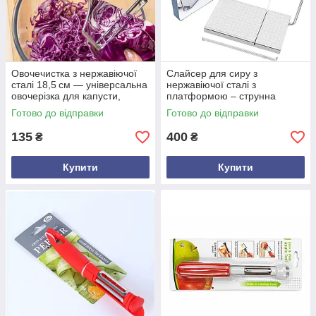
Овочечистка з нержавіючої
Слайсер для сиру з
сталі 18,5 см — універсальна
нержавіючої сталі з
овочерізка для капусти,
платформою – струнна
огірків, кабачків, моркви
сирорізка з масштабною
Готово до відправки
Готово до відправки
сіткою, 6 змінних ниток,
21×13 см
135
400
₴
₴
Купити
Купити