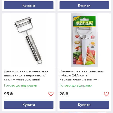
Купити
Купити
Двостороння овочечистка-
Овочечистка з карвінговим
шатківниця з нержавіючої
чубком 24,5 см з
сталі – універсальний
нержавіючим лезом —
професійний інструмент
інструмент для очищення та
Готово до відправки
Готово до відправки
декоративної нарізки овочів і
фруктів
95
28
₴
₴
Купити
Купити