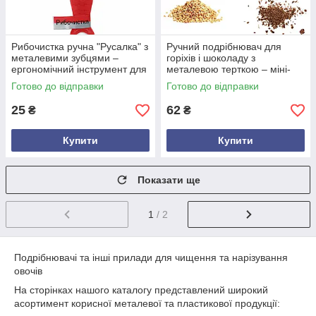
Рибочистка ручна "Русалка" з
Ручний подрібнювач для
металевими зубцями –
горіхів і шоколаду з
ергономічний інструмент для
металевою терткою – міні-
чищення риби
терка 3-в-1
Готово до відправки
Готово до відправки
25
62
₴
₴
Купити
Купити
Показати ще
1
/ 2
Подрібнювачі та інші прилади для чищення та нарізування
овочів
На сторінках нашого каталогу представлений широкий
асортимент корисної металевої та пластикової продукції: