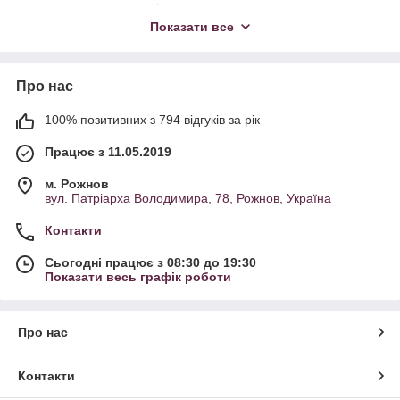
овочерізки різних форм та розмірів;
Показати все
овочечистки та рибочистки;
подрібнювачі овочів та стругалки для прикраси;
сталеві свердла для приготування овочевого фаршу;
Про нас
міцні металеві часникодавки.
100% позитивних з 794 відгуків за рік
Працює з 11.05.2019
Дана продукція має попит завдяки своїй низькій вартості та
зручності експлуатації. Вони суттєво скорочують час на
м. Рожнов
очищення та нарізку овочів і роблять процес приготування їжі
вул. Патріарха Володимира, 78, Рожнов, Україна
швидшим.
Контакти
Сьогодні працює з 08:30 до 19:30
Показати весь графік роботи
Про нас
Контакти