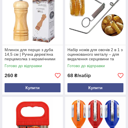
Млинок для перцю з дуба
Набір ножів для овочів 2 в 1 з
14,5 см | Ручна дерев’яна
оцинкованого металу – для
перцемолка з керамічними
видалення серцевини та
жорнами
спіральної нарізки (кабачок,
Готово до відправки
Готово до відправки
морква, картопля)
260
68
₴
₴/набір
Купити
Купити