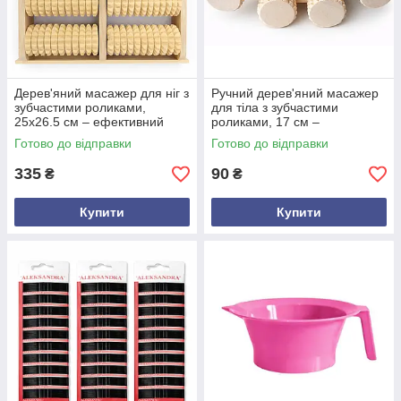
Дерев'яний масажер для ніг з
Ручний дерев'яний масажер
зубчастими роликами,
для тіла з зубчастими
25х26.5 см – ефективний
роликами, 17 см –
ручний масажер для
ефективний інструмент для
Готово до відправки
Готово до відправки
самомасажу стоп
самомасажу та покращення
кровообігу
335
90
₴
₴
Купити
Купити