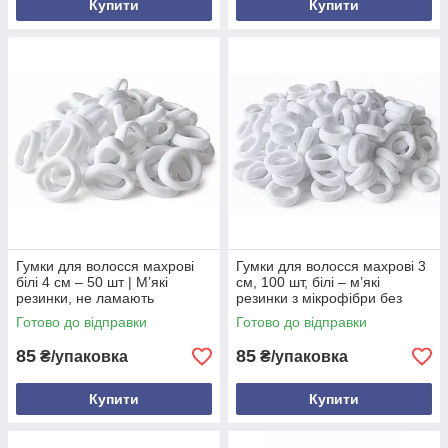
Купити
Купити
Гумки для волосся махрові
Гумки для волосся махрові 3
білі 4 см – 50 шт | М’які
см, 100 шт, білі – м’які
резинки, не ламають
резинки з мікрофібри без
волосся, безпечні
заломів для дівчат, жінок і
Готово до відправки
Готово до відправки
дітей
85
85
₴/упаковка
₴/упаковка
Купити
Купити