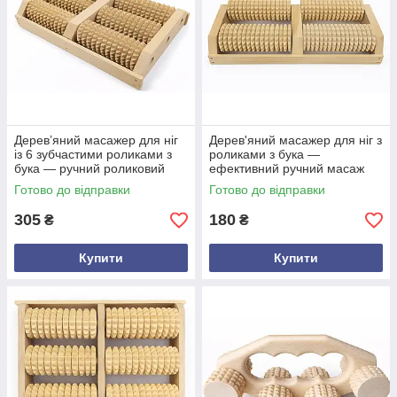
Дерев’яний масажер для ніг
Дерев'яний масажер для ніг з
із 6 зубчастими роликами з
роликами з бука —
бука — ручний роликовий
ефективний ручний масаж
масажер для стоп і пальців
стоп для покращення
Готово до відправки
Готово до відправки
ніг
кровообігу
305
180
₴
₴
Купити
Купити