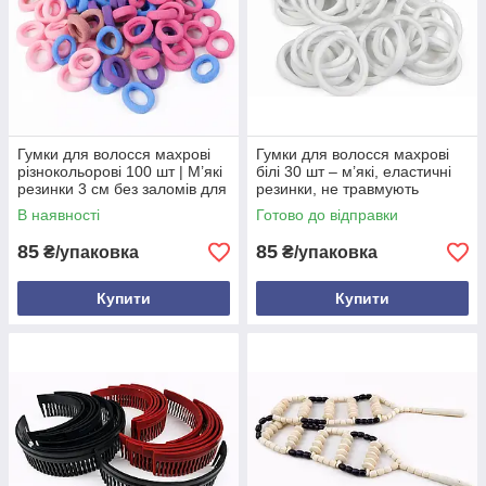
Гумки для волосся махрові
Гумки для волосся махрові
різнокольорові 100 шт | М’які
білі 30 шт – м’які, еластичні
резинки 3 см без заломів для
резинки, не травмують
дітей і дорослих
волосся, довговічні
В наявності
Готово до відправки
85
85
₴/упаковка
₴/упаковка
Купити
Купити