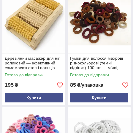
Дерев'яний масажер для ніг
Гумки для волосся махрові
роликовий — ефективний
різнокольорові (темні
самомасаж стоп і пальців
відтінки) 100 шт. — м’які,
еластичні, не травмують
Готово до відправки
Готово до відправки
волосся
195
85
₴
₴/упаковка
Купити
Купити