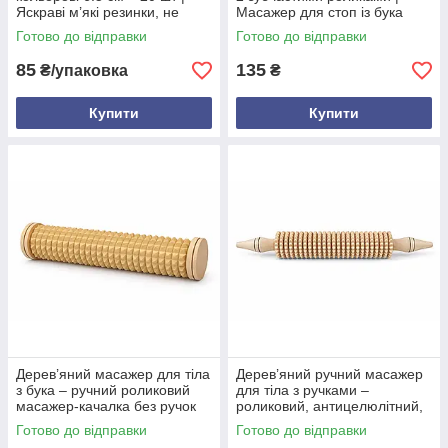
Яскраві м’які резинки, не
Масажер для стоп із бука
ламають волосся
Готово до відправки
Готово до відправки
85
135
₴/упаковка
₴
Купити
Купити
Дерев’яний масажер для тіла
Дерев’яний ручний масажер
з бука – ручний роликовий
для тіла з ручками –
масажер-качалка без ручок
роликовий, антицелюлітний,
39 см, натуральне дерево
Готово до відправки
Готово до відправки