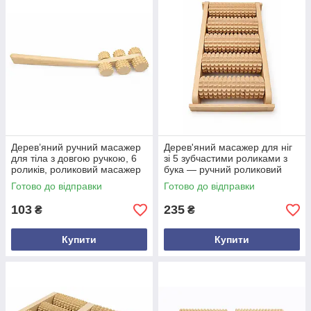
Дерев’яний ручний масажер
Дерев'яний масажер для ніг
для тіла з довгою ручкою, 6
зі 5 зубчастими роликами з
роликів, роликовий масажер
бука — ручний роликовий
для спини, шиї, рук і ніг, бук,
масажер стоп для зняття
Готово до відправки
Готово до відправки
ручне управління
втоми та оздоровлення
103
235
₴
₴
Купити
Купити