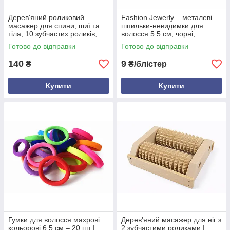
Дерев'яний роликовий
Fashion Jewerly – металеві
масажер для спини, шиї та
шпильки-невидимки для
тіла, 10 зубчастих роликів,
волосся 5.5 см, чорні,
бук — покращення
хвилясті з кульками, 10 шт у
Готово до відправки
Готово до відправки
кровообігу та зняття болю
блістері, надійна фіксація
140
9
₴
₴/блістер
Купити
Купити
Гумки для волосся махрові
Дерев'яний масажер для ніг з
кольорові 6.5 см – 20 шт |
2 зубчастими роликами |