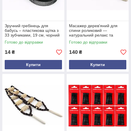
Зручний гребінець для
Масажер дерев'яний для
бабусь – пластикова щітка з
спини роликовий —
33 зубчиками, 19 см, чорний
натуральний релакс та
колір, легкий догляд і
покращення кровообігу
Готово до відправки
Готово до відправки
комфортне розчісування
14
140
₴
₴
Купити
Купити