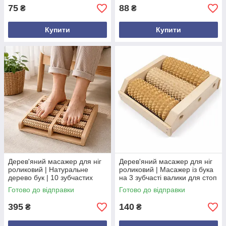
75
88
₴
₴
Купити
Купити
Дерев'яний масажер для ніг
Дерев'яний масажер для ніг
роликовий | Натуральне
роликовий | Масажер із бука
дерево бук | 10 зубчастих
на 3 зубчасті валики для стоп
валиків
Готово до відправки
Готово до відправки
395
140
₴
₴