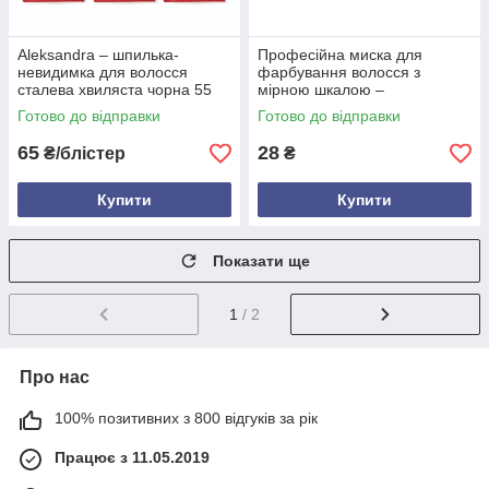
Aleksandra – шпилька-
Професійна миска для
невидимка для волосся
фарбування волосся з
сталева хвиляста чорна 55
мірною шкалою –
мм, 100 шт у блістері –
багаторазова пластикова
Готово до відправки
Готово до відправки
професійний аксесуар для
ємність для змішування
зачіски
фарби, кольору та окисник
65
28
₴/блістер
₴
Купити
Купити
Показати ще
1
/ 2
Про нас
100% позитивних з 800 відгуків за рік
Працює з 11.05.2019