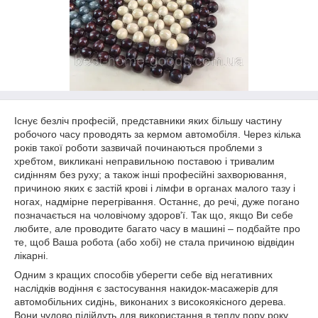
Існує безліч професій, представники яких більшу частину
робочого часу проводять за кермом автомобіля. Через кілька
років такої роботи зазвичай починаються проблеми з
хребтом, викликані неправильною поставою і тривалим
сидінням без руху; а також інші професійні захворювання,
причиною яких є застій крові і лімфи в органах малого тазу і
ногах, надмірне перегрівання. Останнє, до речі, дуже погано
позначається на чоловічому здоров'ї. Так що, якщо Ви себе
любите, але проводите багато часу в машині – подбайте про
те, щоб Ваша робота (або хобі) не стала причиною відвідин
лікарні.
Одним з кращих способів уберегти себе від негативних
наслідків водіння є застосування накидок-масажерів для
автомобільних сидінь, виконаних з високоякісного дерева.
Вони чудово підійдуть для використання в теплу пору року,