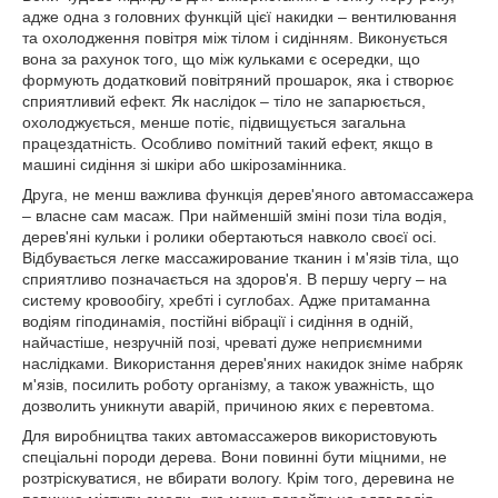
адже одна з головних функцій цієї накидки – вентилювання
та охолодження повітря між тілом і сидінням. Виконується
вона за рахунок того, що між кульками є осередки, що
формують додатковий повітряний прошарок, яка і створює
сприятливий ефект. Як наслідок – тіло не запарюється,
охолоджується, менше потіє, підвищується загальна
працездатність. Особливо помітний такий ефект, якщо в
машині сидіння зі шкіри або шкірозамінника.
Друга, не менш важлива функція дерев'яного автомассажера
– власне сам масаж. При найменшій зміні пози тіла водія,
дерев'яні кульки і ролики обертаються навколо своєї осі.
Відбувається легке массажирование тканин і м'язів тіла, що
сприятливо позначається на здоров'я. В першу чергу – на
систему кровообігу, хребті і суглобах. Адже притаманна
водіям гіподинамія, постійні вібрації і сидіння в одній,
найчастіше, незручній позі, чреваті дуже неприємними
наслідками. Використання дерев'яних накидок зніме набряк
м'язів, посилить роботу організму, а також уважність, що
дозволить уникнути аварій, причиною яких є перевтома.
Для виробництва таких автомассажеров використовують
спеціальні породи дерева. Вони повинні бути міцними, не
розтріскуватися, не вбирати вологу. Крім того, деревина не