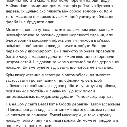
повинна містити смоли, яка може перейти на одяг водія.
Найчастіше намистини для масажерів роблять з букового
дерева. Їх щільно скріплюють між собою волосінню. Крім
того, масажер покривають лаком, щоб уникнути облізання
фарби і не бруднити одяг.
Можливо, спочатку, їзда з таким масажером здасться вам
некомфортною за рахунок деякої жорсткості сидіння, але
благотворний масажний ефект, зняття тяжкості в м'язах,
оніміння і набрякання швидко змусить забути Вас про
первісному дискомфорті. Ви з легкістю зможете проводити
багато часу в машині і долати чималі відстані не терплячи
незручностей. І, сідаючи за кермо автомобіля без дерев'яної
накидки, Ви вже будете відчувати, що чогось не вистачає.
Крім використання масажера в автомобілях, ви зможете
застосувати і до звичайних і до офісних крісел, щоб
забезпечити собі масаж під час роботи і уникнути проблем,
пов'язаних з постійним сидінням. До всіх плюсів
автомассажных накидок слід додати і їх невисоку вартість.
На нашому сайті Best Home Goods дерев'яні автомассажеры
. Призначені для сидінь із знімними підголовниками і легко
кріпляться за спинкою. Букові масажери , а також зручну
накидку такого типу на стільці і крісла Ви можете придбати в
нашому інтернет-магазині.