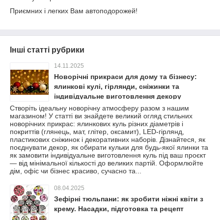
Приємних і легких Вам автоподорожей!
Інші статті рубрики
14.11.2025
Новорічні прикраси для дому та бізнесу:
ялинкові кулі, гірлянди, сніжинки та
індивідуальне виготовлення декору
Створіть ідеальну новорічну атмосферу разом з нашим
магазином! У статті ви знайдете великий огляд стильних
новорічних прикрас: ялинкових куль різних діаметрів і
покриттів (глянець, мат, глітер, оксамит), LED-гірлянд,
пластикових сніжинок і декоративних наборів. Дізнайтеся, як
поєднувати декор, як обирати кульки для будь-якої ялинки та
як замовити індивідуальне виготовлення куль під ваш проєкт
— від мінімальної кількості до великих партій. Оформлюйте
дім, офіс чи бізнес красиво, сучасно та...
08.04.2025
Зефірні тюльпани: як зробити ніжні квіти з
крему. Насадки, підготовка та рецепт