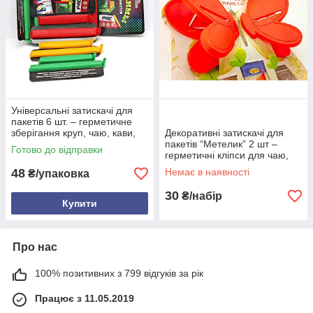
Універсальні затискачі для
пакетів 6 шт. – герметичне
зберігання круп, чаю, кави,
Декоративні затискачі для
корму, рідин – багаторазові
пакетів “Метелик” 2 шт –
Готово до відправки
кліпси-зажими
герметичні кліпси для чаю,
кави, круп, корму – кухонні
48
Немає в наявності
₴/упаковка
зажими із пластика
30
₴/набір
Купити
Про нас
100% позитивних з 799 відгуків за рік
Працює з 11.05.2019