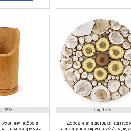
1316
1206
 кухонних наборів
Дерев’яна підставка під гаряч
| настільний тримач
двостороння кругла Ø22 см, ку