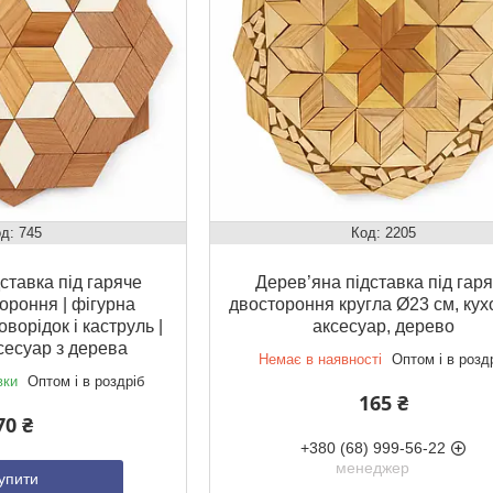
745
2205
ставка під гаряче
Дерев’яна підставка під гар
ороння | фігурна
двостороння кругла Ø23 см, ку
оворідок і каструль |
аксесуар, дерево
сесуар з дерева
Немає в наявності
Оптом і в розд
вки
Оптом і в роздріб
165 ₴
70 ₴
+380 (68) 999-56-22
менеджер
упити