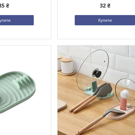
85 ₴
32 ₴
упити
Купити