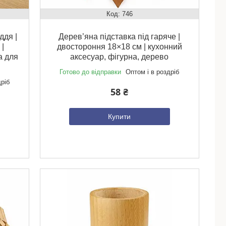
746
ддя |
Дерев’яна підставка під гаряче |
 |
двостороння 18×18 см | кухонний
а для
аксесуар, фігурна, дерево
Готово до відправки
Оптом і в роздріб
дріб
58 ₴
Купити