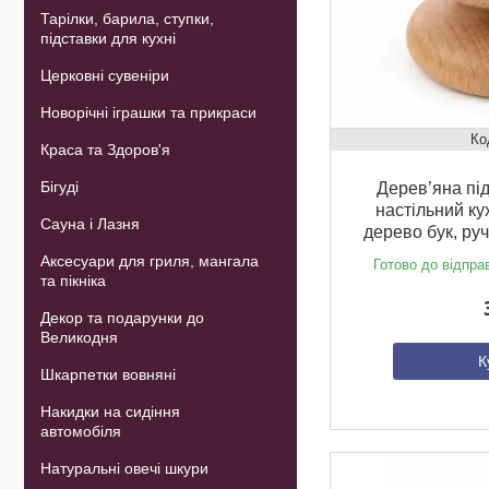
Тарілки, барила, ступки,
підставки для кухні
Церковні сувеніри
Новорічні іграшки та прикраси
Краса та Здоров'я
Бігуді
Дерев’яна під
настільний ку
Сауна і Лазня
дерево бук, ру
Аксесуари для гриля, мангала
Готово до відпра
та пікніка
Декор та подарунки до
Великодня
К
Шкарпетки вовняні
Накидки на сидіння
автомобіля
Натуральні овечі шкури