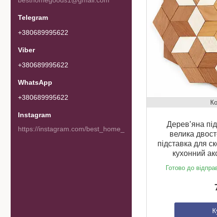
besthomegoods1@gmail.com
+380689995622
+380689995622
+380689995622
Instagram
Дерев’яна під
https://instagram.com/best_home_goods
велика двост
підставка для ск
кухонний ак
Готово до відпра
К