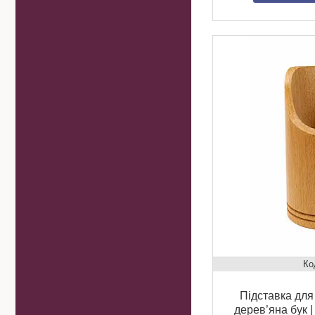
Підставка для
дерев’яна бук 