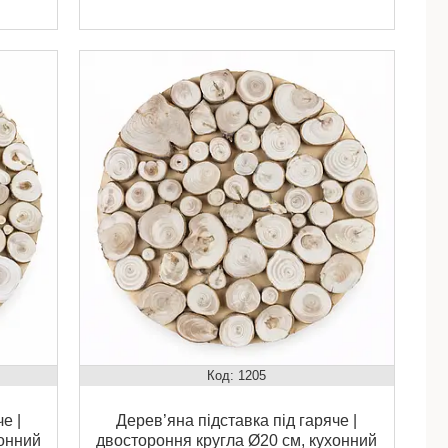
1205
е |
Дерев’яна підставка під гаряче |
хонний
двостороння кругла Ø20 см, кухонний