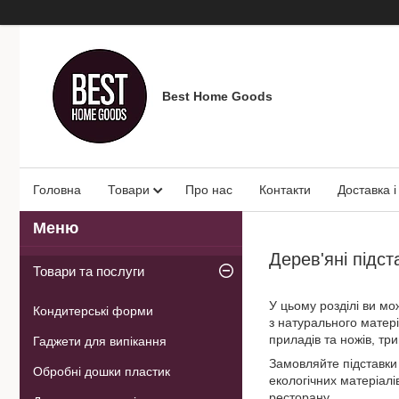
Best Home Goods
Головна
Товари
Про нас
Контакти
Доставка і
Дерев'яні підст
Товари та послуги
У цьому розділі ви мож
Кондитерські форми
з натурального матері
приладів та ножів, тр
Гаджети для випікання
Замовляйте підставки 
Обробні дошки пластик
екологічних матеріалі
ресторану.