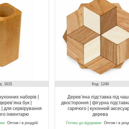
1615
1240
кухонних наборів |
Дерев’яна підставка під чаш
 дерев’яна бук |
двостороння | фігурна підставк
 | для сервірування
гарячого | кухонний аксесуар
ого інвентарю
дерева
вки
Оптом і в роздріб
Готово до відправки
Оптом і в роз