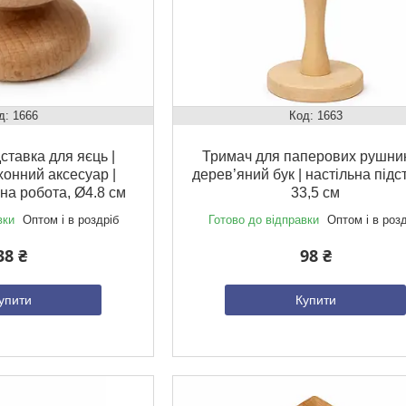
1666
1663
ставка для яєць |
Тримач для паперових рушник
хонний аксесуар |
дерев’яний бук | настільна підс
чна робота, Ø4.8 см
33,5 см
вки
Оптом і в роздріб
Готово до відправки
Оптом і в роз
38 ₴
98 ₴
упити
Купити