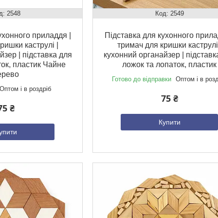
2548
2549
ухонного приладдя |
Підставка для кухонного прила
ришки каструлі |
тримач для кришки каструлі
йзер | підставка для
кухонний органайзер | підставк
ток, пластик Чайне
ложок та лопаток, пластик
ерево
Готово до відправки
Оптом і в роз
Оптом і в роздріб
75 ₴
75 ₴
Купити
упити