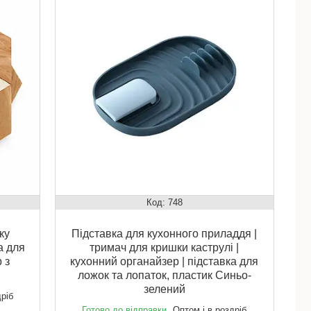
748
ку
Підставка для кухонного приладдя |
а для
тримач для кришки каструлі |
 з
кухонний органайзер | підставка для
ложок та лопаток, пластик Синьо-
зелений
дріб
Готово до відправки
Оптом і в роздріб