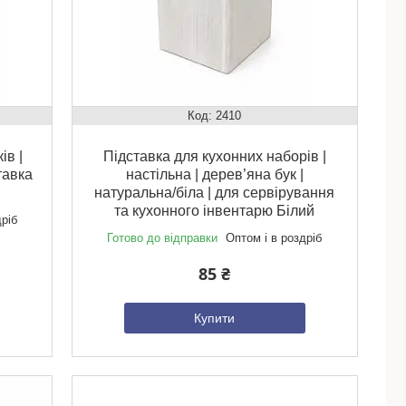
2410
ів |
Підставка для кухонних наборів |
тавка
настільна | дерев’яна бук |
натуральна/біла | для сервірування
та кухонного інвентарю Білий
дріб
Готово до відправки
Оптом і в роздріб
85 ₴
Купити