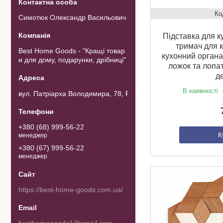
Симотюк Олександр Васильович
Підставка для к
тримач для к
Best Home Goods - "Кращі товар
кухонний органа
и для дому, подарунки, дрібниці"
ложок та лопа
д
В наявності
вул. Патріарха Володимира, 78, Рожнов, Україна
+380 (68) 999-56-22
К
менеджер
+380 (67) 999-56-22
менеджер
https://best-home-goods.com.ua/