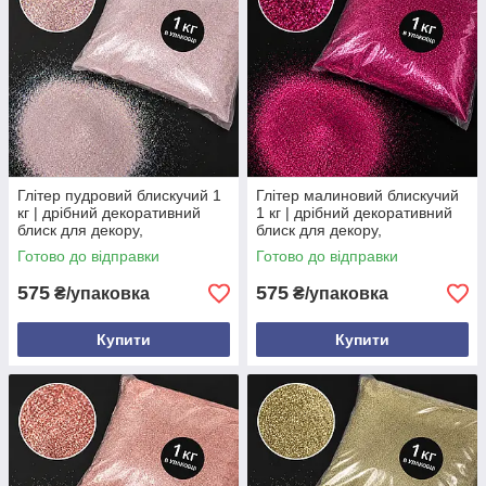
Глітер пудровий блискучий 1
Глітер малиновий блискучий
кг | дрібний декоративний
1 кг | дрібний декоративний
блиск для декору,
блиск для декору,
флористики та творчості
флористики та творчості
Готово до відправки
Готово до відправки
575
575
₴/упаковка
₴/упаковка
Купити
Купити