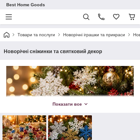
Best Home Goods
Товари та послуги
Новорічні іграшки та прикраси
Нов
Новорічні сніжинки та святковий декор
Показати все