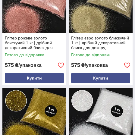
Глітер рожеве золото
Глітер євро золото блискучий
блискучий 1 кг | дрібний
1 кг | дрібний декоративний
декоративний блиск для
блиск для декору,
декору, флористики та
флористики та творчості
Готово до відправки
Готово до відправки
творчості
575
575
₴/упаковка
₴/упаковка
Купити
Купити