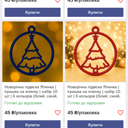
45
45
₴/упаковка
₴/упаковка
Купити
Купити
Новорічна підвіска Ялинка |
Новорічна підвіска Ялинка |
іграшка на ялинку | набір 10
іграшка на ялинку | набір 10
шт | 6 кольорів (білий, синій,
шт | 6 кольорів (білий, синій,
червоний, золотий,
червоний, золотий,
Готово до відправки
Готово до відправки
сріблястий, зелений) Синій
сріблястий, зелений)
Червоний
45
45
₴/упаковка
₴/упаковка
Купити
Купити