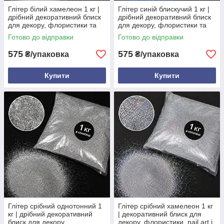
Глітер білий хамелеон 1 кг |
Глітер синій блискучий 1 кг |
дрібний декоративний блиск
дрібний декоративний блиск
для декору, флористики та
для декору, флористики та
творчості
творчості
Готово до відправки
Готово до відправки
575
575
₴/упаковка
₴/упаковка
Купити
Купити
Глітер срібний однотонний 1
Глітер срібний хамелеон 1 кг
кг | дрібний декоративний
| декоративний блиск для
блиск для декору,
декору, флористики, nail art і