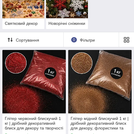
Святковий декор
Новорічні сніжинки
Сортування
0
Фільтри
Створіть особливу атмосферу зимових свят разом із нашою
колекцією новорічних сніжинок та святкового декору. У
категорії представлені декоративні сніжинки для ялинки,
різнобарвні прикраси з глітером, підвіски, декоративні
елементи та інші аксесуари для оформлення дому, офісу,
вітрин і новорічних композицій.
Наш декор допоможе легко створити затишну та святкову
атмосферу, додати блиску ялинці та зробити інтер’єр по-
справжньому казковим. Великий вибір кольорів, форм і стилів
дозволить підібрати прикраси для класичного, сучасного або
тематичного новорічного оформлення.
Глітер червоний блискучий 1
Глітер мідний блискучий 1 кг |
кг | дрібний декоративний
дрібний декоративний блиск
блиск для декору та творчості
для декору, флористики та
творчості