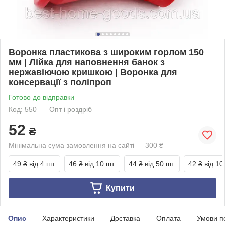
Воронка пластикова з широким горлом 150
мм | Лійка для наповнення банок з
нержавіючою кришкою | Воронка для
консервації з поліпроп
Готово до відправки
Код: 550
Опт і роздріб
52
₴
Мінімальна сума замовлення на сайті — 300 ₴
49 ₴
від 4 шт.
46 ₴
від 10 шт.
44 ₴
від 50 шт.
42 ₴
від 10
Купити
Опис
Характеристики
Доставка
Оплата
Умови п