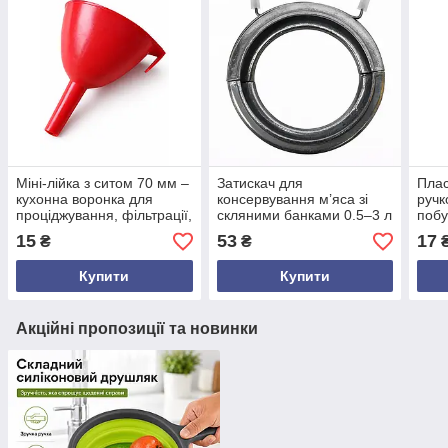
Міні-лійка з ситом 70 мм –
Затискач для
Плас
кухонна воронка для
консервування м’яса зі
ручк
проціджування, фільтрації,
скляними банками 0.5–3 л
побу
настоювання дистилятів
– алюмінієвий фіксатор
пере
15
53
17
₴
₴
кришок для домашньої
унів
стерилізації
госп
Купити
Купити
Акційні пропозиції та новинки