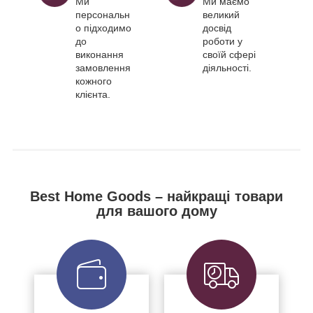
Ми
Ми маємо
персональн
великий
о підходимо
досвід
до
роботи у
виконання
своїй сфері
замовлення
діяльності.
кожного
клієнта.
Best Home Goods – найкращі товари
для вашого дому