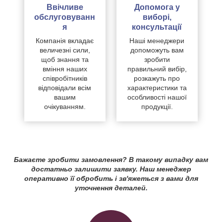
Ввічливе
Допомога у
обслуговуванн
виборі,
я
консультації
Компанія вкладає
Наші менеджери
величезні сили,
допоможуть вам
щоб знання та
зробити
вміння наших
правильний вибір,
співробітників
розкажуть про
відповідали всім
характеристики та
вашим
особливості нашої
очікуванням.
продукції.
Бажаєте зробити замовлення? В такому випадку вам
достатньо залишити заявку. Наш менеджер
оперативно її обробить і зв'яжеться з вами для
уточнення деталей.