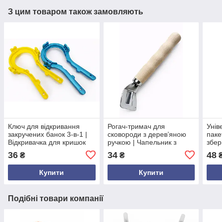
З цим товаром також замовляють
Ключ для відкривання
Рогач-тримач для
Унів
закручених банок 3-в-1 |
сковороди з дерев’яною
паке
Відкривачка для кришок
ручкою | Чапельник з
збер
різних діаметрів |
металу 18,5 см | Знімна
кави
36
34
48
₴
₴
₴
Універсальний кухонний
ручка для гарячих
бага
інструмент з ПП пла
сковорідок та сотейників
заж
Купити
Купити
Подібні товари компанії