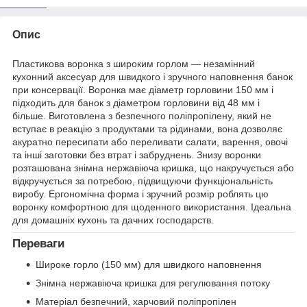
Опис
Пластикова воронка з широким горлом — незамінний
кухонний аксесуар для швидкого і зручного наповнення банок
при консервації. Воронка має діаметр горловини 150 мм і
підходить для банок з діаметром горловини від 48 мм і
більше. Виготовлена з безпечного поліпропілену, який не
вступає в реакцію з продуктами та рідинами, вона дозволяє
акуратно пересипати або переливати салати, варення, овочі
та інші заготовки без втрат і забруднень. Знизу воронки
розташована знімна нержавіюча кришка, що накручується або
відкручується за потребою, підвищуючи функціональність
виробу. Ергономічна форма і зручний розмір роблять цю
воронку комфортною для щоденного використання. Ідеальна
для домашніх кухонь та дачних господарств.
Переваги
Широке горло (150 мм) для швидкого наповнення
Знімна нержавіюча кришка для регулювання потоку
Матеріал безпечний, харчовий поліпропілен