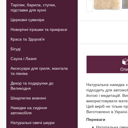
Тарілки, барила, ступки,
підставки для кухні
Церковні сувеніри
Новорічні іграшки та прикраси
Краса та Здоров'я
Бігуді
Сауна і Лазня
Аксесуари для гриля, мангала
Опи
та пікніка
Декор та подарунки до
Натуральна накидка з
Великодня
підходить для автомоб
йогою і медитацій. Ви
Шкарпетки вовняні
використовувати матер
Цей виріб не тільки п
Накидки на сидіння
Виготовлено в Україні
автомобіля
Переваги
Натуральні овечі шкури
Натуральна овеча