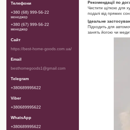
Рекомендації по дог
Чистити щіткою для ху
+380 (68) 999-56-22
подалі від прямих со
менеджер
Ідеальне застосува
+380 (67) 999-56-22
Підходить для автомоб
менеджер
занять йогою чи медит
https://best-home-goods.com.ua/
besthomegoods1@gmail.com
+380689995622
+380689995622
+380689995622