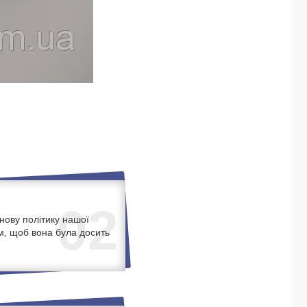
02
нову політику нашої
м, щоб вона була досить
.