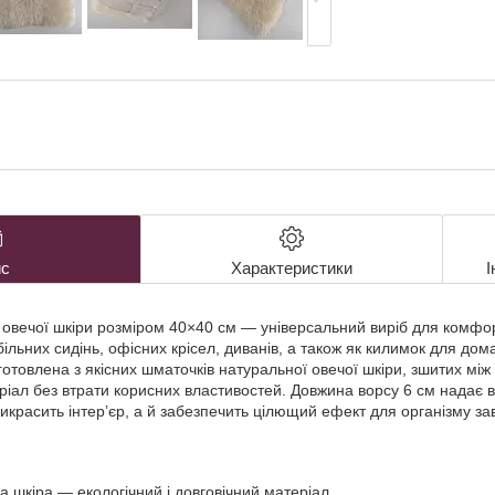
с
Характеристики
І
 овечої шкіри розміром 40×40 см — універсальний виріб для комфор
ільних сидінь, офісних крісел, диванів, а також як килимок для дом
готовлена з якісних шматочків натуральної овечої шкіри, зшитих м
іал без втрати корисних властивостей. Довжина ворсу 6 см надає ви
рикрасить інтер’єр, а й забезпечить цілющий ефект для організму з
.
 шкіра — екологічний і довговічний матеріал