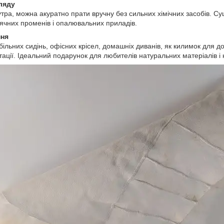
ляду
тра, можна акуратно прати вручну без сильних хімічних засобів. Су
нячних променів і опалювальних приладів.
ння
ільних сидінь, офісних крісел, домашніх диванів, як килимок для д
ації. Ідеальний подарунок для любителів натуральних матеріалів і