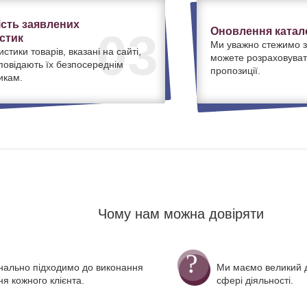
ість заявлених
Оновлення катало
03
стик
Ми уважно стежимо з
истики товарів, вказані на сайті,
можете розраховуват
дповідають їх безпосереднім
пропозиції.
икам.
Чому нам можна довіряти
нально підходимо до виконання
Ми маємо великий д
я кожного клієнта.
сфері діяльності.