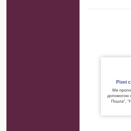
Різні
Ми пропон
допомогою о
Пошта", "