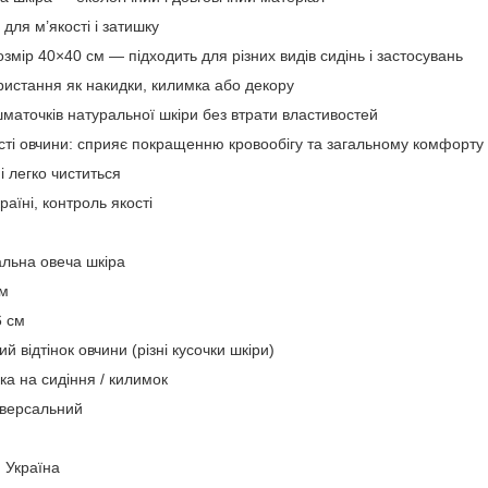
 для м’якості і затишку
змір 40×40 см — підходить для різних видів сидінь і застосувань
ристання як накидки, килимка або декору
шматочків натуральної шкіри без втрати властивостей
сті овчини: сприяє покращенню кровообігу та загальному комфорту
і легко чиститься
раїні, контроль якості
альна овеча шкіра
см
6 см
й відтінок овчини (різні кусочки шкіри)
ка на сидіння / килимок
іверсальний
 Україна