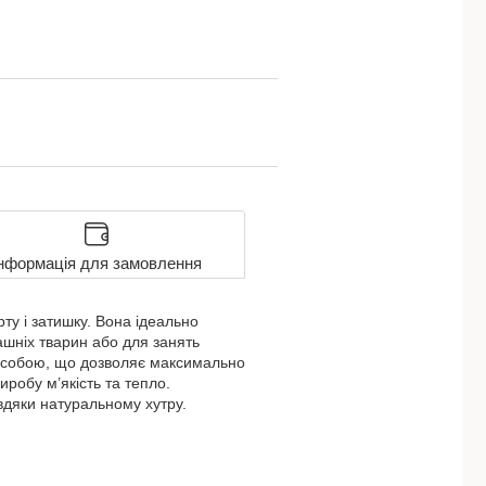
нформація для замовлення
ту і затишку. Вона ідеально
ашніх тварин або для занять
іж собою, що дозволяє максимально
робу м’якість та тепло.
авдяки натуральному хутру.