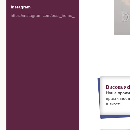
Instagram
https://instagram.com/best_home_goods
Висока як
Наша продук
практичності
її якості.