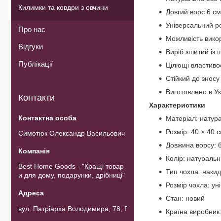
Килимки та ковдри з овчини
Довгий ворс 6 см
Універсальний ро
Про нас
Можливість вико
Відгуки
Виріб зшитий із 
Публікації
Цілющі властиво
Стійкий до зносу 
Виготовлено в Ук
Контакти
Характеристики
Матеріал: натур
Розмір: 40 × 40 
Симотюк Олександр Васильович
Довжина ворсу: 
Колір: натуральни
Best Home Goods - "Кращі товар
Тип чохла: накид
и для дому, подарунки, дрібниці"
Розмір чохла: ун
Стан: новий
вул. Патріарха Володимира, 78, Рожнов, Україна
Країна виробник: