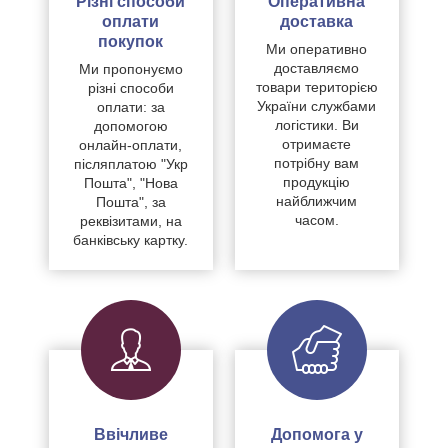
Різні способи
Оперативна
оплати
доставка
покупок
Ми оперативно
доставляємо
Ми пропонуємо
товари територією
різні способи
України службами
оплати: за
логістики. Ви
допомогою
отримаєте
онлайн-оплати,
потрібну вам
післяплатою "Укр
продукцію
Пошта", "Нова
найближчим
Пошта", за
часом.
реквізитами, на
банківську картку.
Ввічливе
Допомога у