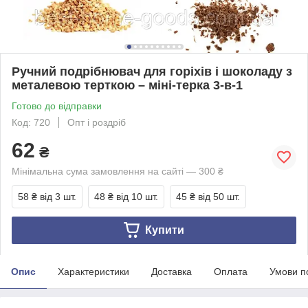
Ручний подрібнювач для горіхів і шоколаду з
металевою терткою – міні-терка 3-в-1
Готово до відправки
Код: 720
Опт і роздріб
62
₴
Мінімальна сума замовлення на сайті — 300 ₴
58 ₴
від 3 шт.
48 ₴
від 10 шт.
45 ₴
від 50 шт.
Купити
Опис
Характеристики
Доставка
Оплата
Умови п