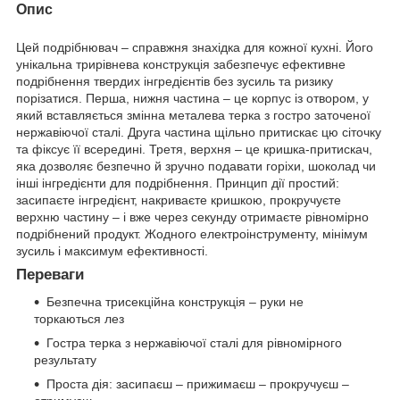
Опис
Цей подрібнювач – справжня знахідка для кожної кухні. Його
унікальна трирівнева конструкція забезпечує ефективне
подрібнення твердих інгредієнтів без зусиль та ризику
порізатися. Перша, нижня частина – це корпус із отвором, у
який вставляється змінна металева терка з гостро заточеної
нержавіючої сталі. Друга частина щільно притискає цю сіточку
та фіксує її всередині. Третя, верхня – це кришка-притискач,
яка дозволяє безпечно й зручно подавати горіхи, шоколад чи
інші інгредієнти для подрібнення. Принцип дії простий:
засипаєте інгредієнт, накриваєте кришкою, прокручуєте
верхню частину – і вже через секунду отримаєте рівномірно
подрібнений продукт. Жодного електроінструменту, мінімум
зусиль і максимум ефективності.
Переваги
Безпечна трисекційна конструкція – руки не
торкаються лез
Гостра терка з нержавіючої сталі для рівномірного
результату
Проста дія: засипаєш – прижимаєш – прокручуєш –