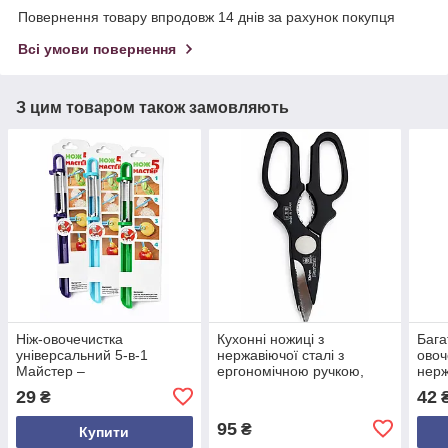
Повернення товару впродовж 14 днів за рахунок покупця
Всі умови повернення
З цим товаром також замовляють
Ніж-овочечистка
Кухонні ножиці з
Бага
універсальний 5-в-1
нержавіючої сталі з
овоч
Майстер –
ергономічною ручкою,
нерж
багатофункціональний
різні кольори, довжина 21
для 
29
42
₴
кухонний інструмент для
см
фрук
овочів і фруктів
морк
95
₴
Купити