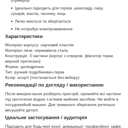
отримуєш
Ідеально підходить для горіхів, шоколаду, сиру,
сухарів, масла, часнику, яєць
Легко миється та зберігається
Не потребує електроживлення
Характеристики
Матеріал корпусу: харчовий пластик
Матеріал леза: нержавіюча сталь
Конструкція: 3 частини (корпус з отвором, фіксатор терки,
верхній притискач)
Форма: циліндрична
Тип: ручний подрібнювач-терка
Колір: асорті (постачається без вибору)
Рекомендації по догляду / використанню
Після використання розберіть пристрій, промийте всі частини
під проточною водою з м’яким мийним засобом. Не мийте в
посудомийній машині. Для тривалого зберігання ретельно
висушуйте деталі.
Ідеальне застосування / аудиторія
Підходить для будь-якої кухні: домашньої, професійної, кафе,