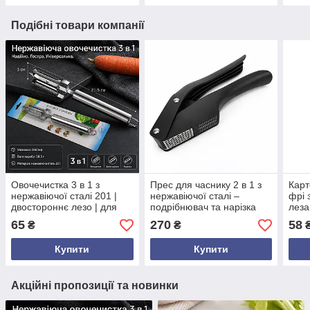
Подібні товари компанії
Овочечистка 3 в 1 з
Прес для часнику 2 в 1 з
Карт
нержавіючої сталі 201 |
нержавіючої сталі –
фрі 
двостороннє лезо | для
подрібнювач та нарізка
леза
овочів і фруктів | 21,5 см
скибочками, ручний
карт
65
270
58
₴
₴
кухонний гаджет
Купити
Купити
Акційні пропозиції та новинки