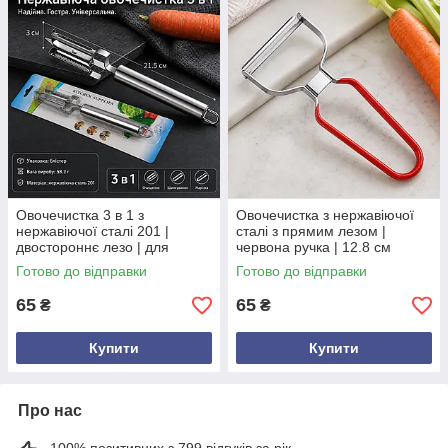
Овочечистка 3 в 1 з
Овочечистка з нержавіючої
нержавіючої сталі 201 |
сталі з прямим лезом |
двостороннє лезо | для
червона ручка | 12.8 см
овочів і фруктів | 21,5 см
Готово до відправки
Готово до відправки
65
65
₴
₴
Купити
Купити
Про нас