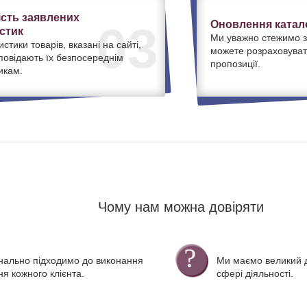
ість заявлених
Оновлення катало
03
стик
Ми уважно стежимо з
истики товарів, вказані на сайті,
можете розраховуват
дповідають їх безпосереднім
пропозиції.
икам.
Чому нам можна довіряти
нально підходимо до виконання
Ми маємо великий д
я кожного клієнта.
сфері діяльності.