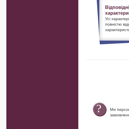
Відповідн
характери
Усі характер
повністю ві
характерист
Ми персо
замовленн