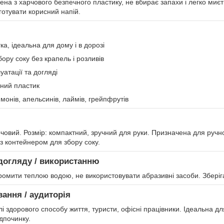
на з харчового безпечного пластику, не вбирає запахи і легко миє
готувати корисний напій.
ка, ідеальна для дому і в дорозі
ору соку без крапель і розливів
уатації та догляді
ний пластик
монів, апельсинів, лаймів, грейпфрутів
човий. Розмір: компактний, зручний для руки. Призначена для ручно
, з контейнером для збору соку.
догляду / використанню
омити теплою водою, не використовувати абразивні засоби. Зберіга
вання / аудиторія
елі здорового способу життя, туристи, офісні працівники. Ідеальна д
ідпочинку.