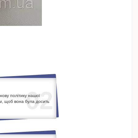
02
нову політику нашої
м, щоб вона була досить
.