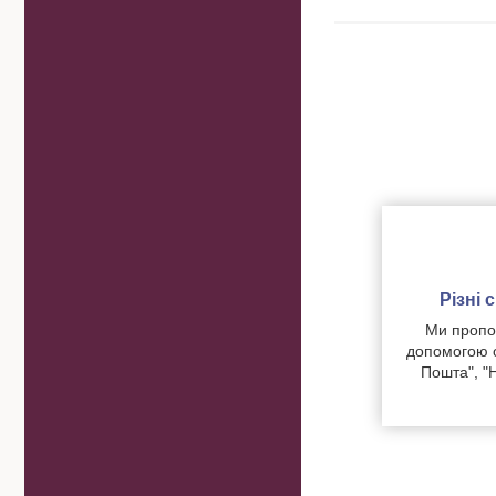
Різні
Ми пропон
допомогою о
Пошта", "