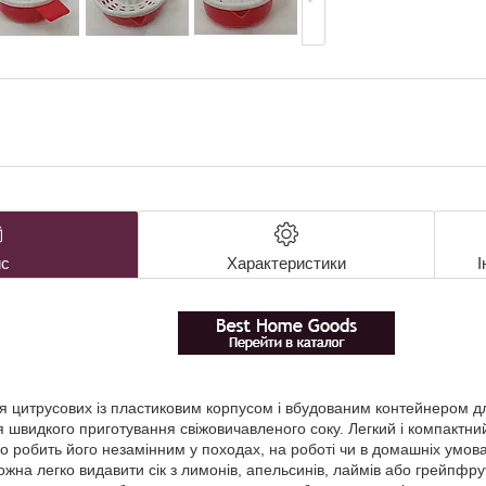
с
Характеристики
І
я цитрусових із пластиковим корпусом і вбудованим контейнером д
 швидкого приготування свіжовичавленого соку. Легкий і компактний
о робить його незамінним у походах, на роботі чи в домашніх умовах
жна легко видавити сік з лимонів, апельсинів, лаймів або грейпфрут