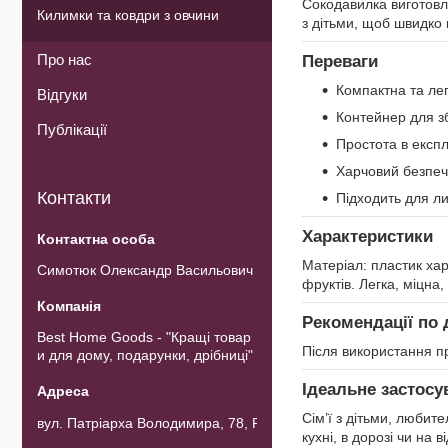
Сокодавилка виготовле
Килимки та ковдри з овчини
з дітьми, щоб швидко 
Про нас
Переваги
Компактна та лег
Відгуки
Контейнер для зб
Публікації
Простота в експл
Харчовий безпеч
Контакти
Підходить для ли
Характеристики
Матеріал: пластик хар
Симотюк Олександр Васильович
фруктів. Легка, міцна
Рекомендації по 
Best Home Goods - "Кращі товар
Після використання пр
и для дому, подарунки, дрібниці"
Ідеальне застосу
Сім’ї з дітьми, любит
вул. Патріарха Володимира, 78, Рожнов, Україна
кухні, в дорозі чи на в