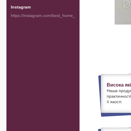
Instagram
https://instagram.com/best_home_goods
Висока як
Наша продук
практичності
її якості.