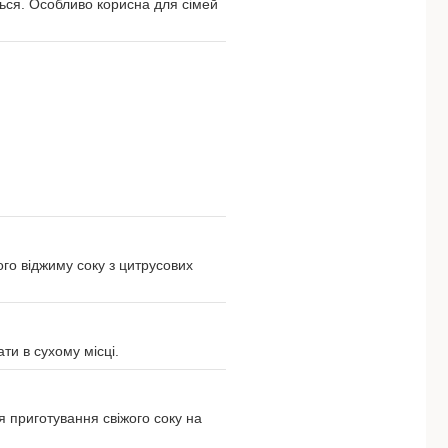
ться. Особливо корисна для сімей
го віджиму соку з цитрусових
ти в сухому місці.
ля приготування свіжого соку на