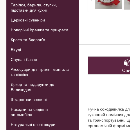
Тарілки, барила, ступки,
підставки для кухні
Церковні сувеніри
Новорічні іграшки та прикраси
Краса та Здоров'я
Бігуді
Сауна і Лазня
Аксесуари для гриля, мангала
Опи
та пікніка
Декор та подарунки до
Великодня
Шкарпетки вовняні
Ручна сокодавилка дл
Накидки на сидіння
автомобіля
кухонний помічник для
та транспортуванні, щ
Натуральні овечі шкури
ергономічній формі мо