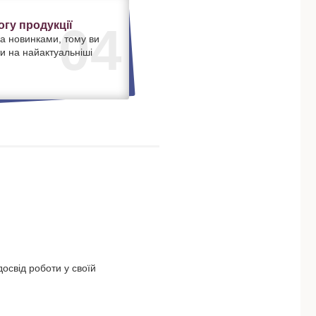
гу продукції
04
а новинками, тому ви
и на найактуальніші
освід роботи у своїй