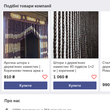
Подібні товари компанії
Арочна штора з
Штори з дерев’яних
Стил
дерев’яних намистин |
намистин 40 підвісок 1×2
дере
Коричнево-темна арка з
м | коричневі |
Рома
бежевими та білими
декоративна штора на
підв
910
1 060
₴
₴
намистинами | 100×200
дверний отвір
дере
см | декоративна фіранка
990
Купити
Купити
Про нас