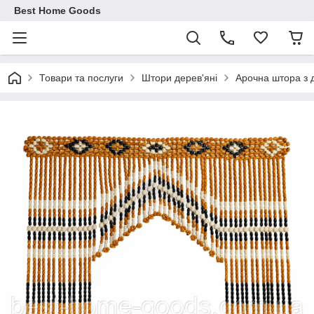
Best Home Goods
Товари та послуги
Штори дерев'яні
Арочна штора з 