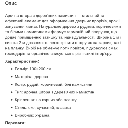
Опис
Арочна штора з дерев’яних намистин — стильний та
ефектний елемент для оформлення дверних прорізів, арок і
зонування кімнат. Натуральне дерево з рудими, коричневими
та білими намистинами формує гармонійний візерунок, що
додає приміщенню затишку та індивідуальності. Ширина 1 м і
висота 2 м дозволяють легко кріпити штору як на карниз, так і
на планку. Виріб не обмежує потік повітря, підкреслює смак
господарів та органічно вписується в різні стилі інтер’єру.
Характеристики:
Розмір: 100×200 см
Матеріал: дерево
Колір: рудий, коричневий, білі намистини
Тип: арочна штора з дерев’яних намистин
Кріплення: на карниз або планку
Стиль: еко, сучасний, класика
Виробник: Україна
Переваги: