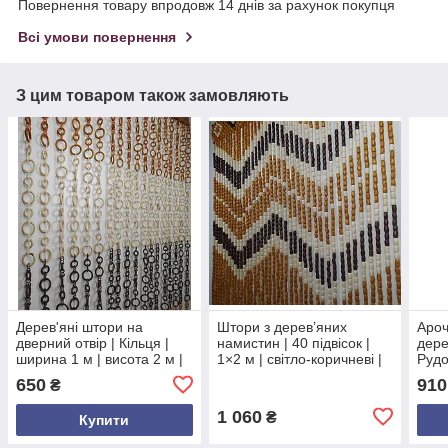
Повернення товару впродовж 14 днів за рахунок покупця
Всі умови повернення
З цим товаром також замовляють
Дерев'яні штори на
Штори з дерев’яних
Ароч
дверний отвір | Кільця |
намистин | 40 підвісок |
дере
ширина 1 м | висота 2 м |
1×2 м | світло-коричневі |
Рудо
круглі кільця
на нитках | для дверного
100×
650
910
₴
різнокольорові
отвору
дере
1 060
₴
Купити