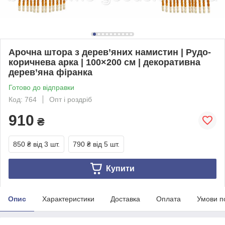
Арочна штора з дерев’яних намистин | Рудо-
коричнева арка | 100×200 см | декоративна
дерев’яна фіранка
Готово до відправки
Код: 764
Опт і роздріб
910
₴
850 ₴
від 3 шт.
790 ₴
від 5 шт.
Купити
Опис
Характеристики
Доставка
Оплата
Умови п