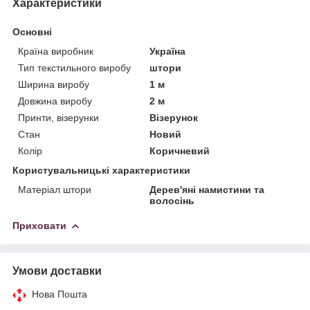
Характеристики
Основні
Країна виробник
Україна
Тип текстильного виробу
штори
Ширина виробу
1 м
Довжина виробу
2 м
Принти, візерунки
Візерунок
Стан
Новий
Колір
Коричневий
Користувальницькі характеристики
Матеріал штори
Дерев'яні намистини та
волосінь
Приховати
Умови доставки
Нова Пошта