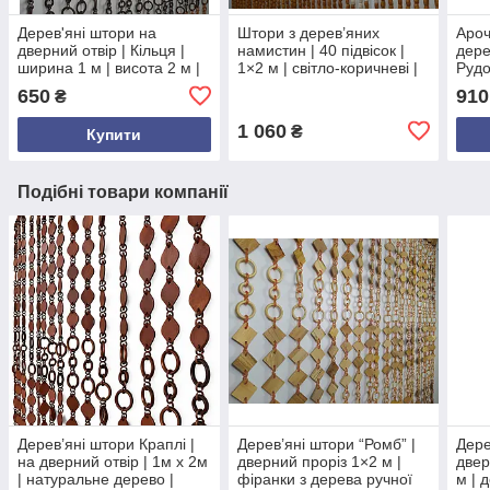
Дерев'яні штори на
Штори з дерев’яних
Ароч
дверний отвір | Кільця |
намистин | 40 підвісок |
дере
ширина 1 м | висота 2 м |
1×2 м | світло-коричневі |
Рудо
круглі кільця
на нитках | для дверного
100×
650
910
₴
різнокольорові
отвору
дере
1 060
₴
Купити
Подібні товари компанії
Дерев’яні штори Краплі |
Дерев’яні штори “Ромб” |
Дере
на дверний отвір | 1м х 2м
дверний проріз 1×2 м |
двер
| натуральне дерево |
фіранки з дерева ручної
м | 