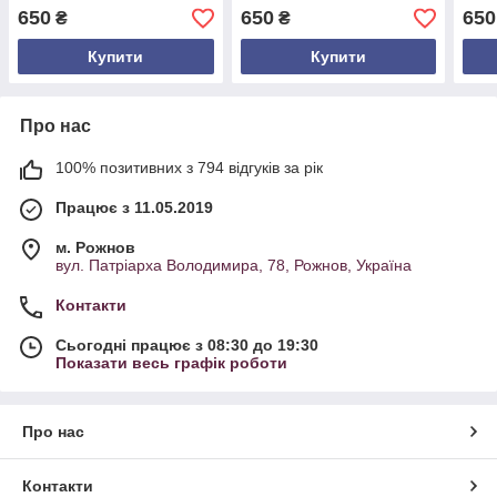
коричнево-темний колір |
роботи | натуральний
дере
650
650
650
₴
₴
Україна
колір
стил
Купити
Купити
Про нас
100% позитивних з 794 відгуків за рік
Працює з 11.05.2019
м. Рожнов
вул. Патріарха Володимира, 78, Рожнов, Україна
Контакти
Сьогодні працює з 08:30 до 19:30
Показати весь графік роботи
Про нас
Контакти