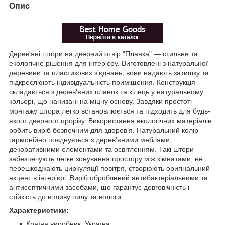
Опис
Дерев'яні штори на дверний отвір "Планка" — стильне та
екологічне рішення для інтер'єру. Виготовлені з натуральної
деревини та пластикових з'єднань, вони надають затишку та
підкреслюють індивідуальність приміщення. Конструкція
складається з дерев’яних планок та кілець у натуральному
кольорі, що нанизані на міцну основу. Завдяки простоті
монтажу штора легко встановлюється та підходить для будь-
якого дверного прорізу. Використання екологічних матеріалів
робить виріб безпечним для здоров’я. Натуральний колір
гармонійно поєднується з дерев’яними меблями,
декоративними елементами та освітленням. Такі штори
забезпечують легке зонування простору між кімнатами, не
перешкоджають циркуляції повітря, створюють оригінальний
акцент в інтер’єрі. Виріб оброблений антибактеріальними та
антисептичними засобами, що гарантує довговічність і
стійкість до впливу пилу та вологи.
Характеристики:
Країна виробник: Україна