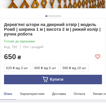
Дерев’яні штори на дверний отвір | модель
Ромб | ширина 1 м | висота 2 м | рижий колір |
ручна робота
Готово до відправки
Код: 792
Опт і роздріб
650
₴
620 ₴
від 3 шт.
600 ₴
від 5 шт.
580 ₴
від 10 шт.
Купити
Опис
Характеристики
Доставка
Оплата
Умови п