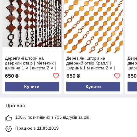
Дерев’яні штори на
Дерев’яні штори на
Дере
дверний отвір | Метелик |
дверний отвір Краплі |
двер
ширина 1 м | висота 2 м |
ширина 1 м висота 2 м |
шири
коричневий колір
штори з дерева та
деко
650
650
650
₴
₴
пластику рижого кольору
дере
Купити
Купити
Про нас
100% позитивних з 795 відгуків за рік
Працює з 11.05.2019