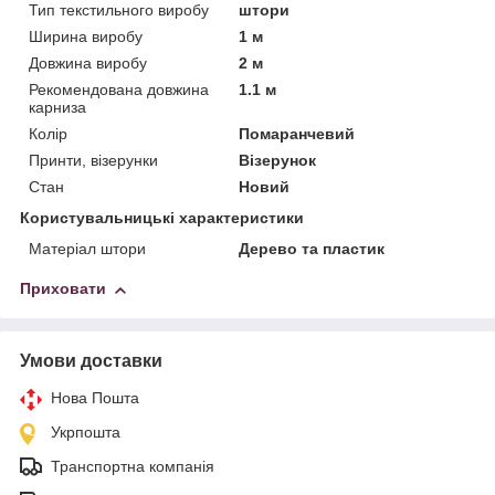
Тип текстильного виробу
штори
Ширина виробу
1 м
Довжина виробу
2 м
Рекомендована довжина
1.1 м
карниза
Колір
Помаранчевий
Принти, візерунки
Візерунок
Стан
Новий
Користувальницькі характеристики
Матеріал штори
Дерево та пластик
Приховати
Умови доставки
Нова Пошта
Укрпошта
Транспортна компанія