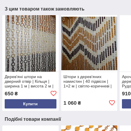
З цим товаром також замовляють
Дерев'яні штори на
Штори з дерев’яних
Ароч
дверний отвір | Кільця |
намистин | 40 підвісок |
дере
ширина 1 м | висота 2 м |
1×2 м | світло-коричневі |
Рудо
круглі кільця
на нитках | для дверного
100×
650
910
₴
різнокольорові
отвору
дере
1 060
₴
Купити
Подібні товари компанії