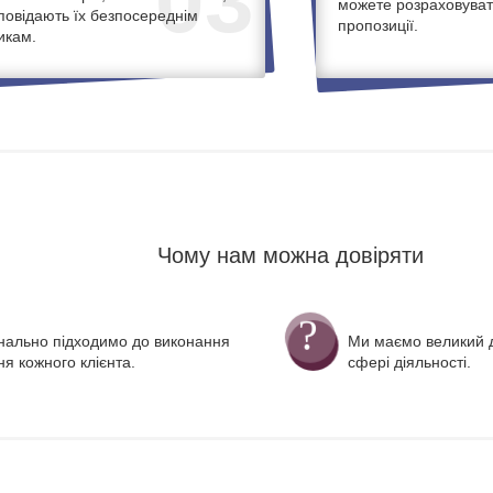
03
можете розраховуват
дповідають їх безпосереднім
пропозиції.
икам.
Чому нам можна довіряти
нально підходимо до виконання
Ми маємо великий д
я кожного клієнта.
сфері діяльності.