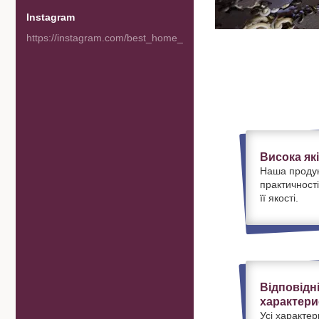
Instagram
https://instagram.com/best_home_goods
Висока як
Наша продук
практичності
її якості.
Відповідн
характери
Усі характер