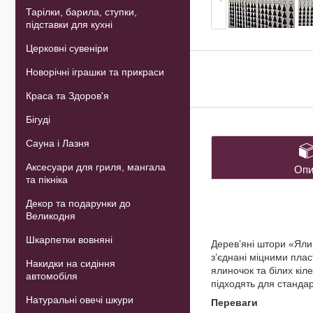
Тарілки, барила, ступки,
підставки для кухні
Церковні сувеніри
Новорічні іграшки та прикраси
Краса та Здоров'я
Бігуді
Сауна і Лазня
Аксесуари для гриля, мангала
Опи
та пікніка
Декор та подарунки до
Великодня
Шкарпетки вовняні
Дерев’яні штори «Яли
з’єднані міцними плас
Накидки на сидіння
ялиночок та білих кіл
автомобіля
підходять для станда
Натуральні овечі шкури
Переваги