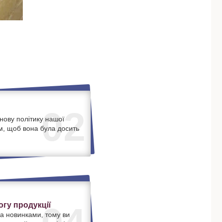
02
нову політику нашої
м, щоб вона була досить
.
гу продукції
а новинками, тому ви