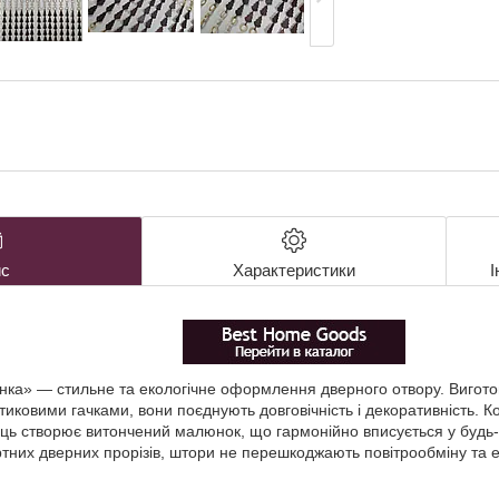
с
Характеристики
І
нка» — стильне та екологічне оформлення дверного отвору. Виготов
тиковими гачками, вони поєднують довговічність і декоративність. 
ець створює витончений малюнок, що гармонійно вписується у будь-я
ртних дверних прорізів, штори не перешкоджають повітрообміну та 