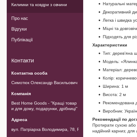
Натуральні матер
Килимки та ковдри з овчини
Декоративний ди
Про нас
Легка і швидка у
Міцні та довгові
Відгуки
Підходять для різ
Публікації
Характеристики
Тип: дерев’яна ш
Контакти
Модель: «Ялинк
Матеріал: дерево
Колір: коричнево
Симотюк Олександр Васильович
Ширина: 1 м
Висота: 2 м
Рекомендована д
Best Home Goods - "Кращі товар
и для дому, подарунки, дрібниці"
Виробник: Украї
Рекомендації по до
Протирати сухою або 
вул. Патріарха Володимира, 78, Рожнов, Україна
надійний карниз; для 