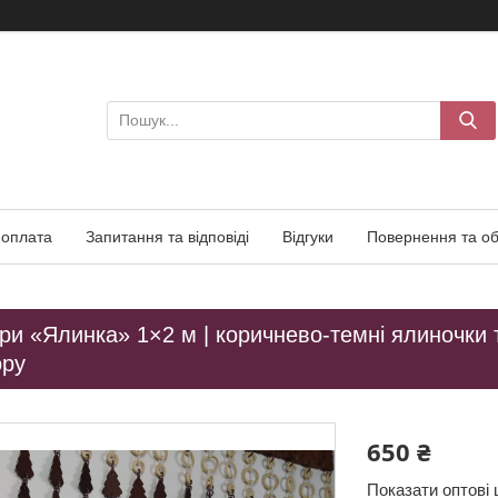
 оплата
Запитання та відповіді
Відгуки
Повернення та об
ри «Ялинка» 1×2 м | коричнево-темні ялиночки та
ору
650 ₴
Показати оптові 