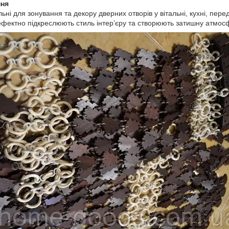
ння
ні для зонування та декору дверних отворів у вітальні, кухні, пере
, ефектно підкреслюють стиль інтер’єру та створюють затишну атмо