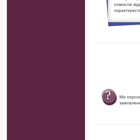
повністю ві
характерист
Ми персо
замовленн