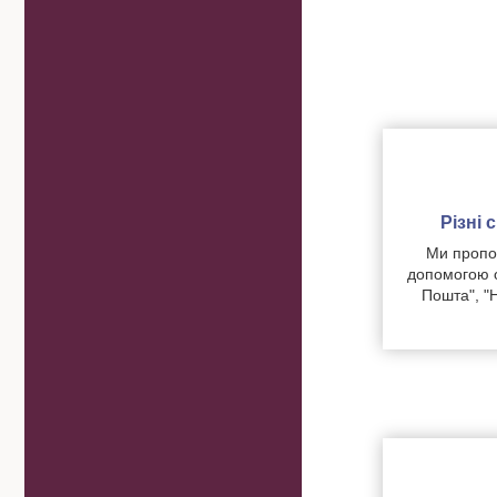
Різні
Ми пропон
допомогою о
Пошта", "