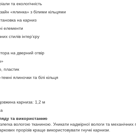
іали та екологічність
зайн «ялинка» з білими кільцями
становка на карниз
чні елементи
них стилів інтер’єру
тора на дверний отвір
а»
, пластик
-темні ялиночки та білі кільця
овжина карниза: 1,2 м
на
гляду та використанню
злегка вологою тканиною. Уникати надмірної вологи та механічних
аркових прорізів краще використовувати гнучкі карнизи.