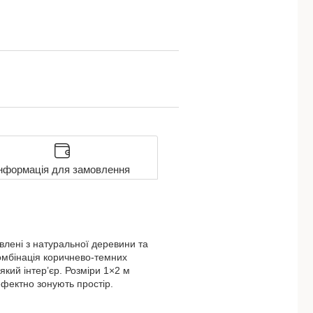
нформація для замовлення
лені з натуральної деревини та
Комбінація коричнево-темних
кий інтер’єр. Розміри 1×2 м
ефектно зонують простір.