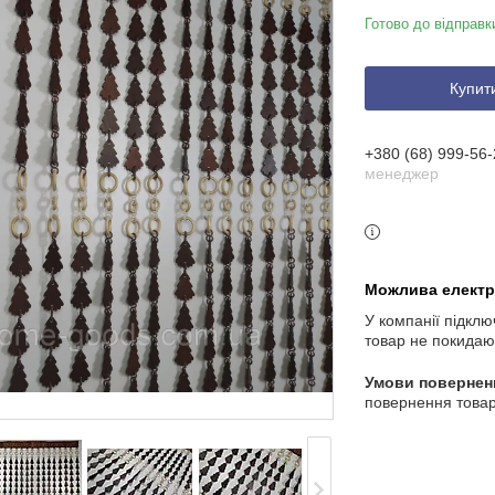
Готово до відправк
Купит
+380 (68) 999-56-
менеджер
У компанії підклю
товар не покидаю
повернення товар