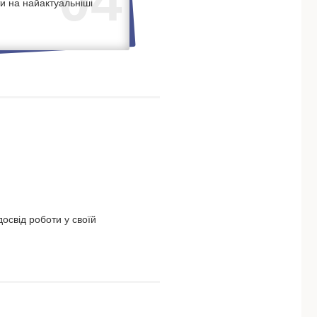
04
и на найактуальніші
освід роботи у своїй