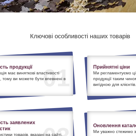
Ключові особливості наших товарів
ість продукції
Прийнятні ціни
01
ція має виняткові властивості
Ми регламентуємо ці
, тому ви можете бути впевнені в
продукції таким чино
вигідною для клієнтів
ість заявлених
Оновлення катало
стик
Ми уважно стежимо з
истики товарів, вказані на сайті,