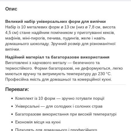
Опис
Великий набір універсальних форм для випічки
Набір із 10 металевих форм ø 13 см (низ ø 7,8 см, висота
4,5 см) стане надійним помічником у приготуванні кексів,
мафінів, міні‑пирогів, печива, пудингів, желе і навіть
домашнього шоколаду. Зручний розмір для різноманітної
випічки.
Надійний матеріал та багаторазове використання
Виготовлені з харчового металу — безпечного та
термостійкого. Форми багаторазові, не деформуються, легко
миються вручну та витримують температуру до 230 °C.
Професійна якість для домашньої та комерційної кухні.
Переваги:
Комплект із 10 форм — зручно готувати порції
Універсальні — для солодких і солоних страв
Багаторазове використання при високій температурі
Економія місця на кухні
Підходять для домашнього і професійного