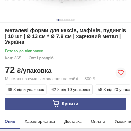
Металеві форми для кексів, мафінів, пудингів
| 10 шт | Ø 13 см * Ø 7.8 см | харчовий метал |
Україна
Готово до відправки
Код: 865
Опт і роздріб
72
₴/упаковка
Мінімальна сума замовлення на сайті — 300 ₴
68 ₴
від 5 упаковок
62 ₴
від 10 упаковок
58 ₴
від 20 упако
Купити
Опис
Характеристики
Доставка
Оплата
Умови п