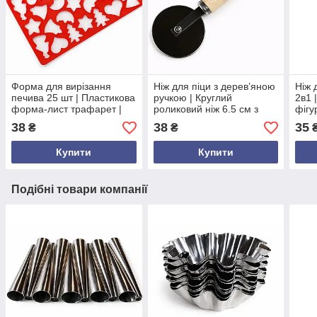
Форма для вирізання
Ніж для піци з дерев’яною
Ніж 
печива 25 шт | Пластикова
ручкою | Круглий
2в1 
форма-лист трафарет |
роликовий ніж 6.5 см з
фігу
Швидке приготування
нержавіючої сталі |
лезо
38
38
35
₴
₴
печива з малюнками |
Інструмент для нарізання
плас
Червона, 36×21,5 см
піци, Україна
Укра
Купити
Купити
Подібні товари компанії