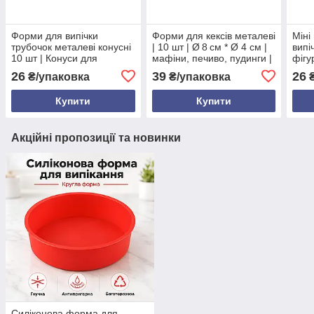
Форми для випічки
Форми для кексів металеві
Міні
трубочок металеві конусні
| 10 шт | Ø 8 см * Ø 4 см |
випіч
10 шт | Конуси для
мафіни, печиво, пудинги |
фігу
десертів, довжина 10 см |
харчовий метал με
Ø 3.
26
39
26
₴/упаковка
₴/упаковка
₴
Форми з металу для
захисним покриттям |
стал
трубочок | Україна
Україна
Купити
Купити
Акційні пропозиції та новинки
Силіконова форма для