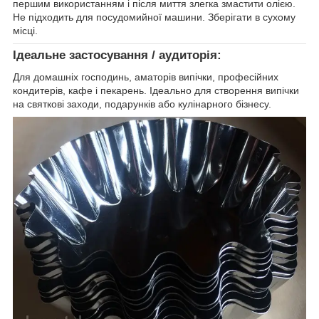
першим використанням і після миття злегка змастити олією.
Не підходить для посудомийної машини. Зберігати в сухому
місці.
Ідеальне застосування / аудиторія:
Для домашніх господинь, аматорів випічки, професійних
кондитерів, кафе і пекарень. Ідеально для створення випічки
на святкові заходи, подарунків або кулінарного бізнесу.