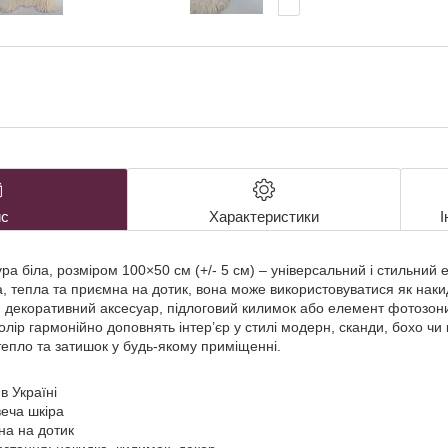
с
Характеристики
І
а біла, розміром 100×50 см (+/- 5 см) – універсальний і стильний 
ка, тепла та приємна на дотик, вона може використовуватися як накид
, декоративний аксесуар, підлоговий килимок або елемент фотозон
олір гармонійно доповнять інтер’єр у стилі модерн, сканди, бохо чи
тепло та затишок у будь-якому приміщенні.
в Україні
еча шкіра
на на дотик