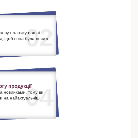
02
нову політику нашої
м, щоб вона була досить
.
гу продукції
04
а новинками, тому ви
и на найактуальніші