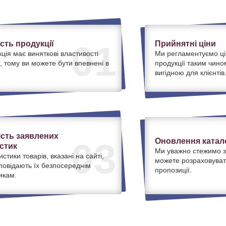
ість продукції
Прийнятні ціни
01
ція має виняткові властивості
Ми регламентуємо ці
, тому ви можете бути впевнені в
продукції таким чино
вигідною для клієнтів
ість заявлених
Оновлення катало
03
стик
Ми уважно стежимо з
истики товарів, вказані на сайті,
можете розраховуват
дповідають їх безпосереднім
пропозиції.
икам.