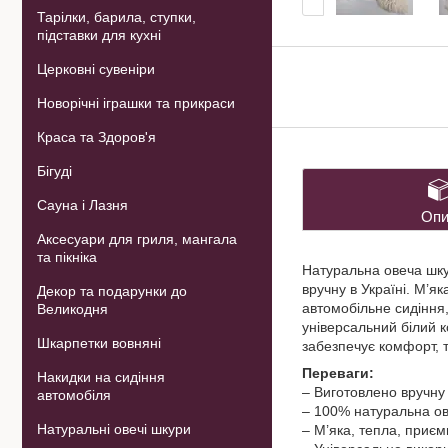
Тарілки, барила, ступки,
підставки для кухні
Церковні сувеніри
Новорічні іграшки та прикраси
Краса та Здоров'я
Бігуді
Сауна і Лазня
Опи
Аксесуари для гриля, мангала
та пікніка
Натуральна овеча шкур
вручну в Україні. М’я
Декор та подарунки до
автомобільне сидіння
Великодня
універсальний білий к
Шкарпетки вовняні
забезпечує комфорт, 
Переваги:
Накидки на сидіння
– Виготовлено вручну 
автомобіля
– 100% натуральна ов
Натуральні овечі шкури
– М’яка, тепла, приєм