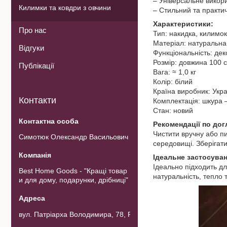
– Універсальне викор
Килимки та ковдри з овчини
– Стильний та практи
Характеристики:
Про нас
Тип: накидка, килимо
Матеріал: натуральна
Відгуки
Функціональність: дек
Розмір: довжина 100 с
Публікації
Вага: ≈ 1,0 кг
Колір: білий
Країна виробник: Укр
Контакти
Комплектація: шкура –
Стан: новий
Рекомендації по дог
Чистити вручну або п
Симотюк Олександр Васильович
середовищі. Зберігати
Ідеальне застосуван
Ідеально підходить для
Best Home Goods - "Кращі товар
натуральність, тепло 
и для дому, подарунки, дрібниці"
вул. Патріарха Володимира, 78, Рожнов, Україна