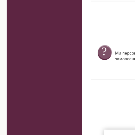
Ми персо
замовленн