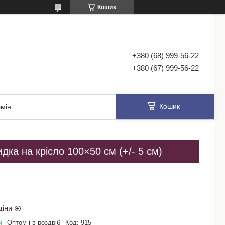
Кошик
+380 (68) 999-56-22
+380 (67) 999-56-22
Кошик
мін
идка на крісло 100×50 см (+/- 5 см)
ціни
и
Оптом і в роздріб
Код:
915