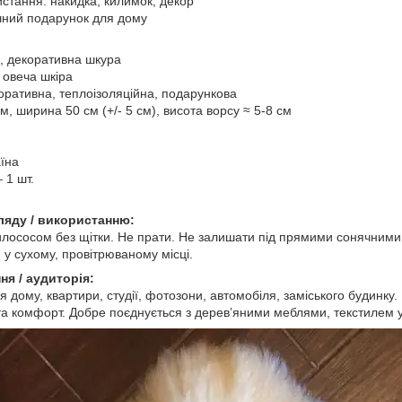
истання: накидка, килимок, декор
чний подарунок для дому
к, декоративна шкура
 овеча шкіра
оративна, теплоізоляційна, подарункова
м, ширина 50 см (+/- 5 см), висота ворсу ≈ 5-8 см
аїна
 1 шт.
ляду / використанню:
илососом без щітки. Не прати. Не залишати під прямими сонячним
 у сухому, провітрюваному місці.
ня / аудиторія:
 дому, квартири, студії, фотозони, автомобіля, заміського будинку. 
та комфорт. Добре поєднується з дерев’яними меблями, текстилем у