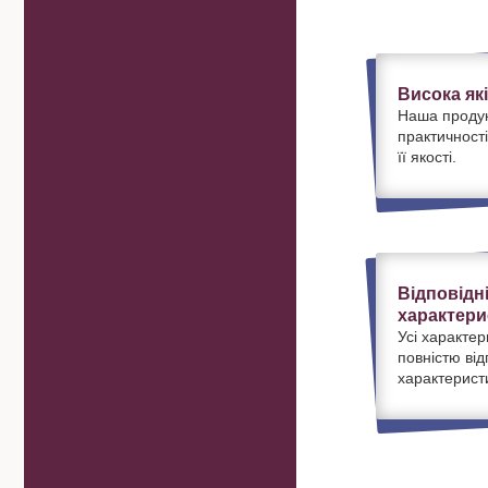
Висока як
Наша продук
практичності
її якості.
Відповідн
характери
Усі характер
повністю ві
характерист