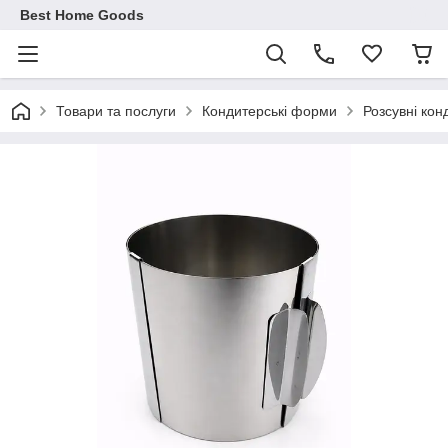
Best Home Goods
Товари та послуги
Кондитерські форми
Розсувні кон