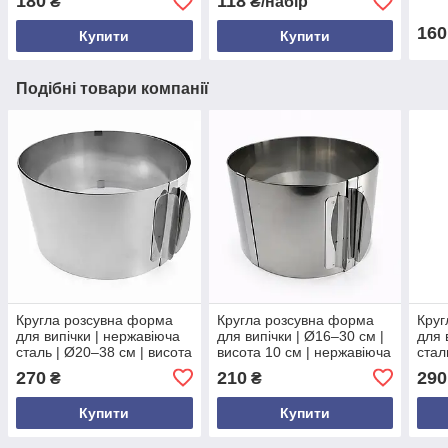
180
118
₴
₴/набір
розсувна | міцна і
салатів, десертів
універсальна
160
Купити
Купити
Подібні товари компанії
Кругла розсувна форма
Кругла розсувна форма
Круг
для випічки | нержавіюча
для випічки | Ø16–30 см |
для 
сталь | Ø20–38 см | висота
висота 10 см | нержавіюча
стал
10 см | без дна | з
сталь | без дна |
см |
270
210
290
₴
₴
роз’ємними замками | для
регульована |
форм
тортів
універсальна
Купити
Купити