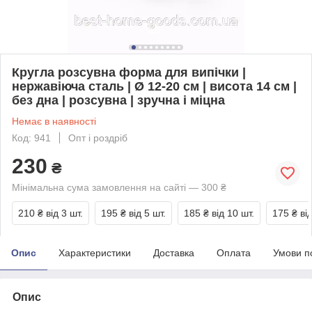
Кругла розсувна форма для випічки |
нержавіюча сталь | Ø 12-20 см | висота 14 см |
без дна | розсувна | зручна і міцна
Немає в наявності
Код: 941
Опт і роздріб
230
₴
Мінімальна сума замовлення на сайті — 300 ₴
210 ₴
від 3 шт.
195 ₴
від 5 шт.
185 ₴
від 10 шт.
175 ₴
ві
Опис
Характеристики
Доставка
Оплата
Умови п
Опис