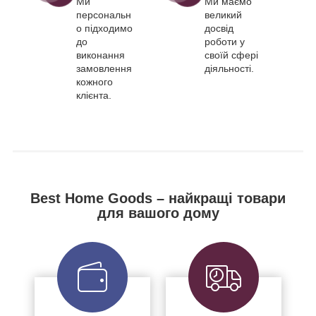
Ми
Ми маємо
персональн
великий
о підходимо
досвід
до
роботи у
виконання
своїй сфері
замовлення
діяльності.
кожного
клієнта.
Best Home Goods – найкращі товари
для вашого дому