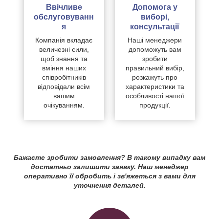
Ввічливе
Допомога у
обслуговуванн
виборі,
я
консультації
Компанія вкладає
Наші менеджери
величезні сили,
допоможуть вам
щоб знання та
зробити
вміння наших
правильний вибір,
співробітників
розкажуть про
відповідали всім
характеристики та
вашим
особливості нашої
очікуванням.
продукції.
Бажаєте зробити замовлення? В такому випадку вам
достатньо залишити заявку. Наш менеджер
оперативно її обробить і зв'яжеться з вами для
уточнення деталей.