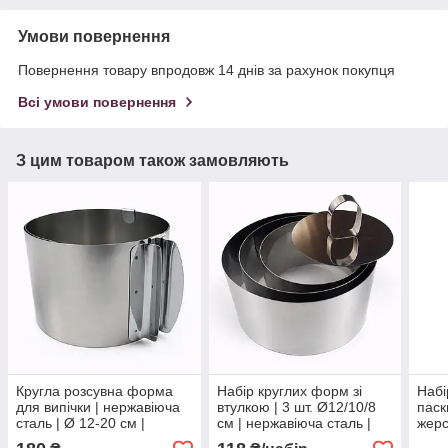
Умови повернення
Повернення товару впродовж 14 днів за рахунок покупця
Всі умови повернення
З цим товаром також замовляють
Кругла розсувна форма
Набір круглих форм зі
Набі
для випічки | нержавіюча
втулкою | 3 шт. Ø12/10/8
паск
сталь | Ø 12-20 см |
см | нержавіюча сталь |
жерс
висота 8 см | без дна |
висота 4.9 см | для тортів,