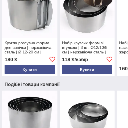
Кругла розсувна форма
Набір круглих форм зі
Набі
для випічки | нержавіюча
втулкою | 3 шт. Ø12/10/8
паск
сталь | Ø 12-20 см |
см | нержавіюча сталь |
жерс
висота 8 см | без дна |
висота 4.9 см | для тортів,
180
118
₴
₴/набір
розсувна | міцна і
салатів, десертів
універсальна
160
Купити
Купити
Подібні товари компанії