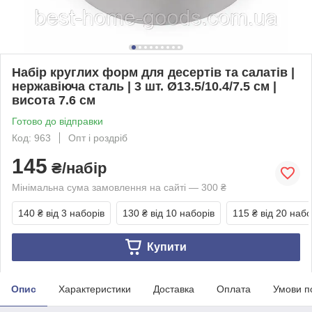
Набір круглих форм для десертів та салатів |
нержавіюча сталь | 3 шт. Ø13.5/10.4/7.5 см |
висота 7.6 см
Готово до відправки
Код: 963
Опт і роздріб
145
₴/набір
Мінімальна сума замовлення на сайті — 300 ₴
140 ₴
від 3 наборів
130 ₴
від 10 наборів
115 ₴
від 20 набо
Купити
Опис
Характеристики
Доставка
Оплата
Умови п