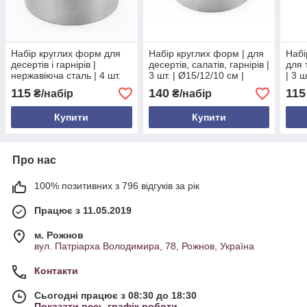
Набір круглих форм для
Набір круглих форм | для
Набі
десертів і гарнірів |
десертів, салатів, гарнірів |
для 
нержавіюча сталь | 4 шт.
3 шт. | Ø15/12/10 см |
| 3 
Ø10.5/9/8/6.2 см | висота
висота 4,8 см |
12 с
115
140
115
₴/набір
₴/набір
6,8 см
нержавіюча сталь |
4.7 
універсальні
Купити
Купити
Про нас
100% позитивних з 796 відгуків за рік
Працює з 11.05.2019
м. Рожнов
вул. Патріарха Володимира, 78, Рожнов, Україна
Контакти
Сьогодні працює з 08:30 до 18:30
Показати весь графік роботи