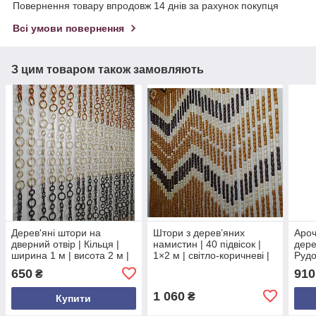
Повернення товару впродовж 14 днів за рахунок покупця
Всі умови повернення
З цим товаром також замовляють
Дерев'яні штори на
Штори з дерев’яних
Ароч
дверний отвір | Кільця |
намистин | 40 підвісок |
дере
ширина 1 м | висота 2 м |
1×2 м | світло-коричневі |
Рудо
круглі кільця
на нитках | для дверного
100×
650
910
₴
різнокольорові
отвору
дере
1 060
₴
Купити