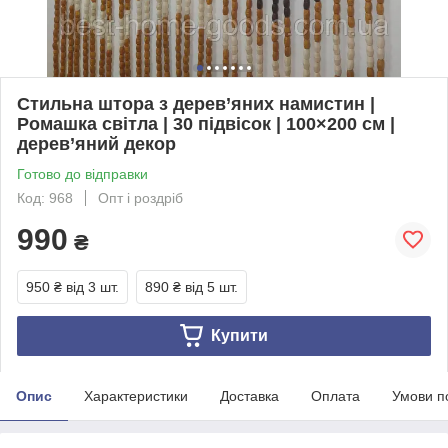
Стильна штора з дерев’яних намистин |
Ромашка світла | 30 підвісок | 100×200 см |
дерев’яний декор
Готово до відправки
Код: 968
Опт і роздріб
990
₴
950 ₴
від 3 шт.
890 ₴
від 5 шт.
Купити
Опис
Характеристики
Доставка
Оплата
Умови п