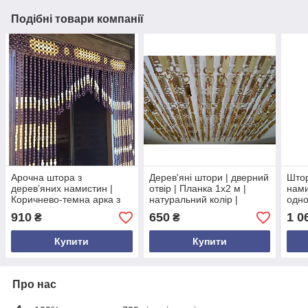
Подібні товари компанії
Арочна штора з
Дерев'яні штори | дверний
Штор
дерев’яних намистин |
отвір | Планка 1х2 м |
нами
Коричнево-темна арка з
натуральний колір |
одно
бежевими та білими
декоративні міжкімнатні
1м ×
910
650
1 0
₴
₴
намистинами | 100×200
фіранки
дере
см | декоративна фіранка
Купити
Купити
Про нас