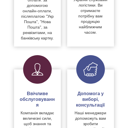
оплати: за
логістики. Ви
допомогою
отримаєте
онлайн-оплати,
потрібну вам
післяплатою "Укр
продукцію
Пошта", "Нова
найближчим
Пошта", за
часом.
реквізитами, на
банківську картку.
Ввічливе
Допомога у
обслуговуванн
виборі,
я
консультації
Компанія вкладає
Наші менеджери
величезні сили,
допоможуть вам
щоб знання та
зробити