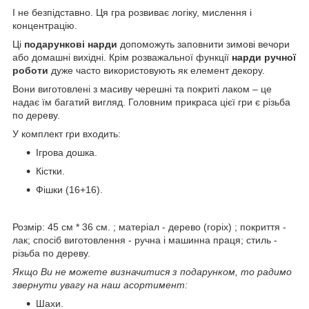
І не безпідставно. Ця гра розвиває логіку, мислення і
концентрацію.
Ці
подарункові нарди
допоможуть заповнити зимові вечори
або домашні вихідні. Крім розважальної функції
нарди ручної
роботи
дуже часто використовують як елемент декору.
Вони виготовлені з масиву черешні та покриті лаком – це
надає їм багатий вигляд. Головним прикраса цієї гри є різьба
по дереву.
У комплект гри входить:
Ігрова дошка.
Кістки.
Фішки (16+16).
Розмір: 45 см * 36 см. ; матеріал - дерево (горіх) ; покриття -
лак; спосіб виготовлення - ручна і машинна праця; стиль -
різьба по дереву.
Якщо Ви не можете визначитися з подарунком, то радимо
звернути увагу на наш асортимент:
Шахи.