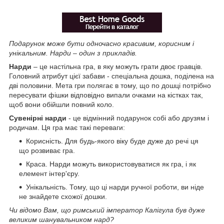
Подарунок може бути одночасно красивим, корисним і
унікальним. Нарди – один з прикладів.
Нарди
– це настільна гра, в яку можуть грати двоє гравців.
Головний атрибут цієї забави - спеціальна дошка, поділена на
дві половини. Мета гри полягає в тому, що по дошці потрібно
пересувати фішки відповідно випали очками на кістках так,
щоб вони обійшли повний коло.
Сувенірні нарди
- це відмінний подарунок собі або друзям і
родичам. Ця гра має такі переваги:
Корисність. Для будь-якого віку буде дуже до речі ця
що розвиває гра.
Краса. Нарди можуть використовуватися як гра, і як
елемент інтер'єру.
Унікальність. Тому, що ці нарди ручної роботи, ви ніде
не знайдете схожої дошки.
Чи відомо Вам, що римський імператор Калігула був дуже
великим шанувальником нард?