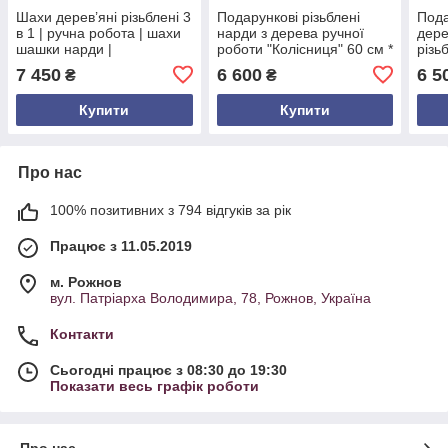
Шахи дерев’яні різьблені 3
Подарункові різьблені
Пода
в 1 | ручна робота | шахи
нарди з дерева ручної
дере
шашки нарди |
роботи "Колісниця" 60 см *
різь
подарунковий набір
50 см.
робо
7 450
6 600
6 5
₴
₴
Купити
Купити
Про нас
100% позитивних з 794 відгуків за рік
Працює з 11.05.2019
м. Рожнов
вул. Патріарха Володимира, 78, Рожнов, Україна
Контакти
Сьогодні працює з 08:30 до 19:30
Показати весь графік роботи
Про нас