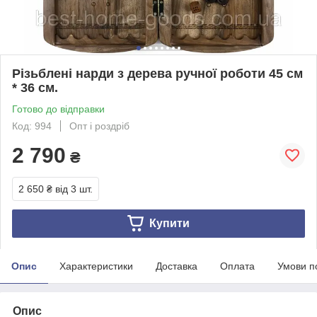
Різьблені нарди з дерева ручної роботи 45 см
* 36 см.
Готово до відправки
Код: 994
Опт і роздріб
2 790
₴
2 650 ₴
від 3 шт.
Купити
Опис
Характеристики
Доставка
Оплата
Умови п
Опис