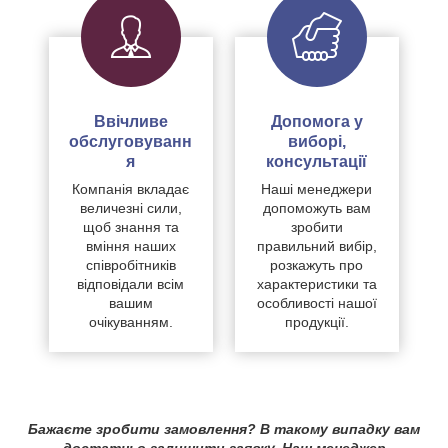
Ввічливе
Допомога у
обслуговуванн
виборі,
я
консультації
Компанія вкладає
Наші менеджери
величезні сили,
допоможуть вам
щоб знання та
зробити
вміння наших
правильний вибір,
співробітників
розкажуть про
відповідали всім
характеристики та
вашим
особливості нашої
очікуванням.
продукції.
Бажаєте зробити замовлення? В такому випадку вам
достатньо залишити заявку. Наш менеджер