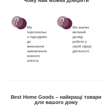
Чому нам можна довіряти
Ми
Ми маємо
персональн
великий
о підходимо
досвід
до
роботи у
виконання
своїй сфері
замовлення
діяльності.
кожного
клієнта.
Best Home Goods – найкращі товари
для вашого дому