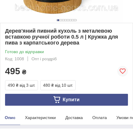
Дерев'яний пивний кухоль з металевою
вставкою ручної роботи 0.5 л | Кружка для
пива з карпатського дерева
Готово до відправки
Код: 1008
Опт і роздріб
495
₴
490 ₴
від 3 шт.
480 ₴
від 10 шт.
Купити
Опис
Характеристики
Доставка
Оплата
Умови п