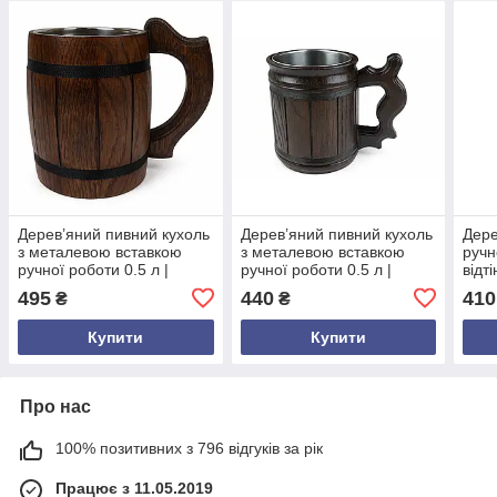
Дерев’яний пивний кухоль
Дерев’яний пивний кухоль
Дере
з металевою вставкою
з металевою вставкою
ручн
ручної роботи 0.5 л |
ручної роботи 0.5 л |
відт
Подарунок чоловікові |
Подарунок чоловікові |
Круж
495
440
410
₴
₴
Келих для пива
Келих для пива
карп
Купити
Купити
Про нас
100% позитивних з 796 відгуків за рік
Працює з 11.05.2019