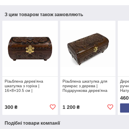
З цим товаром також замовляють
Різьблена дерев’яна
Різьблена шкатулка для
Дере
шкатулка з горіха |
прикрас з дерева |
ручн
16×8×10.5 см |
Подарункова дерев’яна
Нату
Оксамитове внутрішнє
скринька з оксамитовим
Пода
460
оздоблення | Прямокутна
оздобленням
пив
форма | Унікальний
300
1 200
₴
₴
подарунок
Подібні товари компанії