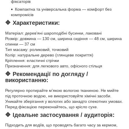
фіксаторів
Компактна та універсальна форма — комфорт без
компромісів
🔷
Характеристики:
Матеріал: дерев’яні шароподібні бусинки, лаковані
Розмір: довжина — 130 см, ширина сидіння — 48 см, ширина
спинки — 37 см
Тип масажу: роликовий, точковий
Колір: натуральне дерево (глянцеве покриття)
Кріплення: еластичні стрічки
Призначення: для легкового авто, офісного стільця
🔷
Рекомендації по догляду /
використанню:
Регулярно протирайте м’якою вологою тканиною. Не мийте
під проточною водою, не використовуйте хімічні засоби.
Уникайте зберігання у вологих або занадто спекотних умовах.
Перед фіксацією переконайтесь, що крісло сухе.
🔷
Ідеальне застосування / аудиторія:
Підходить для водіїв, що проводять багато часу за кермом,