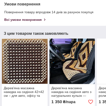
Умови повернення
Повернення товару впродовж 14 днів за рахунок покупця
Всі умови повернення
З цим товаром також замовляють
Дерев’яна масажна
Дерев’яна масажна
Дере
накидка на сидіння 42×42
накидка на сидіння авто з
наки
см – для авто, офісу та
натуральних кульок —
рол
дому з вентиляцією і
автомобільна роликова
нату
1 350
1 3
₴/пара
охолодженням
накидка для спини та
маса