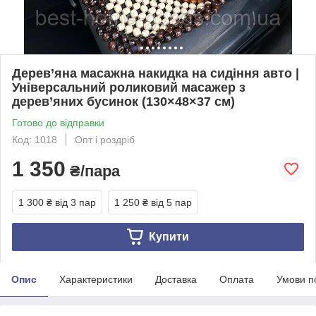
Дерев’яна масажна накидка на сидіння авто |
Універсальний роликовий масажер з
дерев’яних бусинок (130×48×37 см)
Готово до відправки
Код: 1018
Опт і роздріб
1 350
₴/пара
1 300 ₴
від 3 пар
1 250 ₴
від 5 пар
Купити
Опис
Характеристики
Доставка
Оплата
Умови п