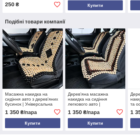
сідниць, універсальна
сідн
250
₴
Купити
Подібні товари компанії
Масажна накидка на
Дерев’яна масажна
Дере
сидіння авто з дерев’яних
накидка на сидіння
наки
бусинок | Універсальна
легкового авто |
та о
дерев’яна накидка
Роликовий масажер з
кори
1 350
1 350
1 3
₴/пара
₴/пара
130×48×37 см
дерев’яних бусинок для
| 13
автомобіля та офісного
Купити
Купити
крісла