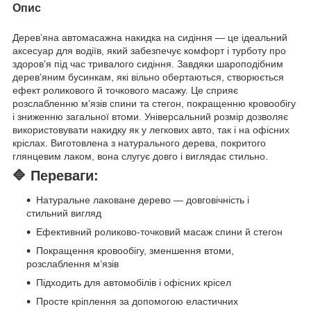
Опис
Дерев’яна автомасажна накидка на сидіння — це ідеальний
аксесуар для водіїв, який забезпечує комфорт і турботу про
здоров’я під час тривалого сидіння. Завдяки шароподібним
дерев’яним бусинкам, які вільно обертаються, створюється
ефект роликового й точкового масажу. Це сприяє
розслабленню м’язів спини та стегон, покращенню кровообігу
і зниженню загальної втоми. Універсальний розмір дозволяє
використовувати накидку як у легкових авто, так і на офісних
кріслах. Виготовлена з натурального дерева, покритого
глянцевим лаком, вона слугує довго і виглядає стильно.
🔷
Переваги:
Натуральне лаковане дерево — довговічність і
стильний вигляд
Ефективний роликово-точковий масаж спини й стегон
Покращення кровообігу, зменшення втоми,
розслаблення м’язів
Підходить для автомобілів і офісних крісел
Просте кріплення за допомогою еластичних