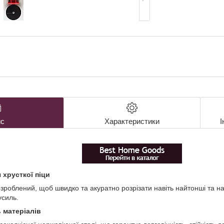
с
Характеристики
І
 хрусткої піци
зроблений, щоб швидко та акуратно розрізати навіть найтонші та най
усиль.
ь матеріалів