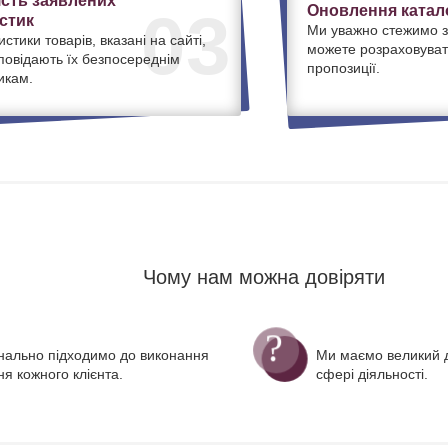
ість заявлених
Оновлення катало
03
стик
Ми уважно стежимо з
истики товарів, вказані на сайті,
можете розраховуват
дповідають їх безпосереднім
пропозиції.
икам.
Чому нам можна довіряти
нально підходимо до виконання
Ми маємо великий д
я кожного клієнта.
сфері діяльності.