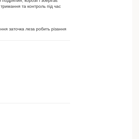
 подряпин, корозії і зберігає
 тримання та контроль під час
оння заточка леза робить різання