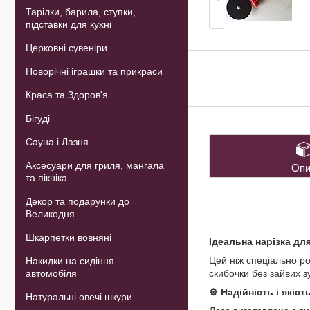
Тарілки, барила, ступки,
підставки для кухні
Церковні сувеніри
Новорічні іграшки та прикраси
Краса та Здоров'я
Бігуді
Сауна і Лазня
Аксесуари для гриля, мангала
Опи
та пікніка
Декор та подарунки до
Великодня
Шкарпетки вовняні
Ідеальна нарізка для
Цей ніж спеціально ро
Накидки на сидіння
автомобіля
скибочки без зайвих з
⚙️ Надійність і якіст
Натуральні овечі шкури