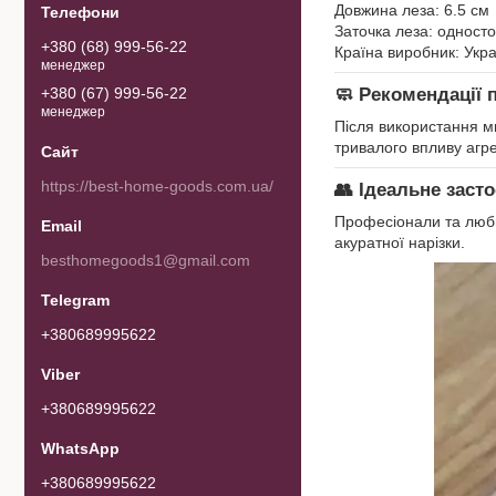
Довжина леза: 6.5 см
Заточка леза: одност
+380 (68) 999-56-22
Країна виробник: Укр
менеджер
+380 (67) 999-56-22
🧼 Рекомендації 
менеджер
Після використання м
тривалого впливу агр
https://best-home-goods.com.ua/
👥 Ідеальне засто
Професіонали та любит
акуратної нарізки.
besthomegoods1@gmail.com
+380689995622
+380689995622
+380689995622