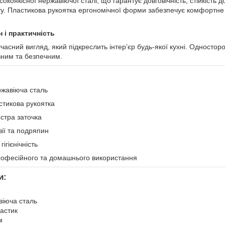
окоякісної нержавіючої сталі, що гарантує довговічність, стійкість до
енту. Пластикова рукоятка ергономічної форми забезпечує комфортне
 і практичність
часний вигляд, який підкреслить інтер’єр будь-якої кухні. Одностор
ним та безпечним.
ржавіюча сталь
стикова рукоятка
стра заточка
зії та подряпин
гігієнічність
рофесійного та домашнього використання
и:
віюча сталь
ластик
м