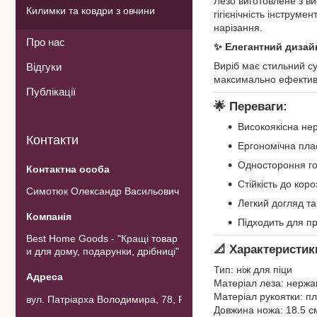
Лезо виготовлене з вис
Килимки та ковдри з овчини
гігієнічність інструм
нарізання.
Про нас
✨ Елегантний дизайн
Виріб має стильний су
Відгуки
максимально ефектив
Публікації
🌟 Переваги:
Високоякісна не
Контакти
Ергономічна пла
Одностороння го
Стійкість до коро
Симотюк Олександр Васильович
Легкий догляд та 
Підходить для п
Best Home Goods - "Кращі товар
📐 Характеристик
и для дому, подарунки, дрібниці"
Тип: ніж для піци
Матеріал леза: нержа
Матеріал рукоятки: п
вул. Патріарха Володимира, 78, Рожнов, Україна
Довжина ножа: 18.5 с