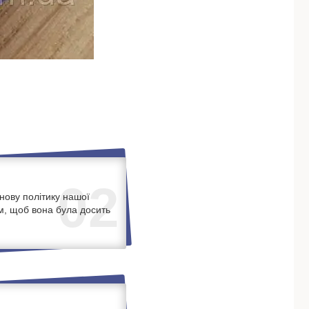
02
нову політику нашої
м, щоб вона була досить
.