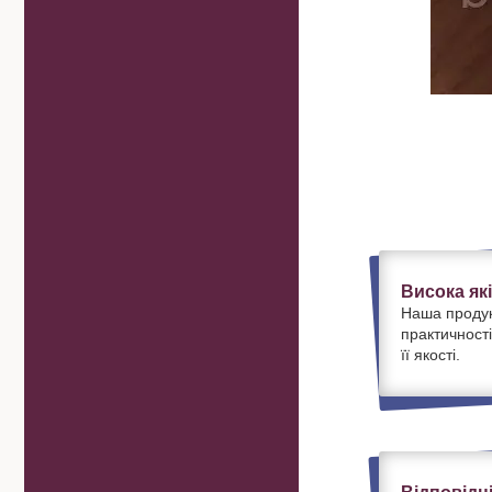
Висока як
Наша продук
практичності
її якості.