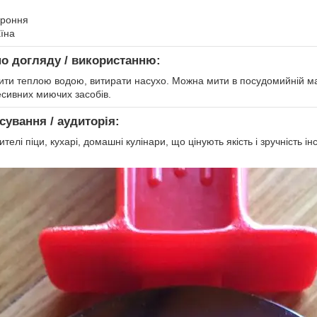
ороння
аїна
по догляду / використанню:
ити теплою водою, витирати насухо. Можна мити в посудомийній м
есивних миючих засобів.
сування / аудиторія:
елі піци, кухарі, домашні кулінари, що цінують якість і зручність ін