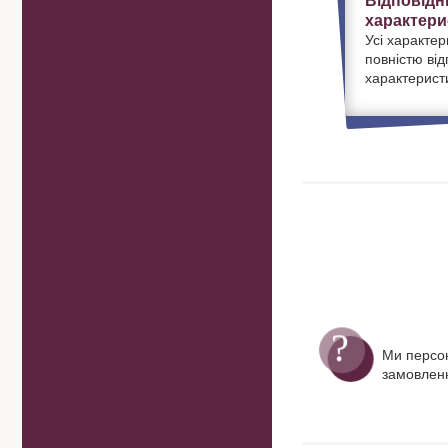
Відповідн
характери
Усі характер
повністю ві
характерист
Ми персо
замовленн