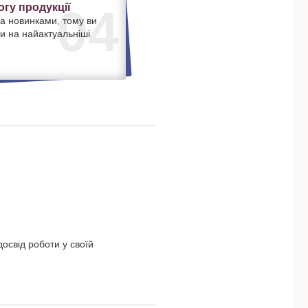
гу продукції
04
а новинками, тому ви
и на найактуальніші
освід роботи у своїй