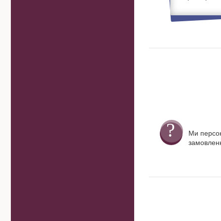
Ми персо
замовленн