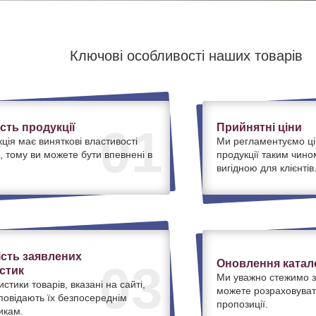
Ключові особливості наших товарів
ість продукції
Прийнятні ціни
01
ція має виняткові властивості
Ми регламентуємо ці
, тому ви можете бути впевнені в
продукції таким чино
вигідною для клієнтів
ість заявлених
Оновлення катало
03
стик
Ми уважно стежимо з
истики товарів, вказані на сайті,
можете розраховуват
дповідають їх безпосереднім
пропозиції.
икам.