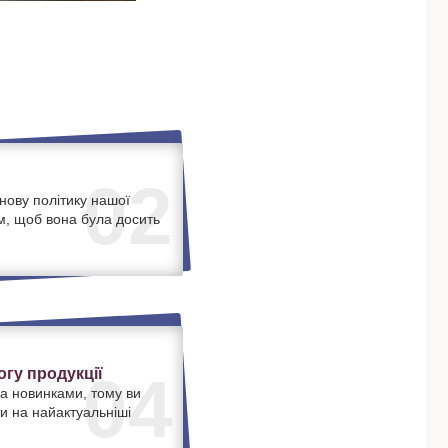
02
нову політику нашої
м, щоб вона була досить
.
гу продукції
04
а новинками, тому ви
и на найактуальніші