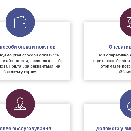
 способи оплати покупок
Оператив
уємо різні способи оплати: за
Ми оперативно 
нлайн-оплати, післяплатою "Укр
територією України
Нова Пошта", за реквізитами, на
отримаєте потр
банківську картку.
найближ
чливе обслуговування
Допомога у виб