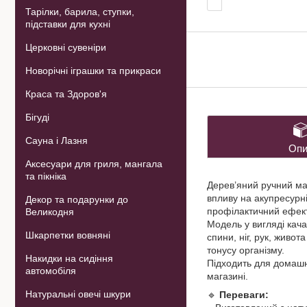
Тарілки, барила, ступки,
підставки для кухні
Церковні сувеніри
Новорічні іграшки та прикраси
Краса та Здоров'я
Бігуді
Сауна і Лазня
Опи
Аксесуари для гриля, мангала
та пікніка
Дерев’яний ручний ма
впливу на акупресурні
Декор та подарунки до
профілактичний ефект
Великодня
Модель у вигляді кача
Шкарпетки вовняні
спини, ніг, рук, живо
тонусу організму.
Накидки на сидіння
Підходить для домашнь
автомобіля
магазині.
Натуральні овечі шкури
🔹
Переваги: