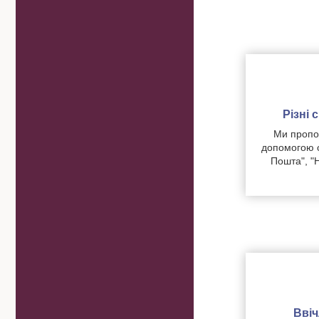
Різні
Ми пропон
допомогою о
Пошта", "
Вві