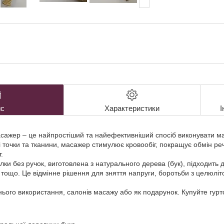
с
Характеристики
І
сажер – це найпростіший та найефективніший спосіб виконувати м
 точки та тканини, масажер стимулює кровообіг, покращує обмін реч
.
лки без ручок, виготовлена з натурального дерева (бук), підходить д
та тощо. Це відмінне рішення для зняття напруги, боротьби з целюл
ого використання, салонів масажу або як подарунок. Купуйте гурто