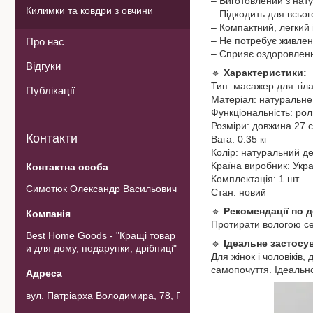
– Виготовлений з нат
Килимки та ковдри з овчини
– Підходить для всьог
– Компактний, легкий 
– Не потребує живлен
Про нас
– Сприяє оздоровленню
Відгуки
🔹
Характеристики:
Тип: масажер для тіл
Публікації
Матеріал: натуральне
Функціональність: ро
Розміри: довжина 27 с
Контакти
Вага: 0.35 кг
Колір: натуральний д
Країна виробник: Укр
Комплектація: 1 шт
Симотюк Олександр Васильович
Стан: новий
🔹
Рекомендації по 
Протирати вологою сер
Best Home Goods - "Кращі товар
🔹
Ідеальне застосув
и для дому, подарунки, дрібниці"
Для жінок і чоловіків
самопочуття. Ідеально
вул. Патріарха Володимира, 78, Рожнов, Україна