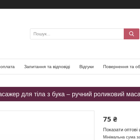
 оплата
Запитання та відповіді
Відгуки
Повернення та об
сажер для тіла з бука – ручний роликовий мас
75 ₴
Показати оптові 
Мінімальна сума з