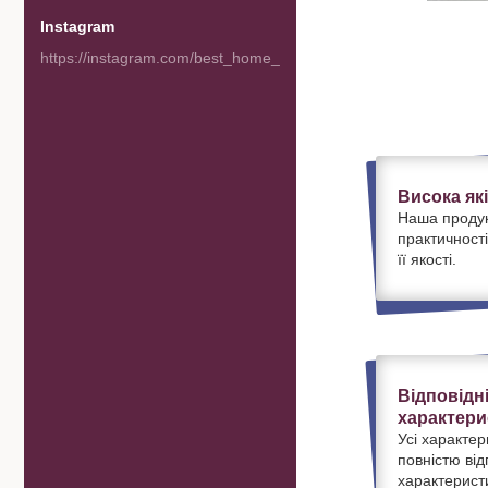
Instagram
https://instagram.com/best_home_goods
Висока як
Наша продук
практичності
її якості.
Відповідн
характери
Усі характер
повністю ві
характерист