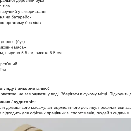
уральної деревини бука
о тіла
і зручний у використанні
ня чи батарейок
 організму без ліків
а
 дерево (бук)
ликовий масаж
м, ширина 5.5 см, висота 5.5 см
ерев’яний
аїна
догляду / використанню:
веткою, не замочувати у воді. Зберігати в сухому місці. Підходит
ання / аудиторія:
, для домашнього масажу, антицелюлітного догляду, профілактики з
 підходить для офісних працівників, спортсменів, людей з сидячим