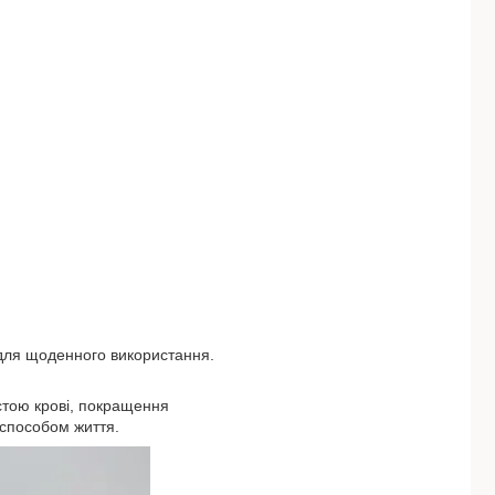
ь для щоденного використання.
астою крові, покращення
 способом життя.