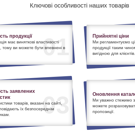
Ключові особливості наших товарів
ість продукції
Прийнятні ціни
01
ція має виняткові властивості
Ми регламентуємо ці
, тому ви можете бути впевнені в
продукції таким чино
вигідною для клієнтів
ість заявлених
Оновлення катало
03
стик
Ми уважно стежимо з
истики товарів, вказані на сайті,
можете розраховуват
дповідають їх безпосереднім
пропозиції.
икам.