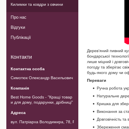
Килимки та ковдри з овчини
Про нас
Відгуки
Публікації
Дерев’яний пивний ку
бондарської технологі
Контакти
лише міцний і довгові
погоду та зберігає св
будь-якого дому чи оф
Симотюк Олександр Васильович
Переваги
Ручна робота укр
Натуральне дерев
Best Home Goods - "Кращі товар
и для дому, подарунки, дрібниці"
Кришка для збер
Виконання за ст
Довговічність та 
вул. Патріарха Володимира, 78, Рожнов, Україна
Збереження смак