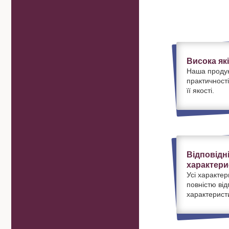
Висока як
Наша продук
практичності
її якості.
Відповідн
характери
Усі характер
повністю ві
характерист