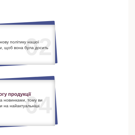
02
нову політику нашої
м, щоб вона була досить
.
гу продукції
04
а новинками, тому ви
и на найактуальніші