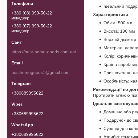
Ідеальний подару
+380 (68) 999-56-22
Характеристики
менеджер
Об’єм: 500 мл
+380 (67) 999-56-22
Висота: 190 мм
менеджер
Верхній діаметр:
Матеріал: дерев
https://best-home-goods.com.ua/
Колір: коричневи
Країна виробник:
besthomegoods1@gmail.com
Призначення: дл
Особливість: ная
Рекомендації по дог
+380689995622
Протирати м’якою тка
Ідеальне застосуван
Домашнє або ре
+380689995622
Подарунок до св
Сувенір для коле
+380689995622
Атрибут тематич