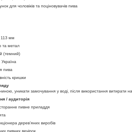
нок для чоловіків та поціновувачів пива
 113 мм
о та метал
й (темний)
 Україна
я пива
вність кришки
ляду
ниною, уникати замочування у воді, після використання витирати на
ня / аудиторія
сторанне пивне приладдя
ята
кціонера дерев’яних виробів
них пивних вечірок