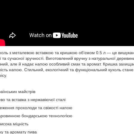
холь з металевою вставкою та кришкою об’ємом 0.5 л — це вишука
ї та сучасної зручності. Виготовлений вручну з натуральної деревини
чний, але й надає напою особливий смак та аромат. Кришка захищає
іжість напою. Стильний, екологічний та функціональний кухоль ста
ісу.
аїнських майстрів
о та вставка з нержавіючої сталі
еження прохолоди та свіжості напою
аровинною бондарською технологією
висока міцність
у та аромату пива