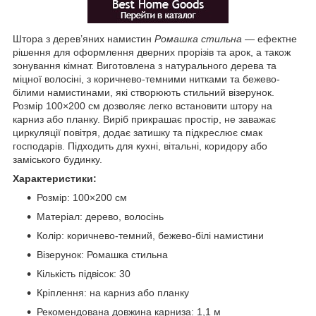
Штора з дерев’яних намистин
Ромашка стильна
— ефектне
рішення для оформлення дверних прорізів та арок, а також
зонування кімнат. Виготовлена з натурального дерева та
міцної волосіні, з коричнево-темними нитками та бежево-
білими намистинами, які створюють стильний візерунок.
Розмір 100×200 см дозволяє легко встановити штору на
карниз або планку. Виріб прикрашає простір, не заважає
циркуляції повітря, додає затишку та підкреслює смак
господарів. Підходить для кухні, вітальні, коридору або
заміського будинку.
Характеристики:
Розмір: 100×200 см
Матеріал: дерево, волосінь
Колір: коричнево-темний, бежево-білі намистини
Візерунок: Ромашка стильна
Кількість підвісок: 30
Кріплення: на карниз або планку
Рекомендована довжина карниза: 1,1 м