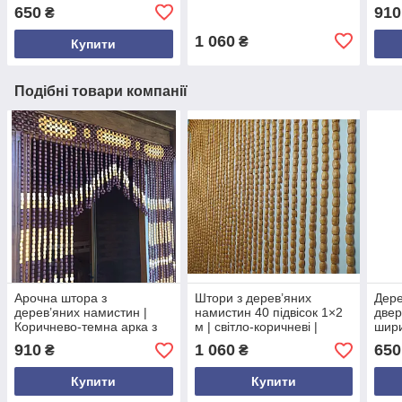
круглі кільця
на нитках | для дверного
100×
650
910
₴
різнокольорові
отвору
дере
1 060
₴
Купити
Подібні товари компанії
Арочна штора з
Штори з дерев’яних
Дере
дерев’яних намистин |
намистин 40 підвісок 1×2
двер
Коричнево-темна арка з
м | світло-коричневі |
шири
бежевими та білими
декоративна штора на
штор
910
1 060
650
₴
₴
намистинами | 100×200
дверний отвір
плас
см | декоративна фіранка
Купити
Купити