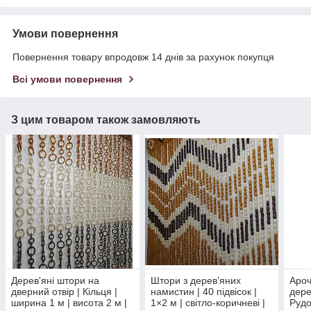
Умови повернення
Повернення товару впродовж 14 днів за рахунок покупця
Всі умови повернення
З цим товаром також замовляють
Дерев'яні штори на
Штори з дерев’яних
Ароч
дверний отвір | Кільця |
намистин | 40 підвісок |
дере
ширина 1 м | висота 2 м |
1×2 м | світло-коричневі |
Рудо