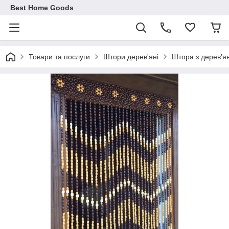
Best Home Goods
Товари та послуги
Штори дерев'яні
Штора з дерев’ян