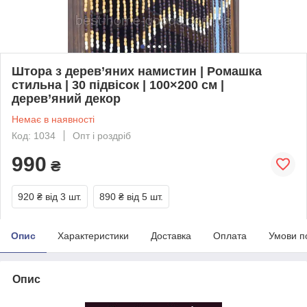
Штора з дерев’яних намистин | Ромашка
стильна | 30 підвісок | 100×200 см |
дерев’яний декор
Немає в наявності
Код: 1034
Опт і роздріб
990
₴
920 ₴
від 3 шт.
890 ₴
від 5 шт.
Опис
Характеристики
Доставка
Оплата
Умови п
Опис