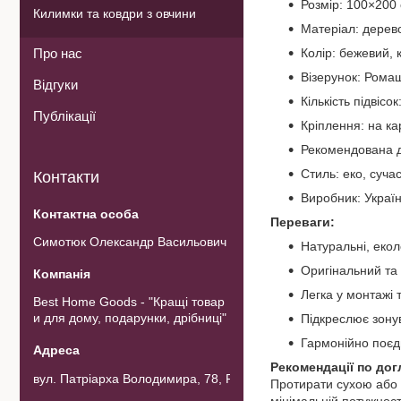
Розмір: 100×200
Килимки та ковдри з овчини
Матеріал: дерево
Про нас
Колір: бежевий, 
Візерунок: Рома
Відгуки
Кількість підвісок
Публікації
Кріплення: на ка
Рекомендована д
Стиль: еко, суча
Контакти
Виробник: Украї
Переваги:
Симотюк Олександр Васильович
Натуральні, екол
Оригінальний та 
Легка у монтажі 
Best Home Goods - "Кращі товар
и для дому, подарунки, дрібниці"
Підкреслює зону
Гармонійно поєд
Рекомендації по дог
вул. Патріарха Володимира, 78, Рожнов, Україна
Протирати сухою або 