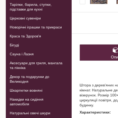
Тарілки, барила, ступки,
підставки для кухні
Церковні сувеніри
Новорічні іграшки та прикраси
Краса та Здоров'я
Бігуді
Сауна і Лазня
Опи
Аксесуари для гриля, мангала
та пікніка
Декор та подарунки до
Великодня
Штора з дерев’яних 
кімнат. Натуральне д
Шкарпетки вовняні
візерунок. Розмір 100
Накидки на сидіння
циркуляції повітря, до
автомобіля
будинку.
Характеристики:
Натуральні овечі шкури