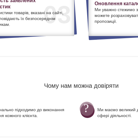
ість заявлених
Оновлення катало
03
стик
Ми уважно стежимо з
истики товарів, вказані на сайті,
можете розраховуват
дповідають їх безпосереднім
пропозиції.
икам.
Чому нам можна довіряти
нально підходимо до виконання
Ми маємо великий д
я кожного клієнта.
сфері діяльності.