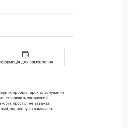
нформація для замовлення
рних прорізів, арок та зонування
ами створюють загадковий
екорує простір, не заважає
альні, коридору та заміського