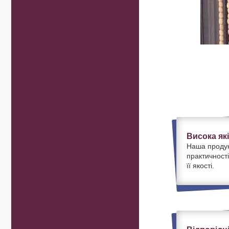
Висока як
Наша продук
практичності
її якості.