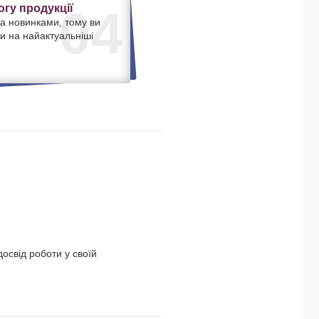
гу продукції
04
а новинками, тому ви
и на найактуальніші
освід роботи у своїй