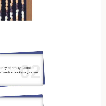
02
нову політику нашої
м, щоб вона була досить
.