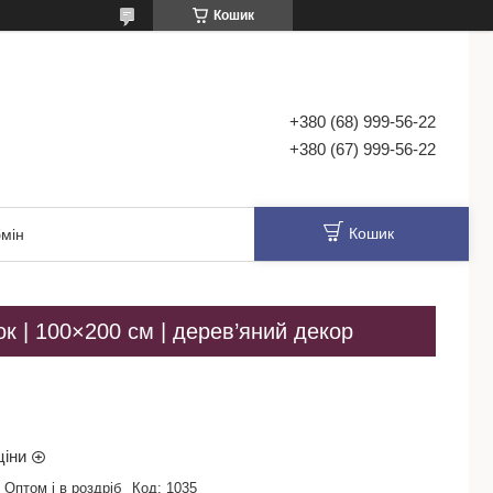
Кошик
+380 (68) 999-56-22
+380 (67) 999-56-22
Кошик
мін
ок | 100×200 см | дерев’яний декор
ціни
Оптом і в роздріб
Код:
1035