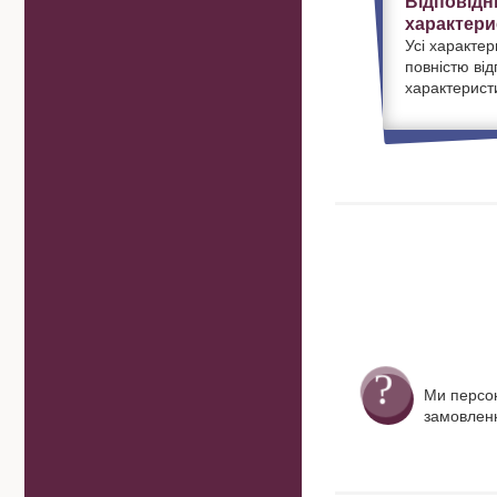
Відповідн
характери
Усі характер
повністю ві
характерист
Ми персо
замовленн