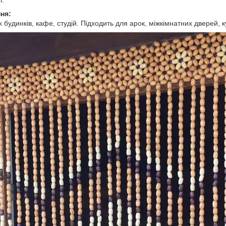
і.
ня:
 будинків, кафе, студій. Підходить для арок, міжкімнатних дверей, ку