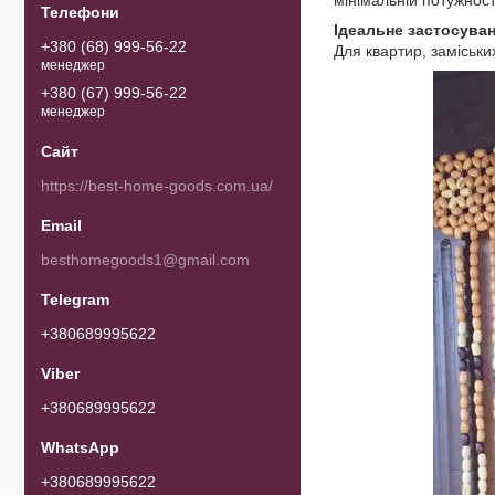
мінімальній потужност
Ідеальне застосуван
+380 (68) 999-56-22
Для квартир, заміських
менеджер
+380 (67) 999-56-22
менеджер
https://best-home-goods.com.ua/
besthomegoods1@gmail.com
+380689995622
+380689995622
+380689995622