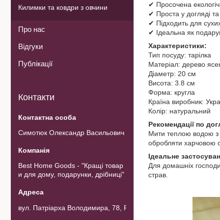
✔ Просочена екологіч
Килимки та ковдри з овчини
✔ Проста у догляді та
✔ Підходить для сухих
Про нас
✔ Ідеальна як подару
Характеристики:
Відгуки
Тип посуду: тарілка
Публікації
Матеріал: дерево ясе
Діаметр: 20 см
Висота: 3.8 см
Форма: кругла
Контакти
Країна виробник: Укр
Колір: натуральний
Рекомендації по дог
Симотюк Олександр Васильович
Мити теплою водою з м
обробляти харчовою о
Ідеальне застосуван
Best Home Goods - "Кращі товар
Для домашніх господин
и для дому, подарунки, дрібниці"
страв.
вул. Патріарха Володимира, 78, Рожнов, Україна