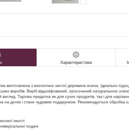
с
Характеристики
І
лка виготовлена з екологічно чистої деревини ясена. Ідеально підход
ських виробів. Виріб відшліфований, просочений натуральною оліє
 вигляд. Тарілка придатна як для сухих продуктів, так і для нарізан
на на дотик і стане чудовим подарунком. Рекомендується обробка ол
исокої якості
ніверсальної подачі