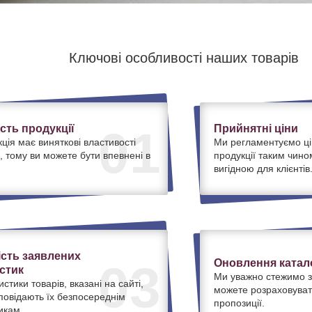
Ключові особливості наших товарів
ість продукції
Прийнятні ціни
01
ція має виняткові властивості
Ми регламентуємо ці
, тому ви можете бути впевнені в
продукції таким чино
вигідною для клієнтів
ість заявлених
Оновлення катало
03
стик
Ми уважно стежимо з
истики товарів, вказані на сайті,
можете розраховуват
дповідають їх безпосереднім
пропозиції.
икам.