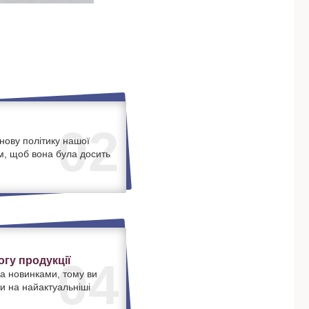
02
нову політику нашої
м, щоб вона була досить
.
гу продукції
04
а новинками, тому ви
и на найактуальніші