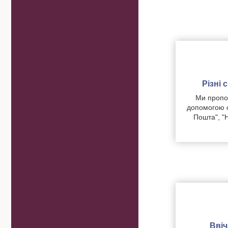
Різні
Ми пропон
допомогою о
Пошта", "
Вві