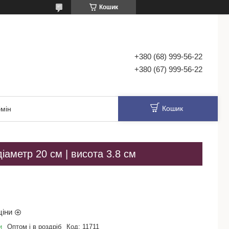
Кошик
+380 (68) 999-56-22
+380 (67) 999-56-22
Кошик
мін
діаметр 20 см | висота 3.8 см
ціни
и
Оптом і в роздріб
Код:
11711