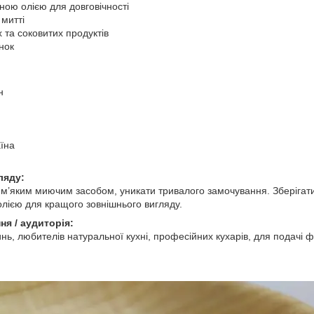
ною олією для довговічності
 митті
 та соковитих продуктів
нок
н
аїна
ляду:
’яким миючим засобом, уникати тривалого замочування. Зберігати в
лією для кращого зовнішнього вигляду.
ня / аудиторія:
ь, любителів натуральної кухні, професійних кухарів, для подачі фр