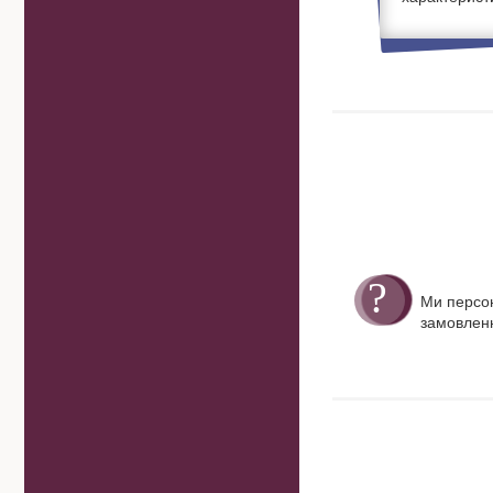
Ми персо
замовленн