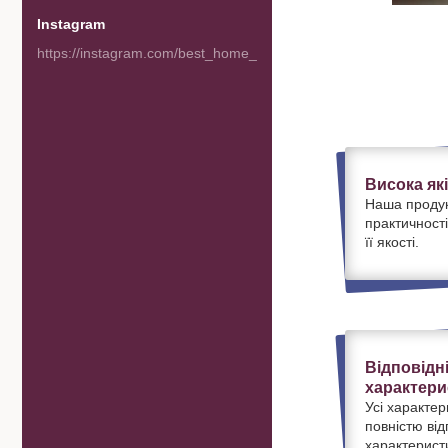
Instagram
https://instagram.com/best_home_goods
Висока як
Наша продук
практичності
її якості.
Відповідн
характери
Усі характер
повністю ві
характерист