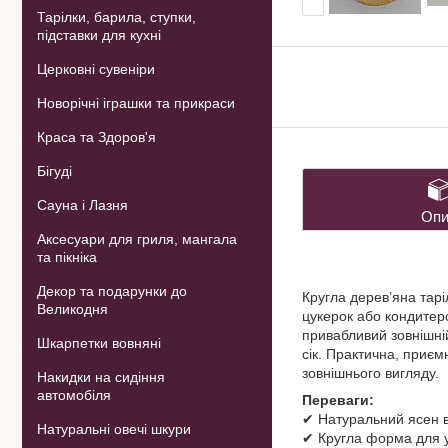
Тарілки, барила, ступки,
підставки для кухні
Церковні сувеніри
Новорічні іграшки та прикраси
Краса та Здоров'я
Бігуді
Сауна і Лазня
Опи
Аксесуари для гриля, мангала
та пікніка
Декор та подарунки до
Кругла дерев’яна тарі
Великодня
цукерок або кондитер
привабливий зовнішній
Шкарпетки вовняні
сік. Практична, приєм
зовнішнього вигляду.
Накидки на сидіння
автомобіля
Переваги:
✔ Натуральний ясен в
Натуральні овечі шкури
✔ Кругла форма для у