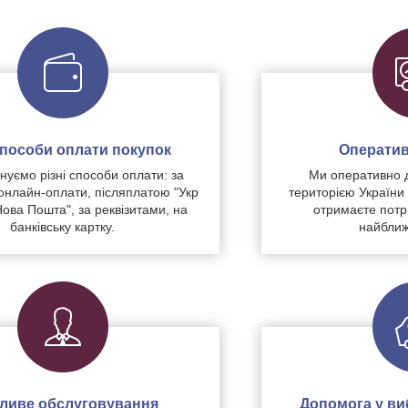
 способи оплати покупок
Оператив
уємо різні способи оплати: за
Ми оперативно 
нлайн-оплати, післяплатою "Укр
територією України
Нова Пошта", за реквізитами, на
отримаєте потр
банківську картку.
найближ
чливе обслуговування
Допомога у виб