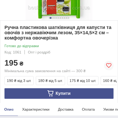
Ручна пластикова шатківниця для капусти та
овочів з нержавіючим лезом, 35×14,5×2 см –
комфортна овочерізка
Готово до відправки
Код: 1061
Опт і роздріб
195
₴
Мінімальна сума замовлення на сайті — 300 ₴
190 ₴
від 3 шт.
180 ₴
від 5 шт.
175 ₴
від 10 шт.
160 ₴
ві
Купити
Опис
Характеристики
Доставка
Оплата
Умови п