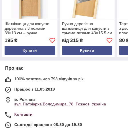
Шатківниця для капусти
Ручна дерев’яна
Терт
дерев’яна з 3 ножами
шатківниця для капусти з
з дв
39×13 см – ручна
трьома лезами 43×15.5 см
плас
овочерізка з бука для
– кухонна овочерізка з
нерж
195
315
80
₴
від
₴
шинкування овочів,
бука
шин
салатів, заготовок
Купити
Купити
Про нас
100% позитивних з 798 відгуків за рік
Працює з 11.05.2019
м. Рожнов
вул. Патріарха Володимира, 78, Рожнов, Україна
Контакти
Сьогодні працює з 08:30 до 19:30