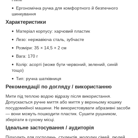
Ергономічна ручка для комфортного й безпечного
шинкування
Характеристики
Матеріал корпусу: харчовий пластик
Лезо: нержавіюча сталь, зубчасте
Розміри: 35 × 14,5 × 2 см
Вага: 170 г
Колір: асорті (може бути червоний, зелений, синій
тощо)
Тип: ручна шатківниця
Рекомендації по догляду / використанню
Мити під теплою водою відразу після використання.
Допускається ручне миття або миття у верхньому кошику
посудомийної машини. Не використовувати абразивні засоби
— вони можуть пошкодити пластик. Сушити рушником,
зберігати в сухому місці.
Ідеальне застосування / аудиторія
Підходить для господинь, студентів, молодих сімей, людей,