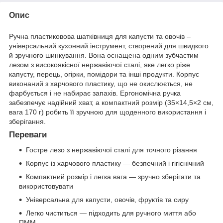
Опис
Ручна пластиковова шатківниця для капусти та овочів –
універсальний кухонний інструмент, створений для швидкого
й зручного шинкування. Вона оснащена одним зубчастим
лезом з високоякісної нержавіючої сталі, яке легко ріже
капусту, перець, огірки, помідори та інші продукти. Корпус
виконаний з харчового пластику, що не окислюється, не
фарбується і не набирає запахів. Ергономічна ручка
забезпечує надійний хват, а компактний розмір (35×14,5×2 см,
вага 170 г) робить її зручною для щоденного використання і
зберігання.
Переваги
Гостре лезо з нержавіючої сталі для точного різання
Корпус із харчового пластику — безпечний і гігієнічний
Компактний розмір і легка вага — зручно зберігати та
використовувати
Універсальна для капусти, овочів, фруктів та сиру
Легко чиститься — підходить для ручного миття або
ПММ