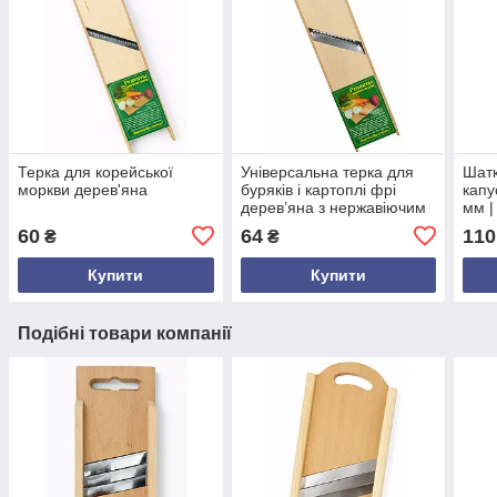
Терка для корейської
Універсальна терка для
Шатк
моркви дерев'яна
буряків і картоплі фрі
капу
дерев’яна з нержавіючим
мм |
лезом – ручна кухонна
нарі
60
64
110
₴
₴
шатківниця українського
виробництва
Купити
Купити
Подібні товари компанії