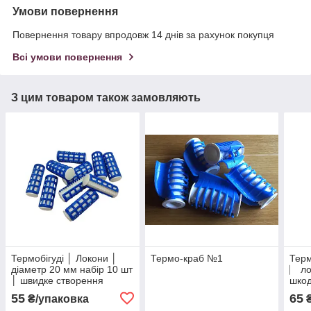
Умови повернення
Повернення товару впродовж 14 днів за рахунок покупця
Всі умови повернення
З цим товаром також замовляють
Термобігуді │ Локони │
Термо-краб №1
Терм
діаметр 20 мм набір 10 шт
⎸ ло
│ швидке створення
шкод
кучерів без шкоди
діам
55
65
₴/упаковка
₴
волоссю