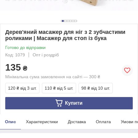
Дерев'яний масажер для ніг з 2 зубчастими
роликами | Масажер для стоп із бука
Готово до відправки
Код: 1079
Опт і роздріб
135
₴
Мінімальна сума замовлення на сайті — 300 ₴
120 ₴
від 3 шт.
110 ₴
від 5 шт.
98 ₴
від 10 шт.
Купити
Опис
Характеристики
Доставка
Оплата
Умови п