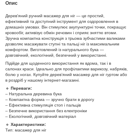
Опис
Дерев'яний ручний масажер для ніг — це простий,
ефективний та доступний інструмент для оздоровлення в
домашніх умовах. Він стимулює акупунктурні точки, покращує
кровообіг, активізує обмін речовин і сприяє зняттю втоми.
Зручна компактна конструкція з трьома зубчастими валиками
дозволяє масажувати ступні та пальці ніг із максимальним
комфортом. Виготовлений із натурального бука —
довговічний, екологічний, безпечний у використанні.
Підійде для щоденного використання як вдома, так і в
салонах краси. Ідеально для профілактики варикозу, набряків,
болю у ногах. Купуйте дерев’яний масажер для ніг гуртом або
в роздріб у нашому інтернет-магазині.
🔹
Переваги:
– Натуральна деревина бука
– Компактна форма — зручно брати в дорогу
– Ефективна стимуляція стоп і пальців
– Безпечне використання без електроніки
– Екологічний, довговічний матеріал
🔹
Характеристики:
Тип: масажер для ніг