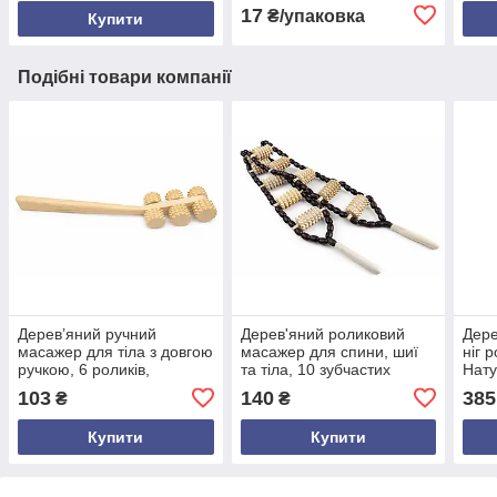
17
₴/упаковка
Купити
Подібні товари компанії
Дерев’яний ручний
Дерев'яний роликовий
Дере
масажер для тіла з довгою
масажер для спини, шиї
ніг 
ручкою, 6 роликів,
та тіла, 10 зубчастих
Нату
роликовий масажер для
роликів, бук —
10 з
103
140
385
₴
₴
спини, шиї, рук і ніг, бук,
покращення кровообігу та
ручне управління
зняття болю
Купити
Купити