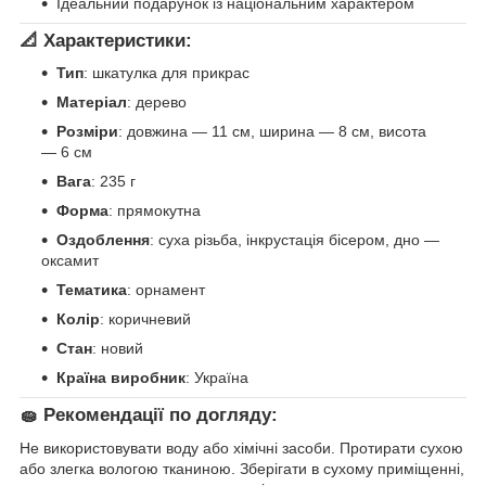
Ідеальний подарунок із національним характером
📐
Характеристики:
Тип
: шкатулка для прикрас
Матеріал
: дерево
Розміри
: довжина — 11 см, ширина — 8 см, висота
— 6 см
Вага
: 235 г
Форма
: прямокутна
Оздоблення
: суха різьба, інкрустація бісером, дно —
оксамит
Тематика
: орнамент
Колір
: коричневий
Стан
: новий
Країна виробник
: Україна
🧽
Рекомендації по догляду:
Не використовувати воду або хімічні засоби. Протирати сухою
або злегка вологою тканиною. Зберігати в сухому приміщенні,