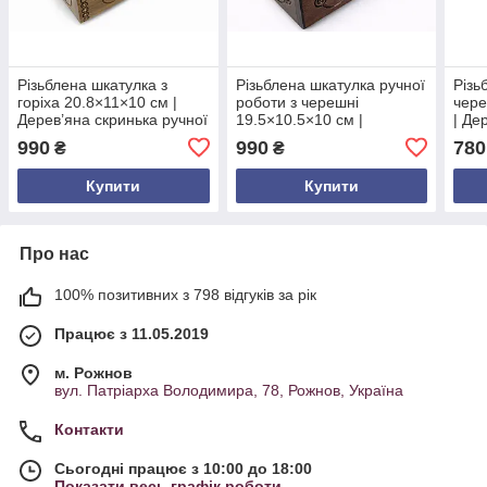
Різьблена шкатулка з
Різьблена шкатулка ручної
Різь
горіха 20.8×11×10 см |
роботи з черешні
чере
Дерев’яна скринька ручної
19.5×10.5×10 см |
| Де
роботи | Подарунок з
Дерев'яна шкатулка з
ручн
990
990
780
₴
₴
Карпат
інкрустацією | Подарунок з
інкр
Карпат
Екск
Купити
Купити
Карп
Про нас
100% позитивних з 798 відгуків за рік
Працює з 11.05.2019
м. Рожнов
вул. Патріарха Володимира, 78, Рожнов, Україна
Контакти
Сьогодні працює з 10:00 до 18:00
Показати весь графік роботи