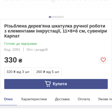
Різьблена дерев'яна шкатулка ручної роботи
з елементами інкрустації, 11×8×6 см, сувеніри
Карпат
Готово до відправки
Код: 1081
Опт і роздріб
330
₴
320 ₴
від 3 шт.
260 ₴
від 5 шт.
Купити
Опис
Характеристики
Доставка
Оплата
Умови п