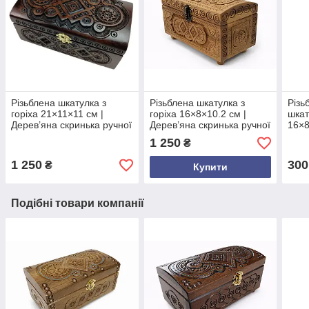
Різьблена шкатулка з
Різьблена шкатулка з
Різь
горіха 21×11×11 см |
горіха 16×8×10.2 см |
шкат
Дерев’яна скринька ручної
Дерев’яна скринька ручної
16×8
роботи з оксамитом |
роботи | Натуральний
Окса
1 250
₴
Подарунок з Карпат
подарунок з Карпат з
оздо
оксамитовим дном
форм
1 250
300
₴
Купити
пода
Подібні товари компанії