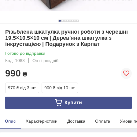
Різьблена шкатулка ручної роботи з черешні
19.5×10.5×10 см | Дерев'яна шкатулка з
інкрустацією | Подарунок з Карпат
Готово до відправки
Код: 1083
Опт і роздріб
990
₴
970 ₴
від 3 шт.
900 ₴
від 10 шт.
Купити
Опис
Характеристики
Доставка
Оплата
Умови п