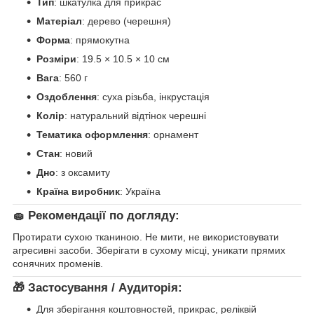
Тип
: шкатулка для прикрас
Матеріал
: дерево (черешня)
Форма
: прямокутна
Розміри
: 19.5 × 10.5 × 10 см
Вага
: 560 г
Оздоблення
: суха різьба, інкрустація
Колір
: натуральний відтінок черешні
Тематика оформлення
: орнамент
Стан
: новий
Дно
: з оксамиту
Країна виробник
: Україна
🧽
Рекомендації по догляду:
Протирати сухою тканиною. Не мити, не використовувати
агресивні засоби. Зберігати в сухому місці, уникати прямих
сонячних променів.
🎁
Застосування / Аудиторія:
Для зберігання коштовностей, прикрас, реліквій