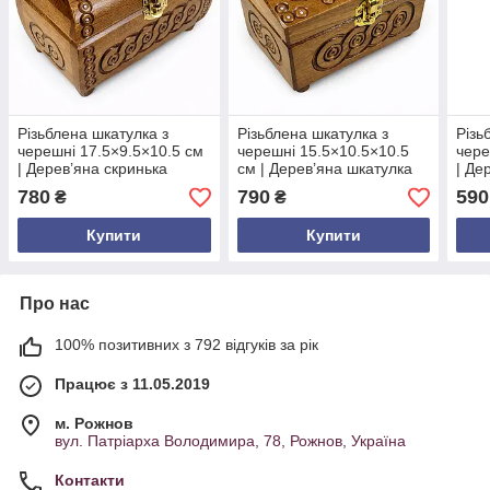
Різьблена шкатулка з
Різьблена шкатулка з
Різь
черешні 17.5×9.5×10.5 см
черешні 15.5×10.5×10.5
чере
| Дерев’яна скринька
см | Дерев’яна шкатулка
| Де
ручної роботи з
ручної роботи | Подарунок
ручн
780
790
590
₴
₴
інкрустацією |
з Карпат
елем
Ексклюзивний подарунок з
Пода
Купити
Купити
Карпат
Про нас
100% позитивних з 792 відгуків за рік
Працює з 11.05.2019
м. Рожнов
вул. Патріарха Володимира, 78, Рожнов, Україна
Контакти