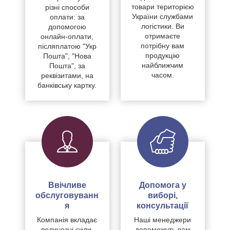
товари територією
різні способи
України службами
оплати: за
логістики. Ви
допомогою
отримаєте
онлайн-оплати,
потрібну вам
післяплатою "Укр
продукцію
Пошта", "Нова
найближчим
Пошта", за
часом.
реквізитами, на
банківську картку.
Ввічливе
Допомога у
обслуговуванн
виборі,
я
консультації
Компанія вкладає
Наші менеджери
величезні сили,
допоможуть вам