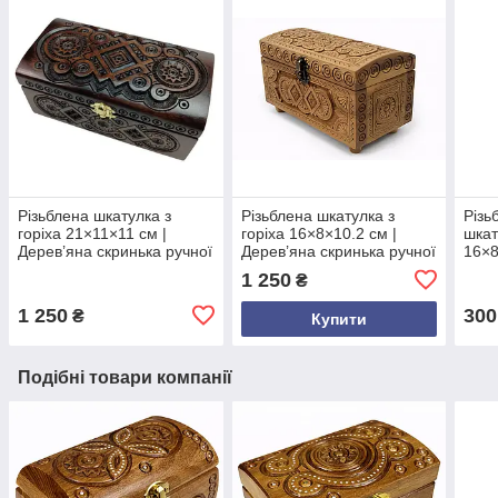
Різьблена шкатулка з
Різьблена шкатулка з
Різь
горіха 21×11×11 см |
горіха 16×8×10.2 см |
шкат
Дерев’яна скринька ручної
Дерев’яна скринька ручної
16×8
роботи з оксамитом |
роботи | Натуральний
Окса
1 250
₴
Подарунок з Карпат
подарунок з Карпат з
оздо
оксамитовим дном
форм
1 250
300
₴
Купити
пода
Подібні товари компанії