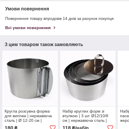
Умови повернення
Повернення товару впродовж 14 днів за рахунок покупця
Всі умови повернення
З цим товаром також замовляють
Кругла розсувна форма
Набір круглих форм зі
Набі
для випічки | нержавіюча
втулкою | 3 шт. Ø12/10/8
паск
сталь | Ø 12-20 см |
см | нержавіюча сталь |
жерс
висота 8 см | без дна |
висота 4.9 см | для тортів,
180
118
₴
₴/набір