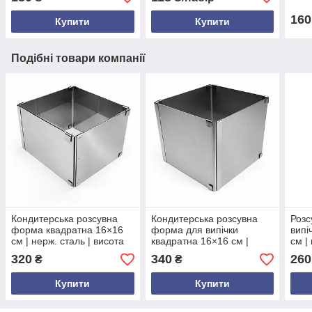
розсувна | міцна і
салатів, десертів
універсальна
160
Купити
Купити
Подібні товари компанії
Кондитерська розсувна
Кондитерська розсувна
Розс
форма квадратна 16×16
форма для випічки
випі
см | нерж. сталь | висота
квадратна 16×16 см |
см |
12 см | розсувається до
нержавіюча сталь | висота
висо
320
340
260
₴
₴
28×28 см
14 см | розсувається до
регу
28×28 см
Форм
Купити
Купити