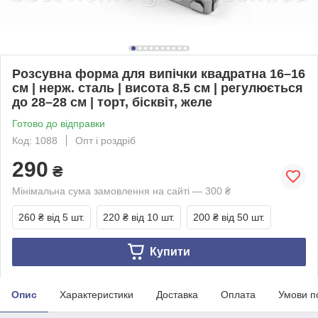
Розсувна форма для випічки квадратна 16–16
см | нерж. сталь | висота 8.5 см | регулюється
до 28–28 см | торт, бісквіт, желе
Готово до відправки
Код: 1088
Опт і роздріб
290
₴
Мінімальна сума замовлення на сайті — 300 ₴
260 ₴
від 5 шт.
220 ₴
від 10 шт.
200 ₴
від 50 шт.
Купити
Опис
Характеристики
Доставка
Оплата
Умови п