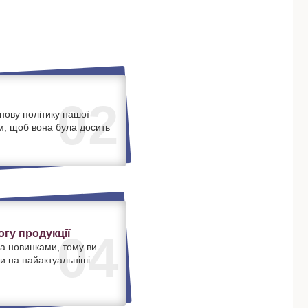
02
нову політику нашої
м, щоб вона була досить
.
гу продукції
04
а новинками, тому ви
и на найактуальніші