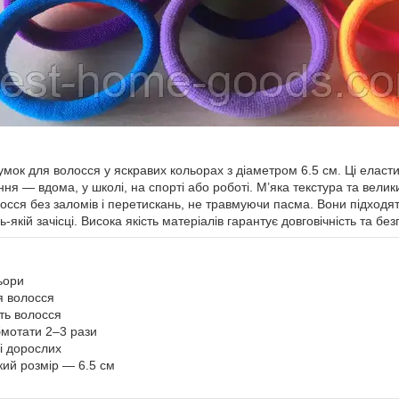
умок для волосся у яскравих кольорах з діаметром 6.5 см. Ці еласти
я — вдома, у школі, на спорті або роботі. М’яка текстура та вели
осся без заломів і перетискань, не травмуючи пасма. Вони підходят
-якій зачісці. Висока якість матеріалів гарантує довговічність та без
льори
ля волосся
ть волосся
бмотати 2–3 рази
 і дорослих
кий розмір — 6.5 см