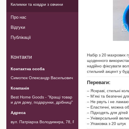
Килимки та ковдри з овчини
Про нас
Відгуки
Публікації
Набір з 20 махрових г
Контакти
щоденного використанн
надійно фіксувати вол
стильний акцент у будь
Симотюк Олександр Васильович
Переваги:
– Яскраві, стильні ко
– М’які та безпечні д
Best Home Goods - "Кращі товар
– Не рвуть і не ламаю
и для дому, подарунки, дрібниці"
– Еластичні, можна о
– Підходять для дітей
– Універсальний вели
вул. Патріарха Володимира, 78, Рожнов, Україна
– Упаковка з 20 штук