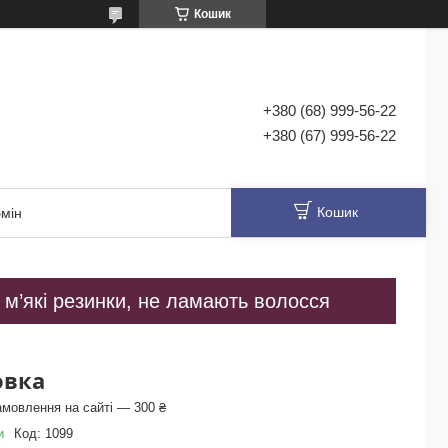
Кошик
+380 (68) 999-56-22
+380 (67) 999-56-22
Кошик
мін
і м’які резинки, не ламають волосся
овка
амовлення на сайті — 300 ₴
и
Код:
1099