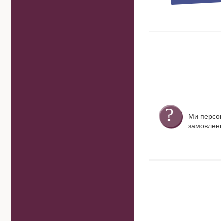
Ми персо
замовленн