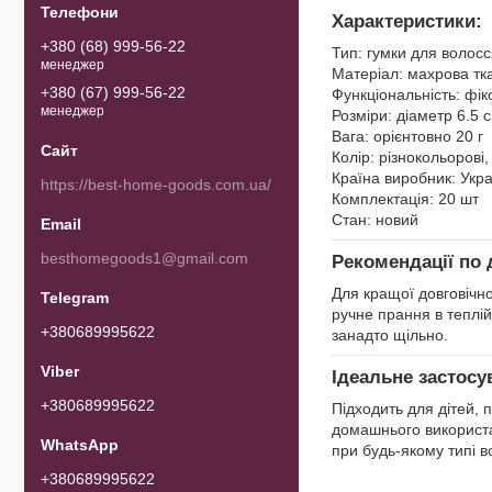
Характеристики:
+380 (68) 999-56-22
Тип: гумки для волос
менеджер
Матеріал: махрова тк
+380 (67) 999-56-22
Функціональність: фік
менеджер
Розміри: діаметр 6.5 
Вага: орієнтовно 20 г
Колір: різнокольорові,
Країна виробник: Укр
https://best-home-goods.com.ua/
Комплектація: 20 шт
Стан: новий
besthomegoods1@gmail.com
Рекомендації по 
Для кращої довговічно
ручне прання в теплій
+380689995622
занадто щільно.
Ідеальне застосу
+380689995622
Підходить для дітей, п
домашнього використан
при будь-якому типі в
+380689995622