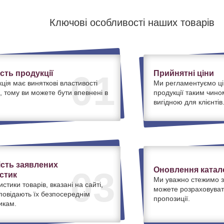
Ключові особливості наших товарів
ість продукції
Прийнятні ціни
01
ція має виняткові властивості
Ми регламентуємо ці
, тому ви можете бути впевнені в
продукції таким чино
вигідною для клієнтів
ість заявлених
Оновлення катало
03
стик
Ми уважно стежимо з
истики товарів, вказані на сайті,
можете розраховуват
дповідають їх безпосереднім
пропозиції.
икам.