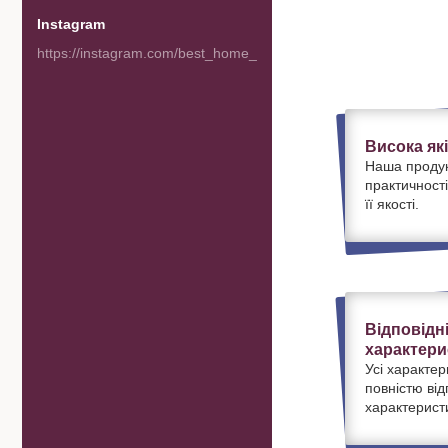
Instagram
https://instagram.com/best_home_goods
Висока як
Наша продук
практичності
її якості.
Відповідн
характери
Усі характер
повністю ві
характерист