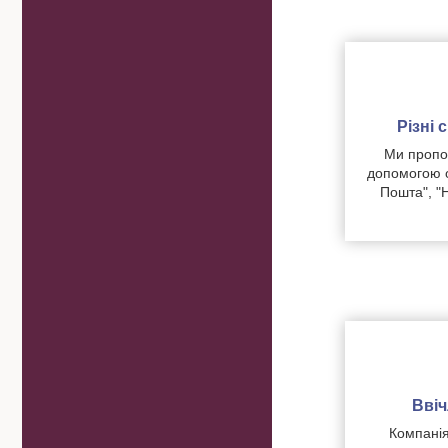
Різні
Ми пропон
допомогою о
Пошта", "
Вві
Компанія