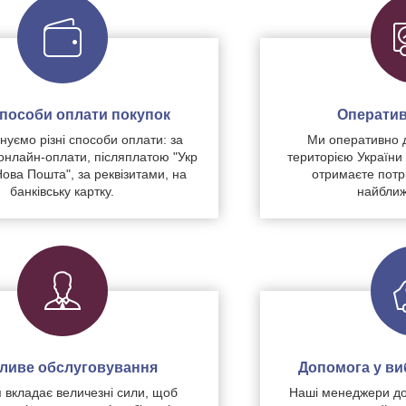
 способи оплати покупок
Оператив
уємо різні способи оплати: за
Ми оперативно 
нлайн-оплати, післяплатою "Укр
територією України
Нова Пошта", за реквізитами, на
отримаєте потр
банківську картку.
найближ
чливе обслуговування
Допомога у виб
 вкладає величезні сили, щоб
Наші менеджери до