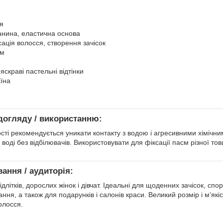
ся
анина, еластична основа
сація волосся, створення зачісок
см
 яскраві пастельні відтінки
аїна
догляду / використанню:
сті рекомендується уникати контакту з водою і агресивними хімічни
 воді без відбілювачів. Використовувати для фіксації пасм різної т
вання / аудиторія:
ідлітків, дорослих жінок і дівчат. Ідеальні для щоденних зачісок, спо
ня, а також для подарунків і салонів краси. Великий розмір і м’як
олосся.