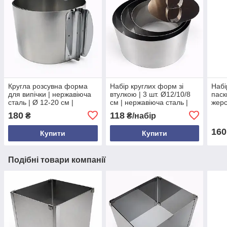
Кругла розсувна форма
Набір круглих форм зі
Набі
для випічки | нержавіюча
втулкою | 3 шт. Ø12/10/8
паск
сталь | Ø 12-20 см |
см | нержавіюча сталь |
жерс
висота 8 см | без дна |
висота 4.9 см | для тортів,
180
118
₴
₴/набір
розсувна | міцна і
салатів, десертів
універсальна
160
Купити
Купити
Подібні товари компанії