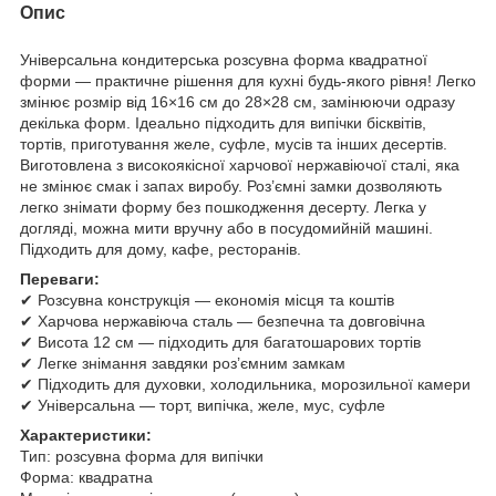
Опис
Універсальна кондитерська розсувна форма квадратної
форми — практичне рішення для кухні будь-якого рівня! Легко
змінює розмір від 16×16 см до 28×28 см, замінюючи одразу
декілька форм. Ідеально підходить для випічки бісквітів,
тортів, приготування желе, суфле, мусів та інших десертів.
Виготовлена з високоякісної харчової нержавіючої сталі, яка
не змінює смак і запах виробу. Роз’ємні замки дозволяють
легко знімати форму без пошкодження десерту. Легка у
догляді, можна мити вручну або в посудомийній машині.
Підходить для дому, кафе, ресторанів.
Переваги:
✔ Розсувна конструкція — економія місця та коштів
✔ Харчова нержавіюча сталь — безпечна та довговічна
✔ Висота 12 см — підходить для багатошарових тортів
✔ Легке знімання завдяки роз’ємним замкам
✔ Підходить для духовки, холодильника, морозильної камери
✔ Універсальна — торт, випічка, желе, мус, суфле
Характеристики:
Тип: розсувна форма для випічки
Форма: квадратна