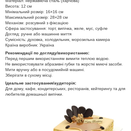
Матеріал: нержавіюча сталь (харчова)
Висота: 12 см
Мінімальний розмір: 16×16 см
Максимальний розмір: 28×28 см
Механізм: розсувний з фіксацією
Сфера застосування: торт, випічка, желе, мус, суфле
Догляд: ручне або машинне миття
Сумісність: духовка, холодильник, морозильна камера
Країна виробник: Україна
Рекомендації по догляду/використанню:
Перед першим використанням вимити теплою водою.
Не використовувати абразивні губки та жорсткі миючі засоби.
Мити вручну або в посудомийній машині.
Зберігати в сухому місці.
Ідеальне застосування/аудиторія:
Для дому, кафе, кондитерських, ресторанів, кейтерингу та для
любителів домашньої випічки.