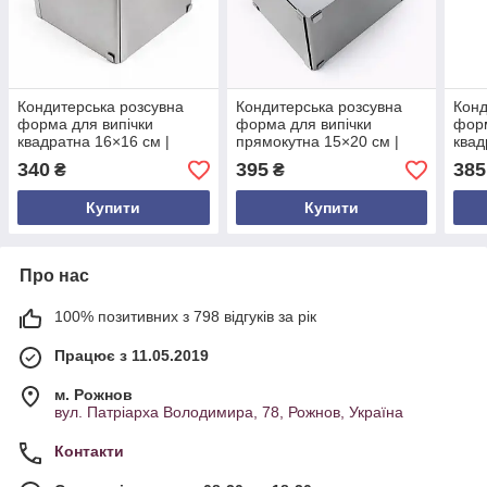
Кондитерська розсувна
Кондитерська розсувна
Конд
форма для випічки
форма для випічки
форм
квадратна 16×16 см |
прямокутна 15×20 см |
квад
нержавіюча сталь | висота
нержавіюча сталь | висота
нерж
340
395
385
₴
₴
14 см | розсувається до
14 см | розсувається до
12 с
28×28 см
28×38 см
38×3
Купити
Купити
Про нас
100% позитивних з 798 відгуків за рік
Працює з 11.05.2019
м. Рожнов
вул. Патріарха Володимира, 78, Рожнов, Україна
Контакти