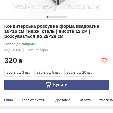
Кондитерська розсувна форма квадратна
16×16 см | нерж. сталь | висота 12 см |
розсувається до 28×28 см
Готово до відправки
Код: 1104
Опт і роздріб
320
₴
300 ₴
від 3 шт.
270 ₴
від 5 шт.
250 ₴
від 20 шт.
Купити
Опис
Характеристики
Доставка
Оплата
Умови п