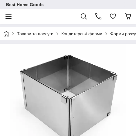
Best Home Goods
Товари та послуги
Кондитерські форми
Форми розсув