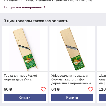
Всі умови повернення
З цим товаром також замовляють
Терка для корейської
Універсальна терка для
Шатк
моркви дерев'яна
буряків і картоплі фрі
капу
дерев’яна з нержавіючим
мм |
лезом – ручна кухонна
нарі
60
64
110
₴
₴
шатківниця українського
виробництва
Купити
Купити