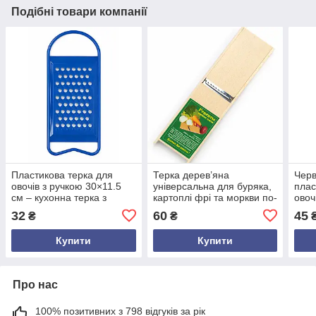
Подібні товари компанії
Пластикова терка для
Терка дерев’яна
Черв
овочів з ручкою 30×11.5
універсальна для буряка,
плас
см – кухонна терка з
картоплі фрі та моркви по-
овоч
великими отворами для
корейськи, ручна з
унів
32
60
45
₴
₴
буряків, фруктів
нержавіючим лезом,
терк
кухонний гаджет
і пю
Купити
Купити
Про нас
100% позитивних з 798 відгуків за рік