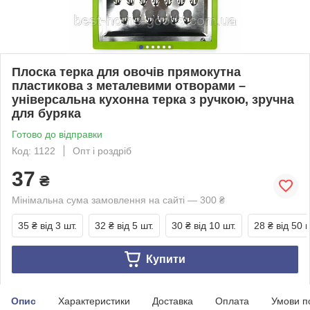
Плоска терка для овочів прямокутна
пластикова з металевими отворами –
універсальна кухонна терка з ручкою, зручна
для буряка
Готово до відправки
Код: 1122
Опт і роздріб
37
₴
Мінімальна сума замовлення на сайті — 300 ₴
35 ₴
від 3 шт.
32 ₴
від 5 шт.
30 ₴
від 10 шт.
28 ₴
від 50 ш
Купити
Опис
Характеристики
Доставка
Оплата
Умови п