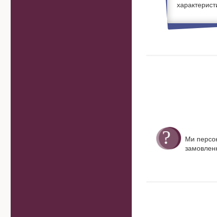
характерист
Ми персо
замовленн