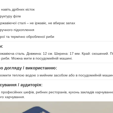
навіть дрібних кісток
руктуру філе
ржавіючої сталі – не іржавіє, не вбирає запах
зручного підхоплення
рої та термічно обробленої риби
и:
ржавіюча сталь. Довжина: 12 см. Ширина: 17 мм. Край: скошений. 
 з риби. Можна мити в посудомийній машині.
по догляду / використанню:
ромити теплою водою з мийним засобом або в посудомийній машині. 
сування / аудиторія:
 професійних шефів, рибних ресторанів, кухонь закладів харчування,
ого харчування.