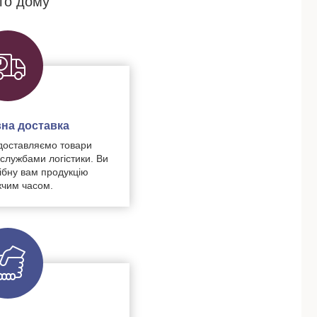
го дому
на доставка
доставляємо товари
 службами логістики. Ви
ібну вам продукцію
чим часом.