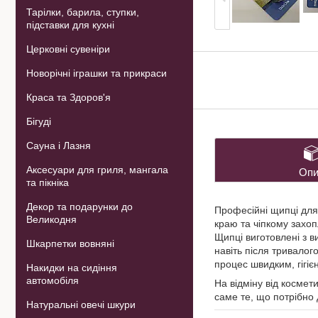
Тарілки, барила, ступки,
підставки для кухні
Церковні сувеніри
Новорічні іграшки та прикраси
Краса та Здоров'я
Бігуді
Сауна і Лазня
Аксесуари для гриля, мангала
Опи
та пікніка
Декор та подарунки до
Професійні щипці для 
Великодня
краю та чіпкому захоп
Щипці виготовлені з в
Шкарпетки вовняні
навіть після тривалог
процес швидким, гігіє
Накидки на сидіння
автомобіля
На відміну від космет
саме те, що потрібно 
Натуральні овечі шкури