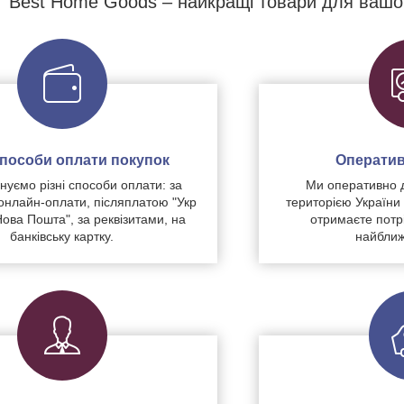
Best Home Goods – найкращі товари для вашо
 способи оплати покупок
Оператив
уємо різні способи оплати: за
Ми оперативно 
нлайн-оплати, післяплатою "Укр
територією України
Нова Пошта", за реквізитами, на
отримаєте потр
банківську картку.
найближ