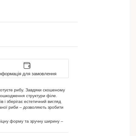
нформація для замовлення
готуєте рибу. Завдяки скошеному
 пошкодження структури філе.
ів і зберігає естетичний вигляд
ваної риби – дозволяють зробити
 міцну форму та зручну ширину –