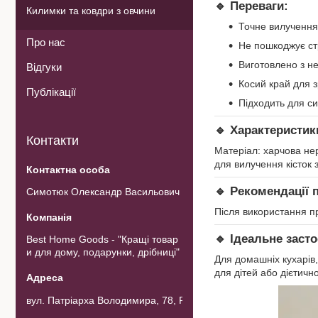
🔹
Переваги:
Килимки та ковдри з овчини
Точне вилучення 
Про нас
Не пошкоджує ст
Виготовлено з не
Відгуки
Косий край для 
Публікації
Підходить для си
🔹
Характеристик
Контакти
Матеріал: харчова не
для вилучення кісток
🔹
Рекомендації 
Симотюк Олександр Васильович
Після використання п
🔹
Ідеальне засто
Best Home Goods - "Кращі товар
и для дому, подарунки, дрібниці"
Для домашніх кухарів,
для дітей або дієтичн
вул. Патріарха Володимира, 78, Рожнов, Україна