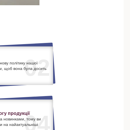
02
нову політику нашої
м, щоб вона була досить
.
гу продукції
04
а новинками, тому ви
и на найактуальніші